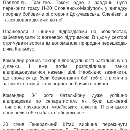
Павлопіль, Гранітне. Також одне з завдань було
перекрити трасу Н-20 Слов’янськ-Маріуполь у випадку
прориву бойовиків зі сторони Докучаєвська, Оленівки, а
також дороги дотичні до неї.
Працювали з іншими підрозділами на блок-постах,
забезпечували їх вогневою підтримкою. В цьому секторі
стримувати ворога їм допомагала природня перешкода-
річка Кальміус.
Командир розбив сектор відповідальності батальйону на
ділянки, і вже потім розподіливши танки
відпрацьовувалися наземні цілі. Необхідно зазначити,
що спочатку це були безконтактні бої, тобто стріляли з
закритих позицій, коли ворога не бачиш в приціл.
Командир 3-ї роти батальйону дуже успішно
відпрацював по сепаратистам, які були шоковані
точністю і зухвалості українських танкістів. Після цього
вони вели себе набагато обережніше.
20 січня Генеральний Штаб вирішив перекинути