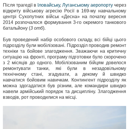
Після трагедії в
Іловайську
,
Луганському аеропорту
через
відкриту військову агресію Росії в 169-му навчальному
центрі Сухопутних військ «Десна» на початку вересня
2014 розпочалося формування 3-го окремого танкового
батальйону (
3 отб
).
Був проведений набір особового складу, всі бійці цього
підрозділу були мобілізовані. Підрозділ проводив ремонт
техніки та бойове злагодження. Зважаючи на критичну
ситуацію на фронті, програму підготовки було скорочено
з 2 місяців до одного. Мобілізованим бійцям довелося
ремонтувати танки, які були в незадовільному
технічному стані, згадувати, а декому й швидко
навчатися бойовим навичкам. Контингент підрозділу як
можна здогадатися був різним, але командири швидко
навели армійський порядок та дисципліну. Злагодження
взводів, рот проводилися на місці.