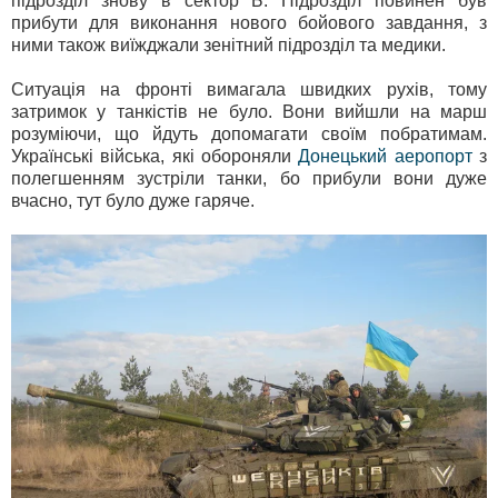
підрозділ знову в сектор Б. Підрозділ повинен був
прибути для виконання нового бойового завдання, з
ними також виїжджали зенітний підрозділ та медики.
Ситуація на фронті вимагала швидких рухів, тому
затримок у танкістів не було. Вони вийшли на марш
розуміючи, що йдуть допомагати своїм побратимам.
Українські війська, які обороняли
Донецький аеропорт
з
полегшенням зустріли танки, бо прибули вони дуже
вчасно, тут було дуже гаряче.