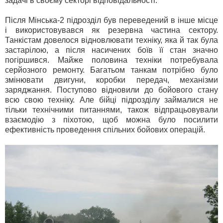
задачі в своєму секторі відповідальності.
Після Мінська-2 підрозділ був переведений в інше місце
і використовувався як резервна частина сектору.
Танкістам довелося відновлювати техніку, яка й так була
застарілою, а після насичених боїв її стан значно
погіршився. Майже половина техніки потребувала
серйозного ремонту. Багатьом танкам потрібно було
змінювати двигуни, коробки передач, механізми
заряджання. Поступово відновили до бойового стану
всю свою техніку. Але бійці підрозділу займалися не
тільки технічними питаннями, також відпрацьовували
взаємодію з піхотою, щоб можна було посилити
ефективність проведення спільних бойових операцій.