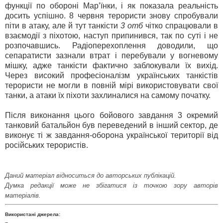
функції по обороні Мар’їнки, і як показала реальність
досить успішно. 8 червня терористи знову спробували
піти в атаку, але й тут танкісти
3 отб
чітко спрацювали в
взаємодії з піхотою, наступ припинився, так по суті і не
розпочавшись. Радіоперехоплення доводили, що
сепаратисти зазнали втрат і перебували у вогневому
мішку, адже танкісти фактично заблокували їх вихід.
Через високий професіоналізм українських танкістів
терористи не могли в повній мірі використовувати свої
танки, а атаки їх піхоти захлиналися на самому початку.
Після виконання цього бойового завдання 3 окремий
танковий батальйон був переведений в інший сектор, де
виконує ті ж завдання-оборона української території від
російських терористів.
Даний матеріал відноситься до авторських публікацій.
Думка редакції може не збігатися із точкою зору авторів
матеріалів.
Використані джерела: