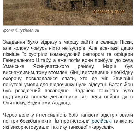
фото © tyzhden.ua
Завдання було відразу з маршу зайти в селище Піски,
але колону чомусь ніхто не зустрів. Але все-таки дещо
пізніше їх зустріли командуючий сектором та офіцери
Генерального Штабу, а вже потім вони прибули до села
Уманське Ясинуватського району. Марш був
виснажливим, тому втомлені бійці виставивши необхідну
охорону повкладалися спати, хто де міг. Звичайні
побутові умови для відпочинку були відсутні. Батальйон
був розділений повзводно. Задачею танкістів було
підтримати вогнем десантників, які вели бойові дії в
Опитному, Водяному, Авдіївці.
Через велику інтенсивність боїв танкісти відстрілювали
по три боєкомплекти. Їм протистояли
російські
танкісти,
які використовували тактику танкової «каруселі».