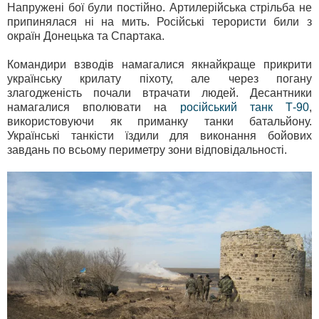
Напружені бої були постійно. Артилерійська стрільба не
припинялася ні на мить. Російські терористи били з
окраїн Донецька та Спартака.
Командири взводів намагалися якнайкраще прикрити
українську крилату піхоту, але через погану
злагодженість почали втрачати людей. Десантники
намагалися вполювати на
російський танк Т-90
,
використовуючи як приманку танки батальйону.
Українські танкісти їздили для виконання бойових
завдань по всьому периметру зони відповідальності.