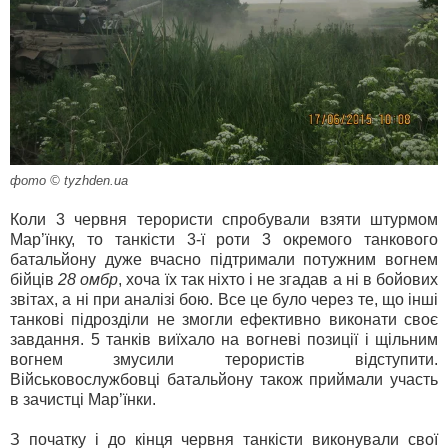
фото © tyzhden.ua
Коли 3 червня терористи спробували взяти штурмом
Мар’їнку, то танкісти 3-ї роти 3 окремого танкового
батальйону дуже вчасно підтримали потужним вогнем
бійців
28 омбр
, хоча їх так ніхто і не згадав а ні в бойових
звітах, а ні при аналізі бою. Все це було через те, що інші
танкові підрозділи не змогли ефективно виконати своє
завдання. 5 танків виїхало на вогневі позиції і щільним
вогнем змусили терористів відступити.
Військовослужбовці батальйону також приймали участь
в зачистці Мар’їнки.
З початку і до кінця червня танкісти виконували свої