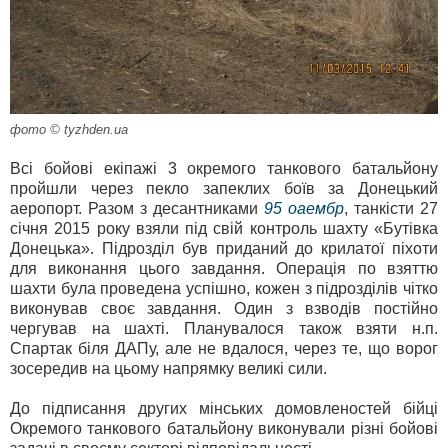
фото © tyzhden.ua
Всі бойові екіпажі 3 окремого танкового батальйону
пройшли через пекло запеклих боїв за Донецький
аеропорт. Разом з десантниками
95 оаембр
, танкісти 27
січня 2015 року взяли під свій контроль шахту «Бутівка
Донецька». Підрозділ був приданий до крилатої піхоти
для виконання цього завдання. Операція по взяттю
шахти була проведена успішно, кожен з підрозділів чітко
виконував своє завдання. Один з взводів постійно
чергував на шахті. Планувалося також взяти н.п.
Спартак біля ДАПу, але не вдалося, через те, що ворог
зосередив на цьому напрямку великі сили.
До підписання других мінських домовленостей бійці
Окремого танкового батальйону виконували різні бойові