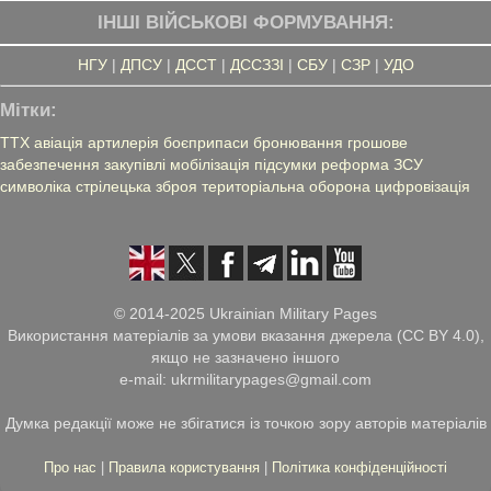
ІНШІ ВІЙСЬКОВІ ФОРМУВАННЯ:
НГУ
|
ДПСУ
|
ДССТ
|
ДССЗЗІ
|
СБУ
|
СЗР
|
УДО
Мітки:
ТТХ
авіація
артилерія
боєприпаси
бронювання
грошове
забезпечення
закупівлі
мобілізація
підсумки
реформа ЗСУ
символіка
стрілецька зброя
територіальна оборона
цифровізація
© 2014-2025 Ukrainian Military Pages
Використання матеріалів за умови вказання джерела (CC BY 4.0),
якщо не зазначено іншого
e-mail: ukrmilitarypages@gmail.com
Думка редакції може не збігатися із точкою зору авторів матеріалів
Про нас
|
Правила користування
|
Політика конфіденційності