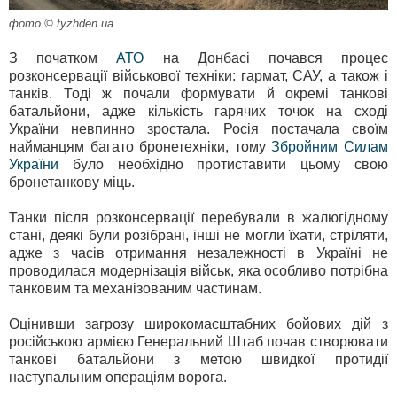
фото © tyzhden.ua
З початком
АТО
на Донбасі почався процес
розконсервації військової техніки: гармат, САУ, а також і
танків. Тоді ж почали формувати й окремі танкові
батальйони
, адже кількість гарячих точок на сході
України невпинно зростала. Росія постачала своїм
найманцям багато бронетехніки, тому
Збройним Силам
України
було необхідно протиставити цьому свою
бронетанкову міць.
Танки після розконсервації перебували в жалюгідному
стані, деякі були розібрані, інші не могли їхати, стріляти,
адже з часів отримання незалежності в Україні не
проводилася модернізація військ, яка особливо потрібна
танковим та механізованим частинам.
Оцінивши загрозу широкомасштабних бойових дій з
російською армією Генеральний Штаб почав створювати
танкові батальйони з метою швидкої протидії
наступальним операціям ворога.