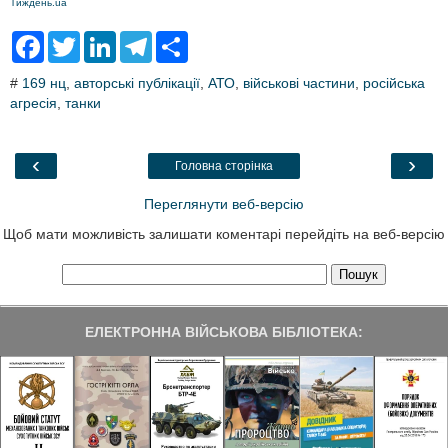
Тиждень.ua
F
T
L
T
S
a
w
i
e
h
c
i
n
l
a
#
169 нц
,
авторські публікації
,
АТО
,
військові частини
,
російська
e
t
k
e
r
агресія
b
,
танки
t
e
g
e
o
e
d
r
o
r
I
a
k
n
m
‹
›
Головна сторінка
Переглянути веб-версію
Щоб мати можливість залишати коментарі перейдіть на веб-версію
ЕЛЕКТРОННА ВІЙСЬКОВА БІБЛІОТЕКА: