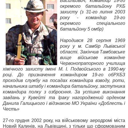
Васильович, командир 19-го
окремого батальйону РХБ
захисту (з 31-го липня 2003
року - командир 19-го
окремого спеціального
батальйону 5 омбр)
Народився 28 серпня 1969
року у м. Самбір Львівської
області. Закінчив Тамбовське
вище військове командне
Червонопрапорного училища
хімічного захисту імені М. І. Подвойського в 1990-му
році. До призначення командиром 19-го обРХБЗ
проходив службу на посадах командира взводу, роти,
начальника штабу і командира батальйону, заступника
командира полку з озброєння. За успішне виконання
завдань у Кувейті та Іраку нагороджений орденом
Данила Галицького і відзнакою МО України «Доблесть і
Честь»
27-го грудня 2002 року, на військовому аеродромі міста
Новий Калинів, на Львівщині, з тільки що сформованим