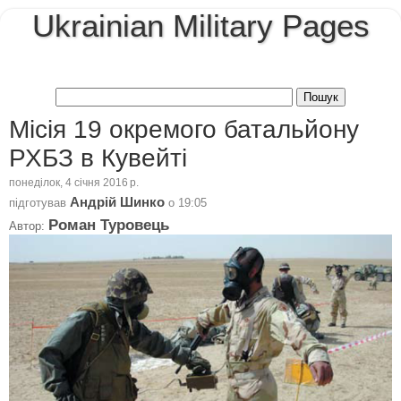
Ukrainian Military Pages
Місія 19 окремого батальйону
РХБЗ в Кувейті
понеділок, 4 січня 2016 р.
Андрій Шинко
підготував
о
19:05
Роман Туровець
Автор: