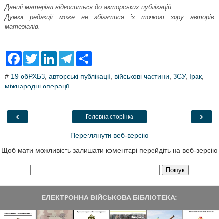
Даний матеріал відноситься до авторських публікацій.
Думка редакції може не збігатися із точкою зору авторів
матеріалів.
F
T
L
T
S
a
w
i
e
h
c
i
n
l
a
#
19 обРХБЗ
,
авторські публікації
,
військові частини
,
ЗСУ
,
Ірак
,
e
t
k
e
r
міжнародні операції
b
t
e
g
e
o
e
d
r
o
r
I
a
k
n
m
‹
›
Головна сторінка
Переглянути веб-версію
Щоб мати можливість залишати коментарі перейдіть на веб-версію
ЕЛЕКТРОННА ВІЙСЬКОВА БІБЛІОТЕКА: