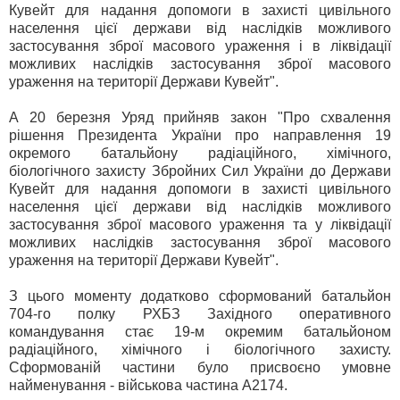
Кувейт для надання допомоги в захисті цивільного
населення цієї держави від наслідків можливого
застосування зброї масового ураження і в ліквідації
можливих наслідків застосування зброї масового
ураження на території Держави Кувейт".
А 20 березня Уряд прийняв закон "Про схвалення
рішення Президента України про направлення 19
окремого батальйону радіаційного, хімічного,
біологічного захисту Збройних Сил України до Держави
Кувейт для надання допомоги в захисті цивільного
населення цієї держави від наслідків можливого
застосування зброї масового ураження та у ліквідації
можливих наслідків застосування зброї масового
ураження на території Держави Кувейт".
З цього моменту додатково сформований батальйон
704-го полку РХБЗ Західного оперативного
командування стає 19-м окремим батальйоном
радіаційного, хімічного і біологічного захисту.
Сформованій частини було присвоєно умовне
найменування - військова частина А2174.