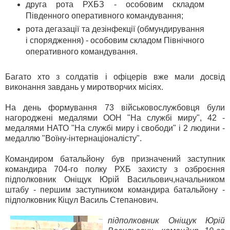
друга рота РХБЗ - особовим складом
Південного оперативного командування;
рота дегазації та дезінфекції (обмундирування
і спорядження) - особовим складом Північного
оперативного командування.
Багато хто з солдатів і офіцерів вже мали досвід
виконання завдань у миротворчих місіях.
На день формування 73 військовослужбовця були
нагороджені медалями ООН "На службі миру", 42 -
медалями НАТО "На службі миру і свободи" і 2 людини -
медаллю "Воїну-інтернаціоналісту".
Командиром батальйону був призначений заступник
командира 704-го полку РХБ захисту з озброєння
підполковник Оніщук Юрій Васильович,начальником
штабу - першим заступником командира батальйону -
підполковник Кіцул Василь Степанович.
підполковник Оніщук Юрій