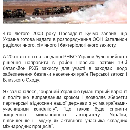
4-го лютого 2003 року Президент Кучма заявив, що
Україна готова надати в розпорядження ООН батальйон
радіологічного, хімічного і бактеріологічного захисту.
А 20-го лютого на засіданні РНБО України було прийнято
рішення направити в район Перської затоки 19-й
батальйон РХБ захисту для участі в заходах щодо
забезпечення безпеки населення країн Перської затоки і
Близького Сходу.
Як зазначалося, "обраний Україною гуманітарний варіант
є політично виправданим кроком і дозволяє зберегти
партнерські відносини нашої держави з усіма країнами-
учасницями конфлікту". "Це також буде сприяти
зміцненню міжнародного авторитету України,
підвищенню її іміджу як активного учасника складних
міжнародних процесів".