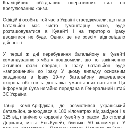
Коаліційних об'єднаних оперативних сил по
врегулюванню кризи.
Офіційні особи в той час в Україні стверджували, що наш
батальйон має чисто гуманітарну місію, буде
розташовуватися в Кувейті і на територію Іраку
вводитися не буде. Однак це не зовсім відповідало
дійсності.
У перші ж дні перебування батальйону в Кувейті
командуванню хімбату повідомили, що по закінченню
активної фази операції в Іраку батальйон буде
«запрошений» до Іраку. У цьому випадку основним
завданням в Іраку 19-му батальйону вказувалася
охорона об'єктів та доставка гуманітарних вантажів. Ця
інформація була негайно передана в Генеральний штаб
ЗС України.
Табір Кемп-Аріфджан, де розмістився український
батальйон, знаходився в 180 кілометрах від західної і в
125 від північного кордонів Кувейту з Іраком. До столиці
Держави, міста Ель-Кувейт, близько 50 кілометрів. У