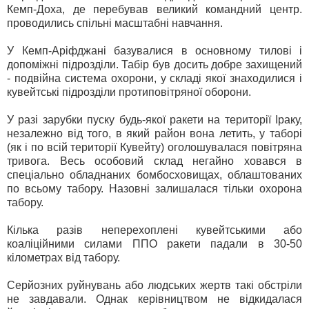
Кемп-Доха, де перебував великий командний центр.
проводились спільні масштабні навчання.
У Кемп-Аріфджані базувалися в основному тилові і
допоміжні підрозділи. Табір був досить добре захищений
- подвійна система охорони, у складі якої знаходилися і
кувейтські підрозділи протиповітряної оборони.
У разі зарубки пуску будь-якої ракети на території Іраку,
незалежно від того, в який район вона летить, у таборі
(як і по всій території Кувейту) оголошувалася повітряна
тривога. Весь особовий склад негайно ховався в
спеціально обладнаних бомбосховищах, облаштованих
по всьому табору. Назовні залишалася тільки охорона
табору.
Кілька разів неперехоплені кувейтськими або
коаліційними силами ППО ракети падали в 30-50
кілометрах від табору.
Серйозних руйнувань або людських жертв такі обстріли
не завдавали. Однак керівництвом не відкидалася