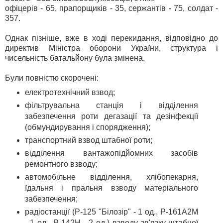
офіцерів - 65, прапорщиків - 35, сержантів - 75, солдат -
357.
Однак пізніше, вже в ході перекидання, відповідно до
директив Міністра оборони України, структура і
чисельність батальйону була змінена.
Були повністю скорочені:
електротехнічний взвод;
фільтрувальна станція і відділення
забезпечення роти дегазації та дезінфекції
(обмундирування і спорядження);
транспортний взвод штабної роти;
відділення вантажопідйомних засобів
ремонтного взводу;
автомобільне відділення, хлібопекарня,
їдальня і пральня взводу матеріального
забезпечення;
радіостанції (Р-125 "Білозір" - 1 од., Р-161А2М
- 1 од., Р-142Н - 2 од.) взводу зв'язку штабної