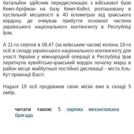
батальйон здійснив передислокацію з військової бази
Кемп-Аріфжан на базу Кемп-Койот, розташовану в
пустельній місцевості в 40 кілометрах від іракського
кордону, де очікував прибуття основної частини
українського національного контингенту в Республіці
Ірак.
А 11-го серпня в 06.47 (за київським часом) колона 19-го
осб зі складу українського національного контингенту для
участі України у міжнародній операції в Республіці Ірак
перетнула кувейтсько-іракський кордон початку марш в
район місця майбутньої постійної дислокації - міста Аль-
Кут провінції Васіт.
Надалі 19 осб продовжив свою місію вже в складі 5
омбр.
читати також:
5 окрема механізована
бригада