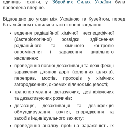
одиниць техніки, у
Збройних Силах України
була
проведена вперше.
Відповідно до угоди між Україною та Кувейтом, перед
батальйоном ставилися такі основні завдання:
ведення радіаційної, хімічної і неспецифічної
(бактеріологічної) розвідки, здійснення
радіаційного та хімічного контролю
опромінення і зараження цивільного
населення;
проведення повної дезактивації та дезінфекції
заражених ділянок доріг (колонних шляхів),
переправ, мостів, проходів у хімічних
загородженнях, окремих ділянок місцевості;
транспортування дегазуючих, дезінфікуючих
та дезактивуючих розчинів;
дегазація, дезактивація та дезінфекція
обмундирування, взуття, спорядження та
засобів індивідуального захисту;
проведення аналізу проб на зараженість їх