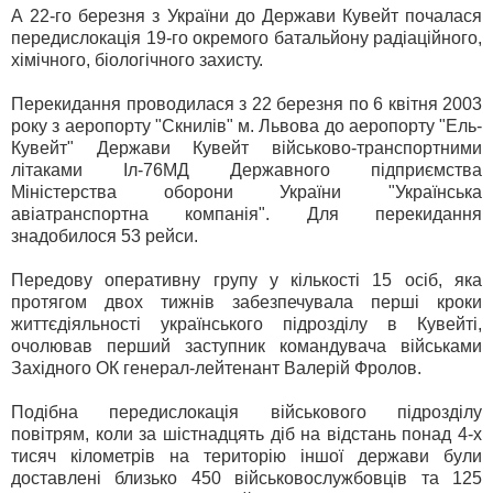
А 22-го березня з України до Держави Кувейт почалася
передислокація 19-го окремого батальйону радіаційного,
хімічного, біологічного захисту.
Перекидання проводилася з 22 березня по 6 квітня 2003
року з аеропорту "Скнилів" м. Львова до аеропорту "Ель-
Кувейт" Держави Кувейт військово-транспортними
літаками Іл-76МД Державного підприємства
Міністерства оборони України "Українська
авіатранспортна компанія". Для перекидання
знадобилося 53 рейси.
Передову оперативну групу у кількості 15 осіб, яка
протягом двох тижнів забезпечувала перші кроки
життєдіяльності українського підрозділу в Кувейті,
очолював перший заступник командувача військами
Західного ОК генерал-лейтенант Валерій Фролов.
Подібна передислокація військового підрозділу
повітрям, коли за шістнадцять діб на відстань понад 4-х
тисяч кілометрів на територію іншої держави були
доставлені близько 450 військовослужбовців та 125