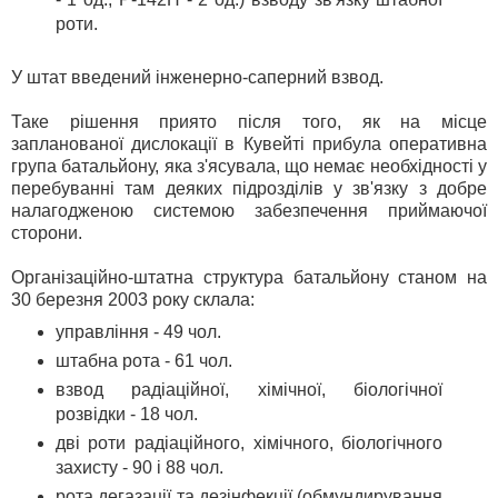
роти.
У штат введений інженерно-саперний взвод.
Таке рішення приято після того, як на місце
запланованої дислокації в Кувейті прибула оперативна
група батальйону, яка з'ясувала, що немає необхідності у
перебуванні там деяких підрозділів у зв'язку з добре
налагодженою системою забезпечення приймаючої
сторони.
Організаційно-штатна структура батальйону станом на
30 березня 2003 року склала:
управління - 49 чол.
штабна рота - 61 чол.
взвод радіаційної, хімічної, біологічної
розвідки - 18 чол.
дві роти радіаційного, хімічного, біологічного
захисту - 90 і 88 чол.
рота дегазації та дезінфекції (обмундирування