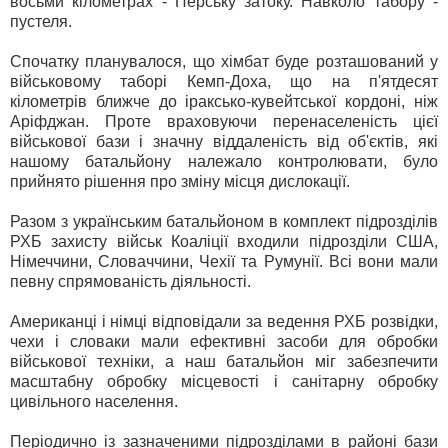
восьми кілометрах - Перську затоку. Навколо табору -
пустеля.
Спочатку планувалося, що хімбат буде розташований у
військовому таборі Кемп-Доха, що на п'ятдесят
кілометрів ближче до іраксько-кувейтської кордоні, ніж
Аріфджан. Проте враховуючи перенаселеність цієї
військової бази і значну віддаленість від об'єктів, які
нашому батальйону належало контролювати, було
прийнято рішення про зміну місця дислокації.
Разом з українським батальйоном в комплект підрозділів
РХБ захисту військ Коаліції входили підрозділи США,
Німеччини, Словаччини, Чехії та Румунії. Всі вони мали
певну спрямованість діяльності.
Американці і німці відповідали за ведення РХБ розвідки,
чехи і словаки мали ефективні засоби для обробки
військової техніки, а наш батальйон міг забезпечити
масштабну обробку місцевості і санітарну обробку
цивільного населення.
Періодично із зазначеними підрозділами в районі бази