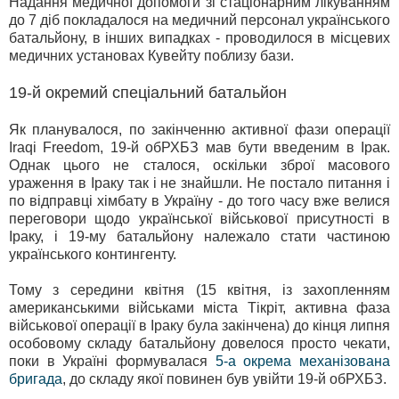
Надання медичної допомоги зі стаціонарним лікуванням
до 7 діб покладалося на медичний персонал українського
батальйону, в інших випадках - проводилося в місцевих
медичних установах Кувейту поблизу бази.
19-й окремий спеціальний батальйон
Як планувалося, по закінченню активної фази операції
Iraqi Freedom, 19-й обРХБЗ мав бути введеним в Ірак.
Однак цього не сталося, оскільки зброї масового
ураження в Іраку так і не знайшли. Не постало питання і
по відправці хімбату в Україну - до того часу вже велися
переговори щодо української військової присутності в
Іраку, і 19-му батальйону належало стати частиною
українського контингенту.
Тому з середини квітня (15 квітня, із захопленням
американськими військами міста Тікріт, активна фаза
військової операції в Іраку була закінчена) до кінця липня
особовому складу батальйону довелося просто чекати,
поки в Україні формувалася
5-а окрема механізована
бригада
, до складу якої повинен був увійти 19-й обРХБЗ.