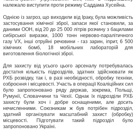
належало виступити проти режиму Саддама Хусейна.
Однією із загроз, що виходили від Іраку, була можливість
застосування хімічної зброї, запаси якої становили, за
даними ООН, від 20 до 25 000 літрів розчину з бацилами
сибірської виразки, 1000 тонн нервово-паралітичного
газу VX, інші отруйні речовини - газ зарин, іприт, 6 500
хімічних бомб, 18 мобільних лабораторій для
виготовлення біологічної зброї.
Для захисту від усього цього арсеналу потребувалась
достатня кількість підрозділів, здатних здійснювати як
РХБ розвідку, так і, в разі необхідності, обробку техніки,
озброєння і місцевості. Участь в операції Коаліційних сил
було запропоновано ряду держав, зокрема, Польщі,
Румунії, Словаччини та Чехії. Однак їх підрозділи РХБ
захисту були хоч і добре оснащеними, але досить
нечисленними. Союзникам ж був потрібен підрозділ,
здатний організувати масштабний захист (обробку)
місцевості. Підготувати такий підрозділ було
запропоновано Україні.