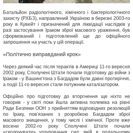
Батальйон радіологічного, хімічного і бактеріологічного
захисту (РХБЗ), направлений Україною в березні 2003-го
року в Кувейт і призначений для ліквідації наслідків у
разі застосування Іраком зброї масового ураження
, був
сформований і підготовлений ще до офіційного
запрошення на участь у цій операції.
«Політично виправданий крок»
Через деякий час після терактів в Америці 11-го вересня
2002 року, Сполучені Штати почали підготовку до війни з
Іраком - у Вашингтона з Багдадом були давні протиріччя,
а події 11-го вересня стали потужним каталізатором.
Офіційно про підготовку до вторгнення ще ніхто не
говорив - у світі поки йшла активна полеміка на рівні
Ради Безпеки ООН з прийняттям відповідних резолюцій
по Іраку, пов'язаних з розробкою Багдадом зброї
масового знищення, у тому числі і хімічної. Проте вже
восени 2002-го року Сполучені Штати почали
«сколочувати» угруповання сил, якій в подальшому