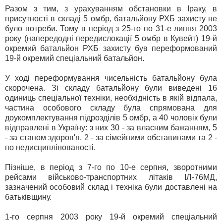
Разом з тим, з урахуванням обстановки в Іраку, в
присутності в складі 5 омбр, батальйону РХБ захисту не
було потреби. Тому в період з 25-го по 31-е липня 2003
року (напередодні передислокації 5 омбр в Кувейт) 19-й
окремий батальйон РХБ захисту був переформований
19-й окремий спеціальний батальйон.
У ході переформування чисельність батальйону була
скорочена. Зі складу батальйону були виведені 16
одиниць спеціальної техніки, необхідність в якій відпала,
частина особового складу була спрямована для
доукомплектування підрозділів 5 омбр, а 40 чоловік були
відправлені в Україну: з них 30 - за власним бажанням, 5
- за станом здоров'я, 2 - за сімейними обставинами та 2 -
по недисциплінованості.
Пізніше, в період з 7-го по 10-е серпня, зворотними
рейсами військово-транспортних літаків ІЛ-76МД,
зазначений особовий склад і техніка були доставлені на
батьківщину.
1-го серпня 2003 року 19-й окремий спеціальний