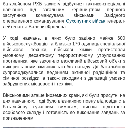
батальйоном РХБ захисту відбулися тактико-спеціальні
навчання під загальним керівництвом першого
заступника командувача військами Західного
оперативного командування
Сухопутних військ
генерал-
лейтенанта Валерія Фролова.
У ході навчань, в яких було задіяно майже 600
військовослужбовців та близько 170 одиниць спеціальної
військової техніки, військові хіміки протистояли
умовному десантному терористичному угрупованню
противника, яке захопило важливий військовий об'єкт з
використанням хімічних засобів нападу. Дії батальйону
супроводжувалися веденням активної радіаційної та
хімічної розвідки, а також заходами з дегазації умовно
забруднених місцевості і техніки.
Військовими аташе іноземних країн, які були присутні на
цих навчаннях, тоді було відзначено повну відповідність
батальйону сучасним вимогам, висока підготовка
особового складу і готовність до виконання завдань за
призначенням.