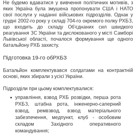
Не будемо вдаватися у вивчення політичних мотивів, з
яких Україна була змушена пропонувати США і НАТО
свої послуги у наданні військових підрозділів. Однак у
грудні 2002-го року у складі 704-го окремого полку РХБЗ,
що входить до складу Об'єднаних сил швидкого
реагування ЗС України та дислокованого у місті Самборі
Львівської області, почалося формування ще одного
батальйону РХБ захисту.
Підготовка 19-го обРХБЗ
Батальйон комплектувався солдатами на контрактній
основі, яких збирали з усієї України.
Підрозділи при цьому комплектувалися:
управління, взвод РХБ розвідки, перша рота
РХБЗ, штабна рота, інженерно-саперний
взвод, ремвзвод, взвод матеріального
забезпечення, медпункт, клуб - особовим
складом Західного оперативного
командування;