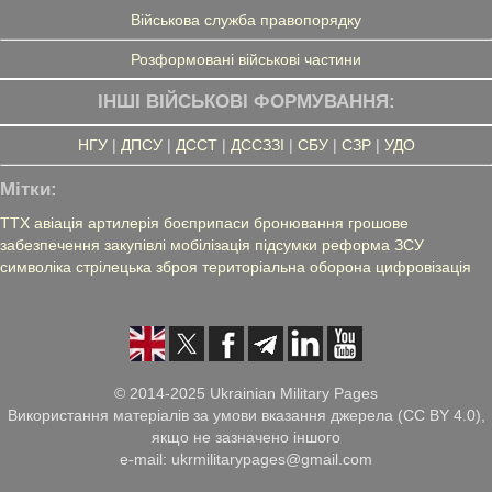
Військова служба правопорядку
Розформовані військові частини
ІНШІ ВІЙСЬКОВІ ФОРМУВАННЯ:
НГУ
|
ДПСУ
|
ДССТ
|
ДССЗЗІ
|
СБУ
|
СЗР
|
УДО
Мітки:
ТТХ
авіація
артилерія
боєприпаси
бронювання
грошове
забезпечення
закупівлі
мобілізація
підсумки
реформа ЗСУ
символіка
стрілецька зброя
територіальна оборона
цифровізація
© 2014-2025 Ukrainian Military Pages
Використання матеріалів за умови вказання джерела (CC BY 4.0),
якщо не зазначено іншого
e-mail: ukrmilitarypages@gmail.com