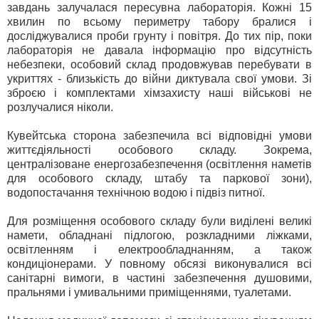
завдань залучалася пересувна лабораторія. Кожні 15
хвилин по всьому периметру табору бралися і
досліджувалися проби грунту і повітря. До тих пір, поки
лабораторія не давала інформацію про відсутність
небезпеки, особовий склад продовжував перебувати в
укриттях - близькість до війни диктувала свої умови. Зі
зброєю і комплектами хімзахисту наші військові не
розлучалися ніколи.
Кувейтська сторона забезпечила всі відповідні умови
життєдіяльності особового складу. Зокрема,
централізоване енергозабезпечення (освітлення наметів
для особового складу, штабу та паркової зони),
водопостачання технічною водою і підвіз питної.
Для розміщення особового складу були виділені великі
намети, обладнані підлогою, розкладними ліжками,
освітленням і електрообладнанням, а також
кондиціонерами. У повному обсязі виконувалися всі
санітарні вимоги, в частині забезпечення душовими,
пральнями і умивальними приміщеннями, туалетами.