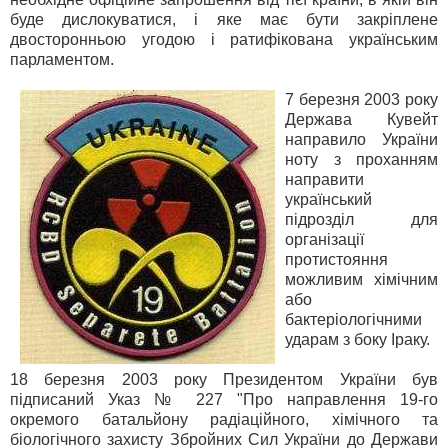
буде дислокуватися, і яке має бути закріплене
двосторонньою угодою і ратифікована українським
парламентом.
7 березня 2003 року
Держава Кувейт
направило України
ноту з проханням
направити
український
підрозділ для
організації
протистояння
можливим хімічним
або
бактеріологічними
ударам з боку Іраку.
18 березня 2003 року Президентом України був
підписаний Указ № 227 "Про направлення 19-го
окремого батальйону радіаційного, хімічного та
біологічного захисту Збройних Сил України до Держави