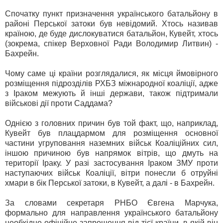
Спочатку пункт призначення українського батальйону в
районі Перської затоки був невідомий. Хтось називав
країною, де буде дислокуватися батальйон, Кувейт, хтось
(зокрема, спікер Верховної Ради Володимир Литвин) -
Бахрейн.
Чому саме ці країни розглядалися, як місця ймовірного
розміщення підрозділів РХБЗ міжнародної коаліції, адже
з Іраком межують й інші держави, також підтримали
військові дії проти Саддама?
Однією з головних причин був той факт, що, наприклад,
Кувейт був плацдармом для розміщення основної
частини угруповання наземних військ Коаліційних сил,
іншою причиною був напрямок вітрів, що дмуть на
території Іраку. У разі застосування Іраком ЗМУ проти
наступаючих військ Коаліції, вітри понесли б отруйні
хмари в бік Перської затоки, в Кувейт, а далі - в Бахрейн.
За словами секретаря РНБО Євгена Марчука,
формально для направлення українського батальйону
необхідне офіційне запрошення від тієї країни, в якій він