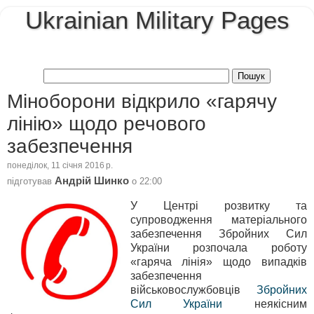
Ukrainian Military Pages
Міноборони відкрило «гарячу
лінію» щодо речового
забезпечення
понеділок, 11 січня 2016 р.
Андрій Шинко
підготував
о
22:00
У Центрі розвитку та
супроводження матеріального
забезпечення Збройних Сил
України розпочала роботу
«гаряча лінія» щодо випадків
забезпечення
військовослужбовців
Збройних
Сил України
неякісним