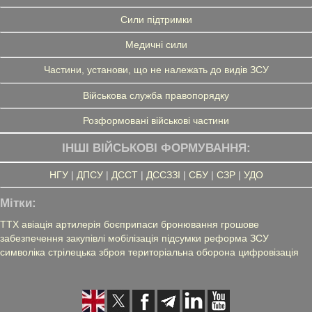
Сили підтримки
Медичні сили
Частини, установи, що не належать до видів ЗСУ
Військова служба правопорядку
Розформовані військові частини
ІНШІ ВІЙСЬКОВІ ФОРМУВАННЯ:
НГУ
|
ДПСУ
|
ДССТ
|
ДССЗЗІ
|
СБУ
|
СЗР
|
УДО
Мітки:
ТТХ
авіація
артилерія
боєприпаси
бронювання
грошове
забезпечення
закупівлі
мобілізація
підсумки
реформа ЗСУ
символіка
стрілецька зброя
територіальна оборона
цифровізація