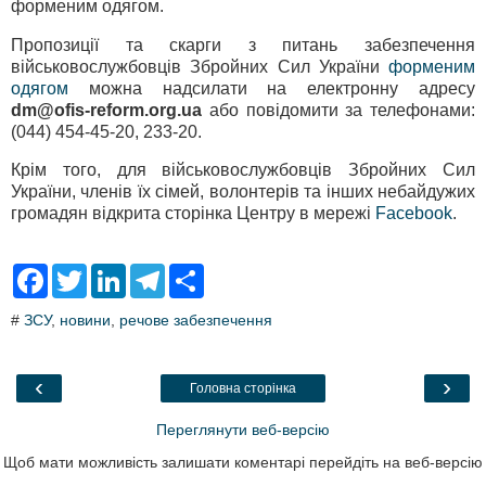
форменим одягом.
Пропозиції та скарги з питань забезпечення
військовослужбовців Збройних Сил України
форменим
одягом
можна надсилати на електронну адресу
dm@ofis-reform.org.ua
або повідомити за телефонами:
(044) 454-45-20, 233-20.
Крім того, для військовослужбовців Збройних Сил
України, членів їх сімей, волонтерів та інших небайдужих
громадян відкрита сторінка Центру в мережі
Facebook
.
F
T
L
T
S
a
w
i
e
h
c
i
n
l
a
#
ЗСУ
,
новини
,
речове забезпечення
e
t
k
e
r
b
t
e
g
e
o
e
d
r
o
r
I
a
‹
›
Головна сторінка
k
n
m
Переглянути веб-версію
Щоб мати можливість залишати коментарі перейдіть на веб-версію