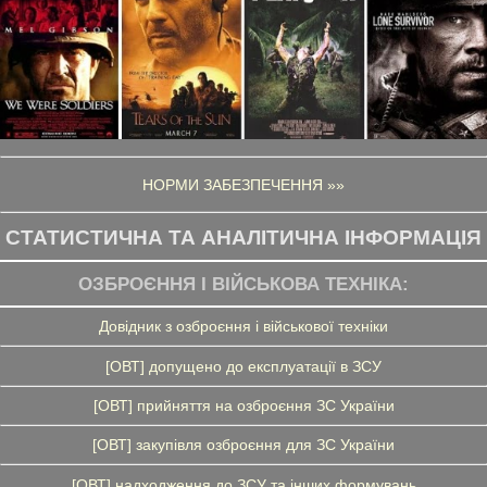
НОРМИ ЗАБЕЗПЕЧЕННЯ »»
СТАТИСТИЧНА ТА АНАЛІТИЧНА ІНФОРМАЦІЯ
ОЗБРОЄННЯ І ВІЙСЬКОВА ТЕХНІКА:
Довідник з озброєння і військової техніки
[ОВТ] допущено до експлуатації в ЗСУ
[ОВТ] прийняття на озброєння ЗС України
[ОВТ] закупівля озброєння для ЗС України
[ОВТ] надходження до ЗСУ та інших формувань