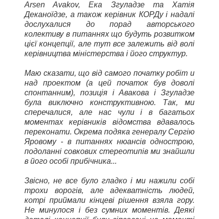
Arsen Avakov, Ека Згуладзе та Хатія
Деканоїдзе, а також керівник КОРДу і надалі
дослухалися до порад авторського
колективу в питаннях що будуть розвитком
цієї концепції, але тут все залежить від волі
керівництва міністерства і його структур.
Маю сказати, що від самого початку робіт и
над проектом (а цей початок був доволі
спонтанним), позиція і Авакова і Згуладзе
була виключно конструктивною. Так, ми
сперечалися, але нас чули і в багатьох
моментах керівників відомства вдавалось
переконати. Окрема подяка генералу Сергію
Яровому - в питаннях нюансів однострою,
подоланні совкових стереотипів ми знайшли
в його особі прибічника...
Звісно, не все було гладко і ми нажили собі
трохи ворогів, але адекватність людей,
котрі приймали кінцеві рішення взяла гору.
Не минулося і без сумних моментів. Деякі