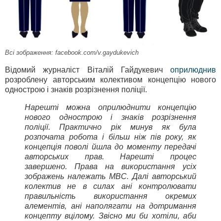
Всі зображення: facebook.com/v.gaydukevich
Відомий журналіст Віталій Гайдукевич
оприлюднив
розроблену авторським колективом концепцію нового
однострою і знаків розрізнення поліції.
Нарешті можна оприлюднити концепцію
нового однострою і знаків розрізнення
поліції. Практично рік минув як була
розпочата робота і більш ніж пів року, як
концепція поволі йшла до моменту передачі
авторських прав. Нарешті процес
завершено. Права на використання усіх
зображень належать МВС. Далі авторський
колектив не в силах ані контролювати
правильність використання окремих
алементів, ані наполягати на дотримання
концепту вцілому. Звісно ми би хотіли, аби