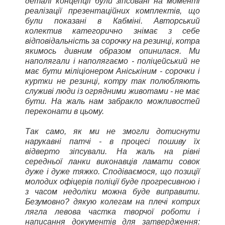
деталі концепції були зіпсовані на моменті
реалізації презентаційних комплектів, що
були показані в Кабміні. Авторський
колектив категорично знімає з себе
відповідальність за сорочку на резинці, котра
якимось дивним образом опинилася. Ми
наполягали і наполягаємо - поліцейський не
має бути міліціонером Аніськіним - сорочки і
куртки не резинці, котру так полюбляють
служиві люди із огрядними животами - не має
бути. На жаль нам забракло можливостей
переконати в цьому.
Так само, як ми не змогли дотиснути
нарукавні патчі - в процесі пошиву їх
відверто зіпсували. На жаль на рівні
середньої ланки виконавців ламати совок
дуже і дуже тяжко. Сподіваємося, що позиції
молодих офіцерів поліції буде прогресивною і
з часом недоліки можна буде виправити.
Безумовно? дякую колегам на плечі котрих
лягла левова частка творчої роботи і
написання документів для затвердження: