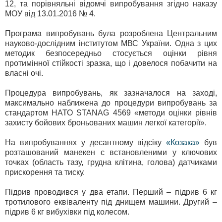
12, та порівняльні відомчі випробування згідно наказу
МОУ від 13.01.2016 № 4.
Програма випробувань була розроблена Центральним
науково-дослідним інститутом МВС України. Одна з цих
методик безпосередньо стосується оцінки рівня
протимінної стійкості зразка, що і довелося побачити на
власні очі.
Процедура випробувань, як зазначалося на заході,
максимально наближена до процедури випробувань за
стандартом НАТО STANAG 4569 «методи оцінки рівнів
захисту бойових броньованих машин легкої категорії».
На випробуваннях у десантному відсіку
«Козака»
був
розташований манекен с встановленими у ключових
точках (область тазу, грудна клітина, голова) датчиками
прискорення та тиску.
Підрив проводився у два етапи. Перший – підрив 6 кг
тротилового еквіваленту під днищем машини. Другий –
підрив 6 кг вибухівки під колесом.