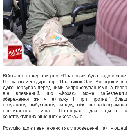
Військові та керівництво «Практики» було задоволене.
Як сказав мені директор «Практики» Олег Висоцький, він
дуже нервував перед цими випробовуваннями, а тепер
він впевнений, що «Козак» може забезпечити
збереження життя екіпажу і при протидії більш
потужному вибуховому заряду, ніж шестикілограмова
протитанкова міна. Потенціал для цього у
конструктивних рішеннях «Козака» є.
Розумію, що є певні нюанси як у проведенні, так і у оцінці