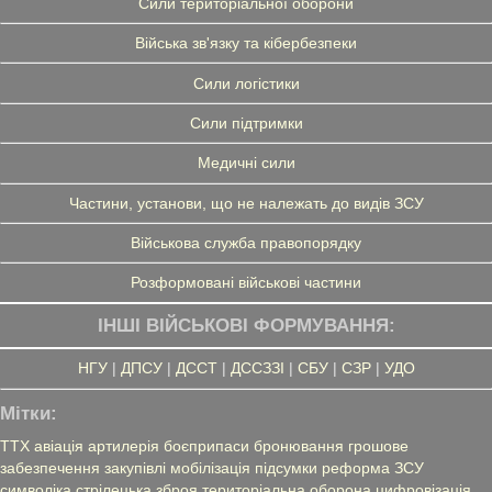
Сили територіальної оборони
Війська зв'язку та кібербезпеки
Сили логістики
Сили підтримки
Медичні сили
Частини, установи, що не належать до видів ЗСУ
Військова служба правопорядку
Розформовані військові частини
ІНШІ ВІЙСЬКОВІ ФОРМУВАННЯ:
НГУ
|
ДПСУ
|
ДССТ
|
ДССЗЗІ
|
СБУ
|
СЗР
|
УДО
Мітки:
ТТХ
авіація
артилерія
боєприпаси
бронювання
грошове
забезпечення
закупівлі
мобілізація
підсумки
реформа ЗСУ
символіка
стрілецька зброя
територіальна оборона
цифровізація