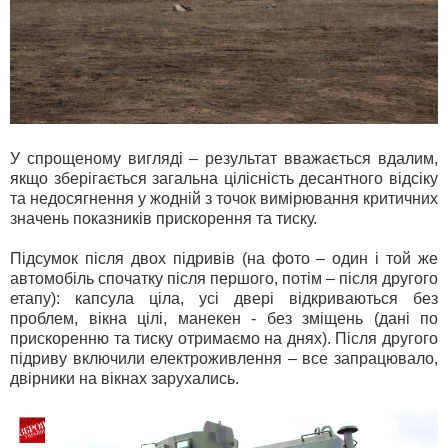
У спрощеному вигляді – результат вважається вдалим,
якщо зберігається загальна цілісність десантного відсіку
та недосягнення у жодній з точок вимірювання критичних
значень показників прискорення та тиску.
Підсумок після двох підривів (на фото – один і той же
автомобіль спочатку після першого, потім – після другого
етапу): капсула ціла, усі двері відкриваються без
проблем, вікна цілі, манекен - без зміщень (дані по
прискоренню та тиску отримаємо на днях). Після другого
підриву включили електроживлення – все запрацювало,
двірники на вікнах зарухались.