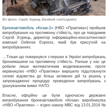
Всі фото: Сергій Згурець (facebook.com/szgurets)
Бронеавтомобіль «Козак-2»
(НВО «Практика») пройшов
випробування на протимінну стійкість, про це повідомив
Сергій Згурець, директор інформаційно-консалтингової
компанії Defense Express, який був присутній на
випробуваннях:
…Тільки що повернувся з перших в Україні випробувань
бронемашини на протимінну стійкість. Раніше у нас це
робили лише математичним моделюванням, проте
керівництво «НВО «Практика» вирішило підштовхнути
силові відомства до більш активних дій та рішень у
запровадженні процедур проведення випробувань з
урахуванням вимог НАТО.
Власне, офіційно це були одночасно державні
випробування бронеавтомобіля «Козак» виробництва
«НВО «Практика» – згідно наказу МВС від 13.01.2016 №