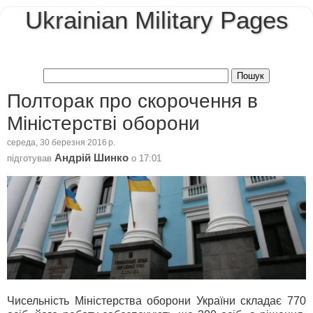
Ukrainian Military Pages
Полторак про скорочення в
Міністерстві оборони
середа, 30 березня 2016 р.
Андрій Шинко
підготував
о
17:01
Чисельність Міністерства оборони України складає 770