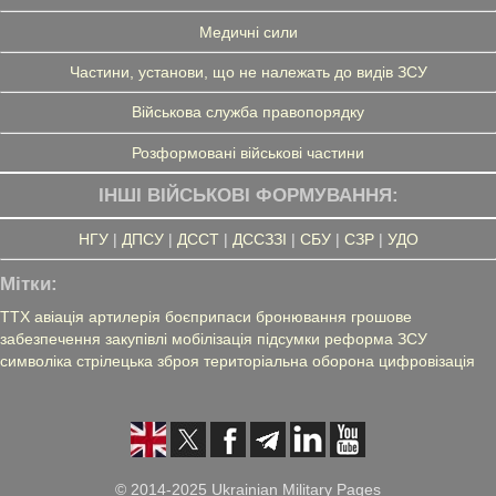
Медичні сили
Частини, установи, що не належать до видів ЗСУ
Військова служба правопорядку
Розформовані військові частини
ІНШІ ВІЙСЬКОВІ ФОРМУВАННЯ:
НГУ
|
ДПСУ
|
ДССТ
|
ДССЗЗІ
|
СБУ
|
СЗР
|
УДО
Мітки:
ТТХ
авіація
артилерія
боєприпаси
бронювання
грошове
забезпечення
закупівлі
мобілізація
підсумки
реформа ЗСУ
символіка
стрілецька зброя
територіальна оборона
цифровізація
© 2014-2025 Ukrainian Military Pages