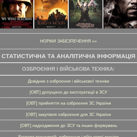
НОРМИ ЗАБЕЗПЕЧЕННЯ »»
СТАТИСТИЧНА ТА АНАЛІТИЧНА ІНФОРМАЦІЯ
ОЗБРОЄННЯ І ВІЙСЬКОВА ТЕХНІКА:
Довідник з озброєння і військової техніки
[ОВТ] допущено до експлуатації в ЗСУ
[ОВТ] прийняття на озброєння ЗС України
[ОВТ] закупівля озброєння для ЗС України
[ОВТ] надходження до ЗСУ та інших формувань
Експорт технологій, озброєння і військової техніки