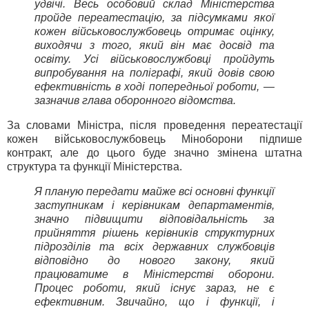
удвічі. Весь особовий склад Міністерства
пройде переатестацію, за підсумками якої
кожен військовослужбовець отримає оцінку,
виходячи з того, який він має досвід та
освіту. Усі військовослужбовці пройдуть
випробування на поліграфі, який довів свою
ефективність в ході попередньої роботи, —
зазначив глава оборонного відомства.
За словами Міністра, після проведення переатестації
кожен військовослужбовець Міноборони підпише
контракт, але до цього буде значно змінена штатна
структура та функції Міністерства.
Я планую передати майже всі основні функції
заступникам і керівникам департаментів,
значно підвищити відповідальність за
прийняття рішень керівників структурних
підрозділів та всіх державних службовців
відповідно до нового закону, який
працюватиме в Міністерстві оборони.
Процес роботи, який існує зараз, не є
ефективним. Звичайно, що і функції, і