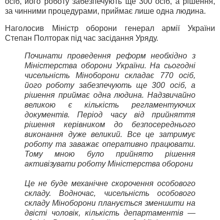
осіб, його роботу забезпечують ще 300 осіб, а рішення,
за чинними процедурами, приймає лише одна людина.
Наголосив Міністр оборони генерал армії України
Степан Полторак під час засідання Уряду.
Починати проведення реформ необхідно з
Міністерства оборони України. На сьогодні
чисельність Міноборони складає 770 осіб,
його роботу забезпечують ще 300 осіб, а
рішення приймає одна людина. Надзвичайно
великою є кількість регламентуючих
документів. Період часу від прийняття
рішення керівником до безпосереднього
виконання дуже великий. Все це затримує
роботу та заважає оперативно працювати.
Тому мною було прийнято рішення
активізувати роботу Міністерства оборони
Це не буде механічне скорочення особового
складу. Водночас, чисельність особового
складу Міноборони планується зменшити на
двісті чоловік, кількість департаментів —