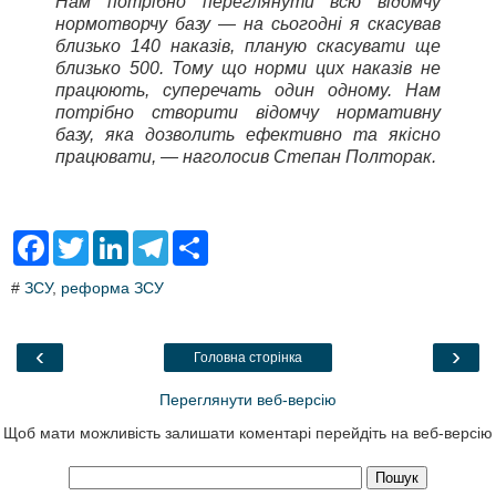
Нам потрібно переглянути всю відомчу
нормотворчу базу — на сьогодні я скасував
близько 140 наказів, планую скасувати ще
близько 500. Тому що норми цих наказів не
працюють, суперечать один одному. Нам
потрібно створити відомчу нормативну
базу, яка дозволить ефективно та якісно
працювати, — наголосив Степан Полторак.
F
T
L
T
S
a
w
i
e
h
c
i
n
l
a
#
ЗСУ
,
реформа ЗСУ
e
t
k
e
r
b
t
e
g
e
o
e
d
r
o
r
I
a
‹
›
Головна сторінка
k
n
m
Переглянути веб-версію
Щоб мати можливість залишати коментарі перейдіть на веб-версію