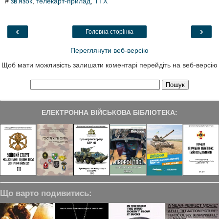
#
зв'язок
,
телекарт-прилад
,
ТТХ
e
t
k
e
r
b
t
e
g
e
o
e
d
r
o
r
I
a
‹
›
Головна сторінка
k
n
m
Переглянути веб-версію
Щоб мати можливість залишати коментарі перейдіть на веб-версію
ЕЛЕКТРОННА ВІЙСЬКОВА БІБЛІОТЕКА:
Що варто подивитись: