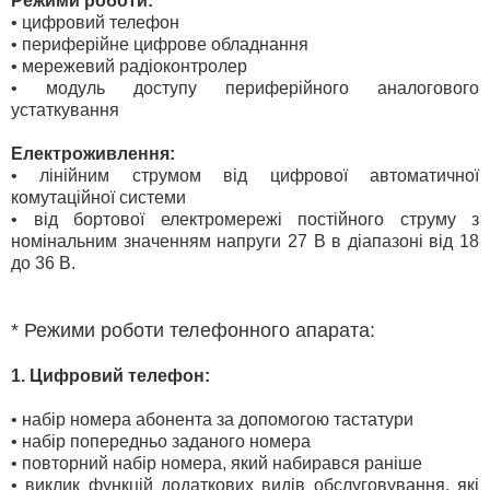
Режими роботи: *
• цифровий телефон
• периферійне цифрове обладнання
• мережевий радіоконтролер
• модуль доступу периферійного аналогового
устаткування
Електроживлення:
• лінійним струмом від цифрової автоматичної
комутаційної системи
• від бортової електромережі постійного струму з
номінальним значенням напруги 27 В в діапазоні від 18
до 36 В.
* Режими роботи телефонного апарата:
1. Цифровий телефон:
• набір номера абонента за допомогою тастатури
• набір попередньо заданого номера
• повторний набір номера, який набирався раніше
• виклик функцій додаткових видів обслуговування, які