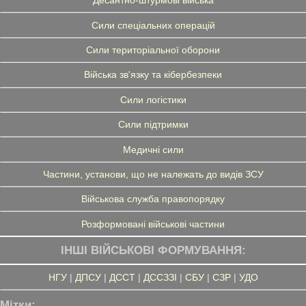
Десантно-штурмові війська
Сили спеціальних операцій
Сили територіальної оборони
Війська зв'язку та кібербезпеки
Сили логістики
Сили підтримки
Медичні сили
Частини, установи, що не належать до видів ЗСУ
Військова служба правопорядку
Розформовані військові частини
ІНШІ ВІЙСЬКОВІ ФОРМУВАННЯ:
НГУ
|
ДПСУ
|
ДССТ
|
ДССЗЗІ
|
СБУ
|
СЗР
|
УДО
Мітки: