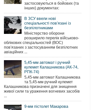
застосовуються в бойових (та
інших) документах:
В ЗСУ ввели нові
спеціальності пов'язані із
безпілотниками
Міністерство оборони
розширило перелік військово-
облікових спеціальностей (ВОС)
пов'язаних з застосуванням безпілотних
авіаційних ...
5,45-мм автомат і ручний
кулемет Калашникова (АК-74,
РПК-74)
5,45-мм автомат Калашникова
та 5,45-мм ручний кулемет
Калашникова призначені для знищення
живої сили та ураження вогневих засобів
...
9-мм пістолет Макарова