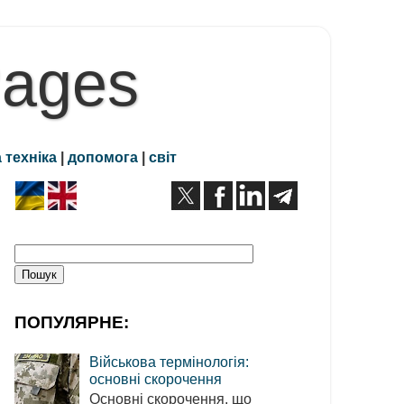
Pages
 техніка
|
допомога
|
світ
ПОПУЛЯРНЕ:
Військова термінологія:
основні скорочення
Основні скорочення, що