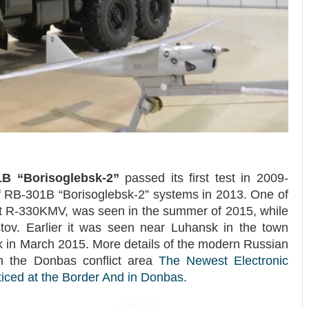
B “Borisoglebsk-2”
passed its first test in 2009-
 of RB-301B “Borisoglebsk-2” systems in 2013. One of
t R-330KMV, was seen in the summer of 2015, while
stov. Earlier it was seen near Luhansk in the town
 in March 2015. More details of the modern Russian
n the Donbas conflict area
The Newest Electronic
iced at the Border And in Donbas.