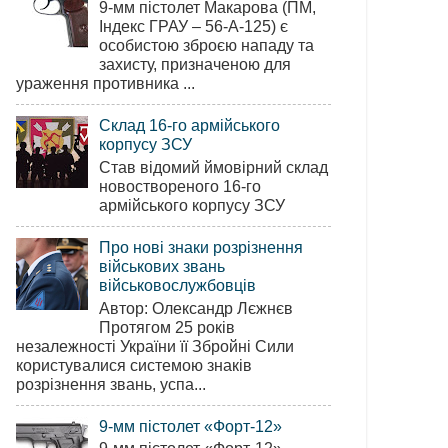
9-мм пістолет Макарова (ПМ,
Індекс ГРАУ – 56-А-125) є
особистою зброєю нападу та
захисту, призначеною для
ураження противника ...
Склад 16-го армійського
корпусу ЗСУ
Став відомий ймовірний склад
новоствореного 16-го
армійського корпусу ЗСУ
Про нові знаки розрізнення
військових звань
військовослужбовців
Автор: Олександр Лєжнєв
Протягом 25 років
незалежності України її Збройні Сили
користувалися системою знаків
розрізнення звань, успа...
9-мм пістолет «Форт-12»