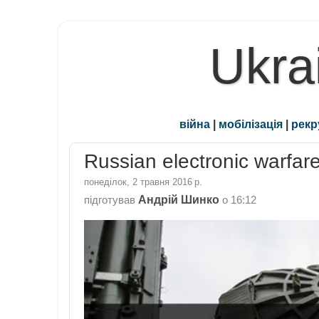
Ukra
війна
|
мобілізація
|
рекр
Russian electronic warfar
понеділок, 2 травня 2016 р.
Андрій Шинко
підготував
о
16:12