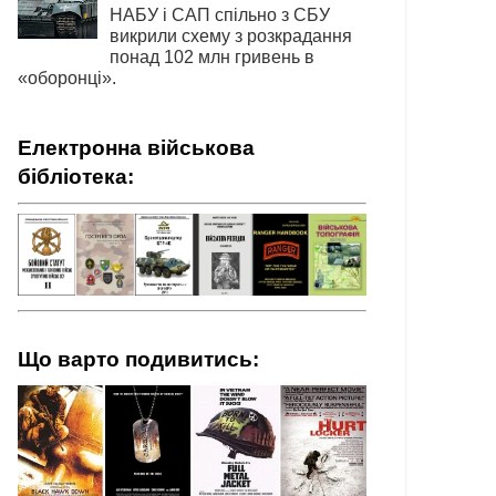
НАБУ і САП спільно з СБУ
викрили схему з розкрадання
понад 102 млн гривень в
«оборонці».
Електронна військова
бібліотека:
Що варто подивитись: