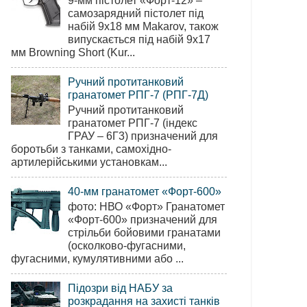
9-мм пістолет «Форт-12» –
самозарядний пістолет під
набій 9х18 мм Makarov, також
випускається під набій 9х17
мм Browning Short (Kur...
Ручний протитанковий
гранатомет РПГ-7 (РПГ-7Д)
Ручний протитанковий
гранатомет РПГ-7 (індекс
ГРАУ – 6Г3) призначений для
боротьби з танками, самохідно-
артилерійськими установкам...
40-мм гранатомет «Форт-600»
фото: НВО «Форт» Гранатомет
«Форт-600» призначений для
стрільби бойовими гранатами
(осколково-фугасними,
фугасними, кумулятивними або ...
Підозри від НАБУ за
розкрадання на захисті танків