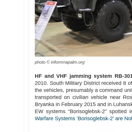
photo © informnapalm.org
HF and VHF jamming system RB-301
2010. South Military District received 8
the vehicles, presumably a command uni
transported on civilian vehicle near Ro
Bryanka in February 2015 and in Luhansk
EW systems “Borisoglebsk-2” spotted i
Warfare Systems ‘Borisoglebsk-2’ are Not