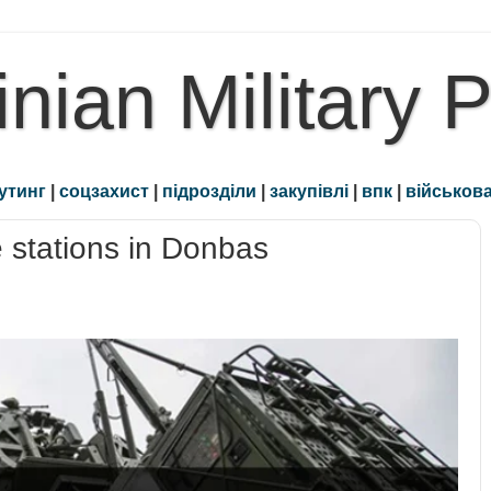
inian Military 
утинг
|
соцзахист
|
підрозділи
|
закупівлі
|
впк
|
військова
e stations in Donbas