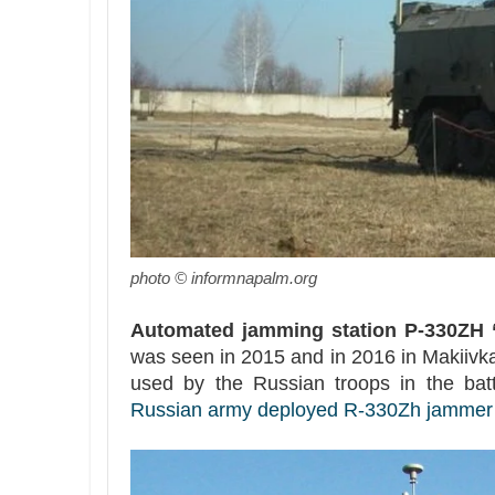
photo © informnapalm.org
Automated jamming station P-330ZH “
was seen in 2015 and in 2016 in Makiivka
used by the Russian troops in the bat
Russian army deployed R-330Zh jammer in