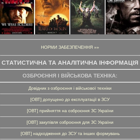
НОРМИ ЗАБЕЗПЕЧЕННЯ »»
СТАТИСТИЧНА ТА АНАЛІТИЧНА ІНФОРМАЦІЯ
ОЗБРОЄННЯ І ВІЙСЬКОВА ТЕХНІКА:
Довідник з озброєння і військової техніки
[ОВТ] допущено до експлуатації в ЗСУ
[ОВТ] прийняття на озброєння ЗС України
[ОВТ] закупівля озброєння для ЗС України
[ОВТ] надходження до ЗСУ та інших формувань