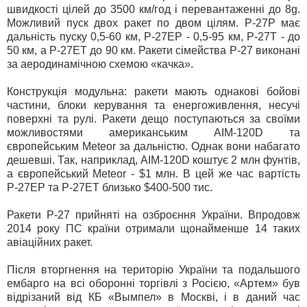
швидкості цілей до 3500 км/год і перевантаженні до 8g.
Можливий пуск двох ракет по двом цілям. Р-27Р має
дальність пуску 0,5-60 км, Р-27ЕР - 0,5-95 км, Р-27Т - до
50 км, а Р-27ЕТ до 90 км. Ракети сімейства Р-27 виконані
за аеродинамічною схемою «качка».
Конструкція модульна: ракети мають однакові бойові
частини, блоки керування та енергоживлення, несучі
поверхні та рулі. Ракети дещо поступаються за своїми
можливостями американським АІМ-120D та
європейським Meteor за дальністю. Однак вони набагато
дешевші. Так, наприклад, АІМ-120D коштує 2 млн фунтів,
а європейський Meteor - $1 млн. В цей же час вартість
Р-27ЕР та Р-27ЕТ близько $400-500 тис.
Ракети Р-27 прийняті на озброєння України. Впродовж
2014 року ПС країни отримали щонайменше 14 таких
авіаційних ракет.
Після вторгнення на територію України та подальшого
ембарго на всі оборонні торгівлі з Росією, «Артем» був
відрізаний від КБ «Вымпел» в Москві, і в даний час