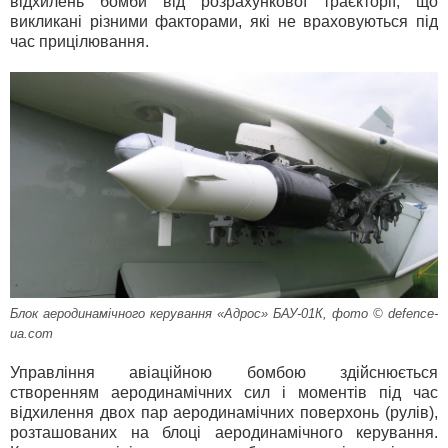
відхилень бомби від розрахункової траєкторії, що
викликані різними факторами, які не враховуються під
час прицілювання.
Блок аеродинамічного керування «Адрос» БАУ-01К, фото © defence-
ua.com
Управління авіаційною бомбою здійснюється
створенням аеродинамічних сил і моментів під час
відхилення двох пар аеродинамічних поверхонь (рулів),
розташованих на блоці аеродинамічного керування.