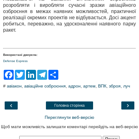
розробляти і виробляти сучасні зразки авіаційного
озброєння в межах наявних можливостей, практичної
реалізації окремих проектів не відбувається. Досі акцент
робиться, переважно, на удосконаленні наявного парку
ракет.
Використані джерела:
Defense Express
F
T
L
T
S
a
w
i
e
h
c
i
n
l
a
#
авіакон
,
авіаційне озброєння
,
адрон
,
артем
,
ВПК
,
зброя
,
луч
e
t
k
e
r
b
t
e
g
e
o
e
d
r
o
r
I
a
‹
›
Головна сторінка
k
n
m
Переглянути веб-версію
Щоб мати можливість залишати коментарі перейдіть на веб-версію