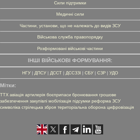
Сили підтримки
Медичні сили
Частини, установи, що не належать до видів ЗСУ
Військова служба правопорядку
Розформовані військові частини
ІНШІ ВІЙСЬКОВІ ФОРМУВАННЯ:
НГУ
|
ДПСУ
|
ДССТ
|
ДССЗЗІ
|
СБУ
|
СЗР
|
УДО
Мітки:
ТТХ
авіація
артилерія
боєприпаси
бронювання
грошове
забезпечення
закупівлі
мобілізація
підсумки
реформа ЗСУ
символіка
стрілецька зброя
територіальна оборона
цифровізація