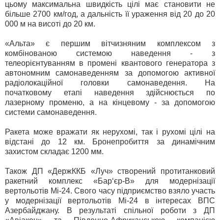
цьому максимальна швидкість цілі має становити не
більше 2700 км/год, а дальність її ураження від 20 до 20
000 м на висоті до 20 км.
«Альта» є першим вітчизняним комплексом з
комбінованою системою наведення - з
телеорієнтуванням в промені квантового генератора з
автономним самонаведенням за допомогою активної
радіолокаційної головки самонаведення. На
початковому етапі наведення здійснюється по
лазерному променю, а на кінцевому - за допомогою
системи самонаведення.
Ракета може вражати як нерухомі, так і рухомі цілі на
відстані до 12 км. Бронепробиття за динамічним
захистом складає 1200 мм.
Також ДП «ДержККБ «Луч» створений протитанковий
ракетний комплекс «Бар‘єр-В» для модернізації
вертольотів Мі-24. Свого часу підприємство взяло участь
у модернізації вертольотів Мі-24 в інтересах ВПС
Азербайджану. В результаті спільної роботи з ДП