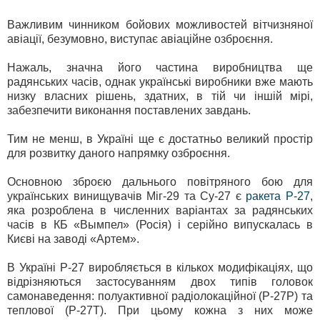
Важливим чинником бойових можливостей вітчизняної
авіації, безумовно, виступає авіаційне озброєння.
Нажаль, значна його частина виробництва ще
радянських часів, однак українські виробники вже мають
низку власних рішень, здатних, в тій чи іншій мірі,
забезпечити виконання поставлених завдань.
Тим не менш, в Україні ще є достатньо великий простір
для розвитку даного напрямку озброєння.
Основною зброєю дальнього повітряного бою для
українських винищувачів Міг-29 та Су-27 є
ракета Р-27
,
яка розроблена в численних варіантах за радянських
часів в КБ «Вымпел» (Росія) і серійно випускалась в
Києві на заводі «Артем».
В Україні Р-27 виробляється в кількох модифікаціях, що
відрізняються застосуванням двох типів головок
самонаведення: полуактивної радіолокаційної (Р-27Р) та
теплової (Р-27Т). При цьому кожна з них може