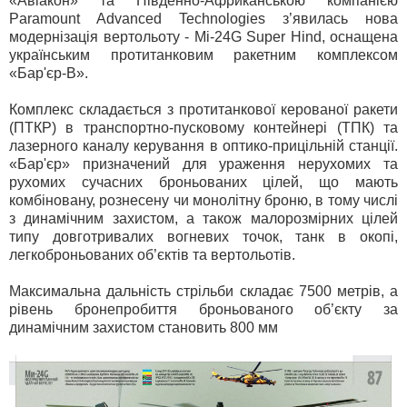
«Авіакон» та Південно-Африканською компанією
Paramount Advanced Technologies з’явилась нова
модернізація вертольоту - Мі-24G Super Hind, оснащена
українським протитанковим ракетним комплексом
«Бар'єр-В».
Комплекс складається з протитанкової керованої ракети
(ПТКР) в транспортно-пусковому контейнері (ТПК) та
лазерного каналу керування в оптико-прицільній станції.
«Бар'єр» призначений для ураження нерухомих та
рухомих сучасних броньованих цілей, що мають
комбіновану, рознесену чи монолітну броню, в тому числі
з динамічним захистом, а також малорозмірних цілей
типу довготривалих вогневих точок, танк в окопі,
легкоброньованих об’єктів та вертольотів.
Максимальна дальність стрільби складає 7500 метрів, а
рівень бронепробиття броньованого об’єкту за
динамічним захистом становить 800 мм