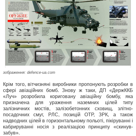
зображення: defence-ua.com
Крім того, вітчизняні виробники пропонують розробки в
сфері авіаційних бомб. Знову ж таки, ДП «ДержККБ
«Луч» розробила кориговану авіаційну бомбу, яка
призначена для ураження наземних цілей типу
залізничних мостів, залізобетонних сховищ, злітно-
посадочних смуг, РЛС, позицій ОТР, ЗРК, а також
надводних цілей в горизонтальному польоті, пікіруванні і
кабрируванні носія з реалізацією принципу «скинув-
забув».