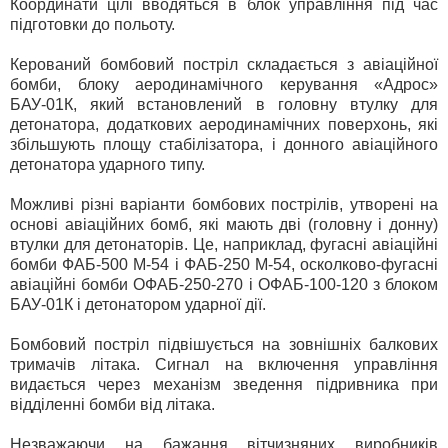
Координати цілі вводяться в блок управління під час
підготовки до польоту.
Керований бомбовий постріл складається з авіаційної
бомби, блоку аеродинамічного керування «Адрос»
БАУ-01К, який встановлений в головну втулку для
детонатора, додаткових аеродинамічних поверхонь, які
збільшують площу стабілізатора, і донного авіаційного
детонатора ударного типу.
Можливі різні варіанти бомбових пострілів, утворені на
основі авіаційних бомб, які мають дві (головну і донну)
втулки для детонаторів. Це, наприклад, фугасні авіаційні
бомби ФАБ-500 М-54 і ФАБ-250 М-54, осколково-фугасні
авіаційні бомби ОФАБ-250-270 і ОФАБ-100-120 з блоком
БАУ-01К і детонатором ударної дії.
Бомбовий постріл підвішується на зовнішніх балкових
тримачів літака. Сигнал на включення управління
видається через механізм зведення підривника при
відділенні бомби від літака.
Незважаючи на бажання вітчизняних виробників