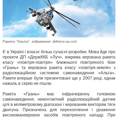
Ракета "Альта", зображення: defence-ua.com
Є в Україні і власні більш сучасні розробки. Мова йде про
проекти ДП «ДержККБ «Луч», зокрема керована ракета
класу «повітря-повітря» ближнього повітряного бою
«Грань» та керована ракета класу «повітря-земля» з
радіолокаційною системою самонаведення «Альта».
Ракети вперше були презентовані ще у 2007 році, однак
нажаль в серію не пішли.
Ракета «Грань» має інфрачервону головкою
самонаведення, неконтактний радіолокаційний датчик
цілі в міліметровому діапазоні і керованим вектором тяги
двигуна. Призначена для перехоплення і ураження
високоманеврових засобів повітряного нападу. При