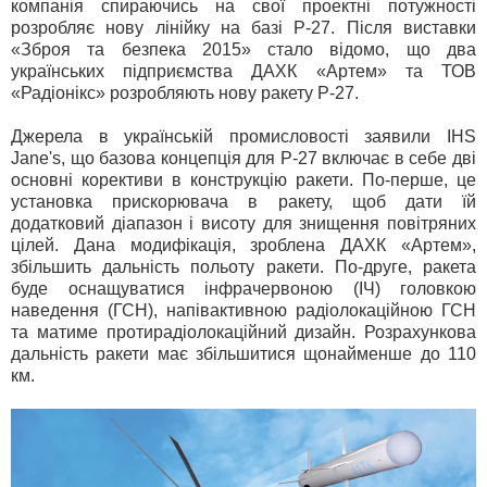
компанія спираючись на свої проектні потужності
розробляє нову лінійку на базі Р-27. Після виставки
«Зброя та безпека 2015» стало відомо, що два
українських підприємства ДАХК «Артем» та ТОВ
«Радіонікс» розробляють нову ракету Р-27.
Джерела в українській промисловості заявили IHS
Jane's, що базова концепція для Р-27 включає в себе дві
основні корективи в конструкцію ракети. По-перше, це
установка прискорювача в ракету, щоб дати їй
додатковий діапазон і висоту для знищення повітряних
цілей. Дана модифікація, зроблена ДАХК «Артем»,
збільшить дальність польоту ракети. По-друге, ракета
буде оснащуватися інфрачервоною (ІЧ) головкою
наведення (ГСН), напівактивною радіолокаційною ГСН
та матиме протирадіолокаційний дизайн. Розрахункова
дальність ракети має збільшитися щонайменше до 110
км.