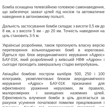
Бомба оснащена телевізійною головкою самонаведення,
що забезпечує захват цілей під носієм та автоматичне
наведення в автономному польоті.
Дальність застосування бомби складає з висоти 0,5 км до
8 км, а з висоти 5 км - до 20 км. Точність наведення на
ціль становить 3-5 м.
Українські розробники, також пропонують власну версію
перетворення вільнопадаючих бомб в кореговані.
Йдеться про блок аеродинамічного керування «Адрос»
БАУ-01К, який розроблений у київській НВФ «Адрон» і
сьогодні проходить завершальну стадію випробувань.
Авіаційні бомбові постріли калібрів 500, 250 і 100
кілограмів, укомплектовані блоком аеродинамічного
керування «Адрос» БАУ-01К призначені для
ефективного ураження нерухомих, як правило,
малорозмірних і захищених наземних цілей.
Ефективність влучення бомби в ціль досягається за
рахунок усунення початкової помилки прицілювання і