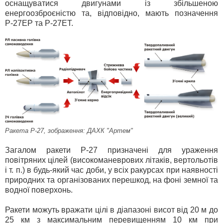
оснащуватися двигунами із збільшеною
енергоозброєністю та, відповідно, мають позначення
Р-27ЕР та Р-27ЕТ.
Ракета Р-27, зображення: ДАХК "Артем"
Загалом ракети Р-27 призначені для ураження
повітряних цілей (високоманеврових літаків, вертольотів
і т. п.) в будь-який час доби, у всіх ракурсах при наявності
природних та організованих перешкод, на фоні земної та
водної поверхонь.
Ракети можуть вражати цілі в діапазоні висот від 20 м до
25 км з максимальним перевищенням 10 км при