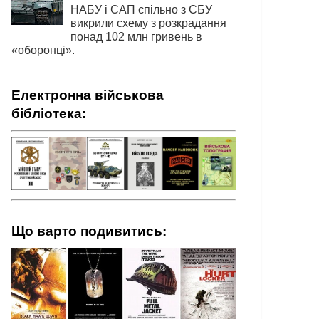
НАБУ і САП спільно з СБУ
викрили схему з розкрадання
понад 102 млн гривень в
«оборонці».
Електронна військова
бібліотека:
Що варто подивитись: