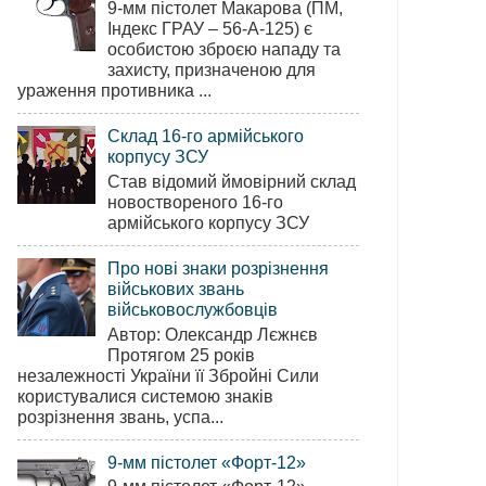
9-мм пістолет Макарова (ПМ,
Індекс ГРАУ – 56-А-125) є
особистою зброєю нападу та
захисту, призначеною для
ураження противника ...
Склад 16-го армійського
корпусу ЗСУ
Став відомий ймовірний склад
новоствореного 16-го
армійського корпусу ЗСУ
Про нові знаки розрізнення
військових звань
військовослужбовців
Автор: Олександр Лєжнєв
Протягом 25 років
незалежності України її Збройні Сили
користувалися системою знаків
розрізнення звань, успа...
9-мм пістолет «Форт-12»