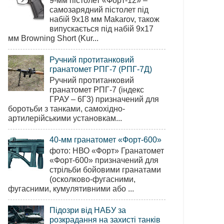
9-мм пістолет «Форт-12» –
самозарядний пістолет під
набій 9х18 мм Makarov, також
випускається під набій 9х17
мм Browning Short (Kur...
Ручний протитанковий
гранатомет РПГ-7 (РПГ-7Д)
Ручний протитанковий
гранатомет РПГ-7 (індекс
ГРАУ – 6Г3) призначений для
боротьби з танками, самохідно-
артилерійськими установкам...
40-мм гранатомет «Форт-600»
фото: НВО «Форт» Гранатомет
«Форт-600» призначений для
стрільби бойовими гранатами
(осколково-фугасними,
фугасними, кумулятивними або ...
Підозри від НАБУ за
розкрадання на захисті танків