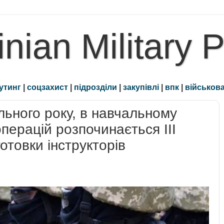
inian Military 
утинг
|
соцзахист
|
підрозділи
|
закупівлі
|
впк
|
військова
льного року, в навчальному
перацій розпочинається ІІІ
готовки інструкторів