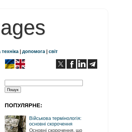
Pages
 техніка
|
допомога
|
світ
ПОПУЛЯРНЕ:
Військова термінологія:
основні скорочення
Основні скорочення, що