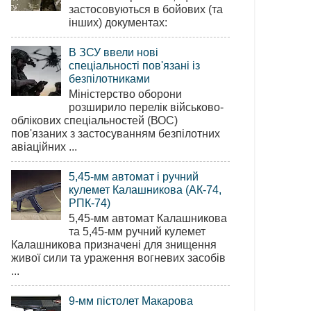
застосовуються в бойових (та
інших) документах:
В ЗСУ ввели нові
спеціальності пов'язані із
безпілотниками
Міністерство оборони
розширило перелік військово-
облікових спеціальностей (ВОС)
пов'язаних з застосуванням безпілотних
авіаційних ...
5,45-мм автомат і ручний
кулемет Калашникова (АК-74,
РПК-74)
5,45-мм автомат Калашникова
та 5,45-мм ручний кулемет
Калашникова призначені для знищення
живої сили та ураження вогневих засобів
...
9-мм пістолет Макарова