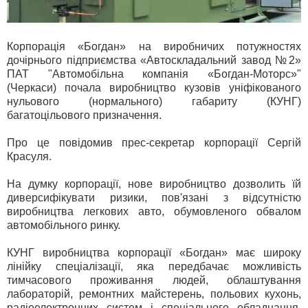
Корпорація «Богдан» на виробничих потужностях
дочірнього підприємства «Автоскладальний завод №2»
ПАТ "Автомобільна компанія «Богдан-Моторс»"
(Черкаси) почала виробництво кузовів уніфікованого
нульового (нормального) габариту (КУНГ)
багатоцільового призначення.
Про це повідомив прес-секретар корпорації Сергій
Красуля.
На думку корпорації, нове виробництво дозволить їй
диверсифікувати ризики, пов'язані з відсутністю
виробництва легкових авто, обумовленого обвалом
автомобільного ринку.
КУНГ виробництва корпорації «Богдан» має широку
лінійку спеціалізації, яка передбачає можливість
тимчасового проживання людей, облаштування
лабораторій, ремонтних майстерень, польових кухонь,
радіоелектронних систем і спеціального обладнання,