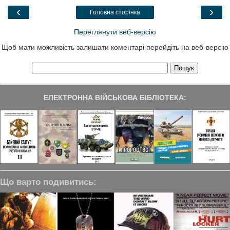
o
r
I
a
‹
›
Головна сторінка
k
n
m
Переглянути веб-версію
Щоб мати можливість залишати коментарі перейдіть на веб-версію
ЕЛЕКТРОННА ВІЙСЬКОВА БІБЛІОТЕКА:
Що варто подивитись: