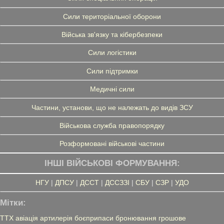
Сили територіальної оборони
Війська зв'язку та кібербезпеки
Сили логістики
Сили підтримки
Медичні сили
Частини, установи, що не належать до видів ЗСУ
Військова служба правопорядку
Розформовані військові частини
ІНШІ ВІЙСЬКОВІ ФОРМУВАННЯ:
НГУ
|
ДПСУ
|
ДССТ
|
ДССЗЗІ
|
СБУ
|
СЗР
|
УДО
Мітки:
ТТХ
авіація
артилерія
боєприпаси
бронювання
грошове