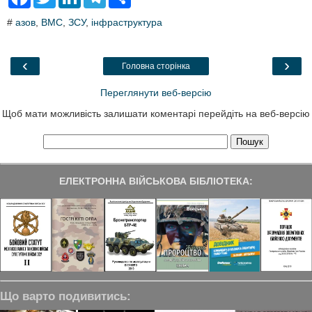
a
w
i
e
h
c
i
n
l
a
#
азов
,
ВМС
,
ЗСУ
,
інфраструктура
e
t
k
e
r
b
t
e
g
e
o
e
d
r
o
r
I
a
‹
›
Головна сторінка
k
n
m
Переглянути веб-версію
Щоб мати можливість залишати коментарі перейдіть на веб-версію
ЕЛЕКТРОННА ВІЙСЬКОВА БІБЛІОТЕКА:
Що варто подивитись: