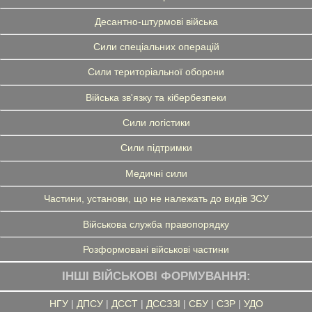
Десантно-штурмові війська
Сили спеціальних операцій
Сили територіальної оборони
Війська зв'язку та кібербезпеки
Сили логістики
Сили підтримки
Медичні сили
Частини, установи, що не належать до видів ЗСУ
Військова служба правопорядку
Розформовані військові частини
ІНШІ ВІЙСЬКОВІ ФОРМУВАННЯ:
НГУ
|
ДПСУ
|
ДССТ
|
ДССЗЗІ
|
СБУ
|
СЗР
|
УДО