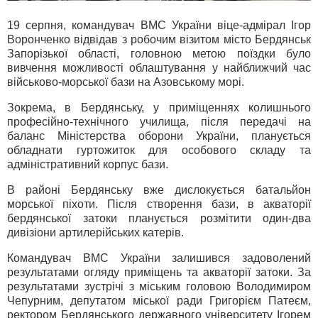
19 серпня, командувач ВМС України віце-адмірал Ігор
Воронченко відвідав з робочим візитом місто Бердянськ
Запорізької області, головною метою поїздки було
вивчення можливості облаштування у найближчий час
військово-морської бази на Азовському морі.
Зокрема, в Бердянську, у приміщеннях колишнього
професійно-технічного училища, після передачі на
баланс Міністерства оборони України, планується
обладнати гуртожиток для особового складу та
адміністративний корпус бази.
В районі Бердянську вже дислокується батальйон
морської піхоти. Після створення бази, в акваторії
бердянської затоки планується розмітити один-два
дивізіони артилерійських катерів.
Командувач ВМС України залишився задоволений
результатами огляду приміщень та акваторії затоки. За
результатами зустрічі з міським головою Володимиром
Чепурним, депутатом міської ради Григорієм Патеєм,
ректором Бердянського державного університету Ігорем