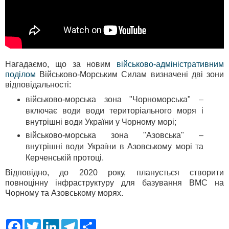
Нагадаємо, що за новим
військово-адміністративним
поділом
Військово-Морським Силам визначені дві зони
відповідальності:
військово-морська зона "Чорноморська" –
включає води води територіального моря і
внутрішні води України у Чорному морі;
військово-морська зона "Азовська" –
внутрішні води України в Азовському морі та
Керченській протоці.
Відповідно, до 2020 року, планується створити
повноцінну інфраструктуру для базування ВМС на
Чорному та Азовському морях.
F
T
L
T
S