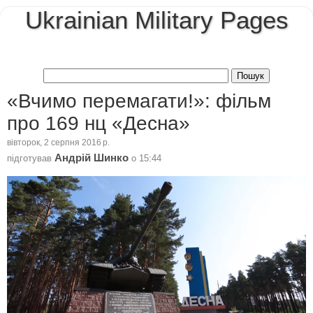
Ukrainian Military Pages
«Вчимо перемагати!»: фільм
про 169 нц «Десна»
вівторок, 2 серпня 2016 р.
Андрій Шинко
підготував
о
15:44