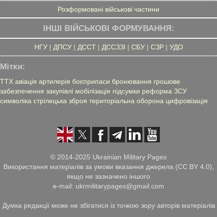
Розформовані військові частини
ІНШІ ВІЙСЬКОВІ ФОРМУВАННЯ:
НГУ
|
ДПСУ
|
ДССТ
|
ДССЗЗІ
|
СБУ
|
СЗР
|
УДО
Мітки:
ТТХ
авіація
артилерія
боєприпаси
бронювання
грошове
забезпечення
закупівлі
мобілізація
підсумки
реформа ЗСУ
символіка
стрілецька зброя
територіальна оборона
цифровізація
© 2014-2025 Ukrainian Military Pages
Використання матеріалів за умови вказання джерела (CC BY 4.0),
якщо не зазначено іншого
e-mail: ukrmilitarypages@gmail.com
Думка редакції може не збігатися із точкою зору авторів матеріалів