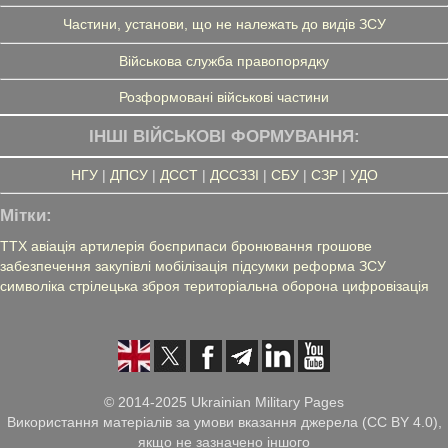
Частини, установи, що не належать до видів ЗСУ
Військова служба правопорядку
Розформовані військові частини
ІНШІ ВІЙСЬКОВІ ФОРМУВАННЯ:
НГУ
|
ДПСУ
|
ДССТ
|
ДССЗЗІ
|
СБУ
|
СЗР
|
УДО
Мітки:
ТТХ
авіація
артилерія
боєприпаси
бронювання
грошове
забезпечення
закупівлі
мобілізація
підсумки
реформа ЗСУ
символіка
стрілецька зброя
територіальна оборона
цифровізація
© 2014-2025 Ukrainian Military Pages
Використання матеріалів за умови вказання джерела (CC BY 4.0),
якщо не зазначено іншого