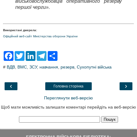
військовослужбовців оперативного резерву
першої черги».
Використані джерела:
Офіційний веб-сайт Міністерства оборони України
F
T
L
T
S
a
w
i
e
h
c
i
n
l
a
#
ВДВ
,
ВМС
,
ЗСУ
,
навчання
,
резерв
,
Сухопутні війська
e
t
k
e
r
b
t
e
g
e
o
e
d
r
o
r
I
a
‹
›
Головна сторінка
k
n
m
Переглянути веб-версію
Щоб мати можливість залишати коментарі перейдіть на веб-версію
ЕЛЕКТРОННА ВІЙСЬКОВА БІБЛІОТЕКА: