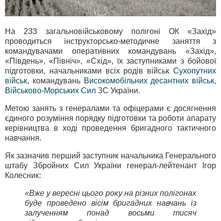
На 233 загальновійськовому полігоні ОК «Захід»
проводиться інструкторсько-методичне заняття з
командувачами оперативних командувань «Захід»,
«Південь», «Північ», «Схід»
, їх заступниками з бойової
підготовки, начальниками всіх родів військ
Сухопутних
військ
, командувань
Високомобільних десантних військ
,
Військово-Морських Сил
ЗС України.
Метою занять з генералами та офіцерами є досягнення
єдиного розуміння порядку підготовки та роботи апарату
керівництва в ході проведення бригадного тактичного
навчання.
Як зазначив перший заступник начальника Генерального
штабу Збройних Сил України генерал-лейтенант Ігор
Колесник:
«Вже у вересні цього року на різних полігонах
буде проведено вісім бригадних навчань із
залученням понад восьми тисяч