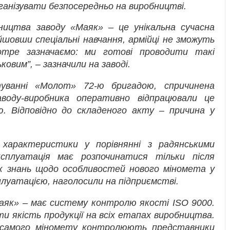
ганізувати безпосередньо на виробництві.
ицтва заводу «Маяк» – це унікальна сучасна
йшовши спеціальні навчання, армійці не зможуть
отре зазначаємо: ми готові проводити такі
ьковим”, – зазначили на заводі.
уванні «Молот» 72-ю бригадою, спричинена
аводу-виробника оперативно відпрацювали це
ю. Відповідно до складеного акту – причина у
 характеристики у порівнянні з радянськими
сплуатація має розпочинатися тільки після
ак знань щодо особливостей нового міномета у
луатацією, наголосили на підприємстві.
аяк» – має систему контролю якості ISO 9000.
 якість продукції на всіх етапах виробництва.
 самого міномету контролюють представники