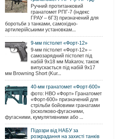
Ручний протитанковий
гранатомет РПГ-7 (індекс
ГРАУ – 6Г3) призначений для
боротьби з танками, самохідно-
артилерійськими установкам...
9-мм пістолет «Форт-12»
9-мм пістолет «Форт-12» –
самозарядний пістолет під
набій 9х18 мм Makarov, також
випускається під набій 9х17
мм Browning Short (Kur...
40-мм гранатомет «Форт-600»
фото: НВО «Форт» Гранатомет
«Форт-600» призначений для
стрільби бойовими гранатами
(осколково-фугасними,
фугасними, кумулятивними або ...
Підозри від НАБУ за
розкрадання на захисті танків