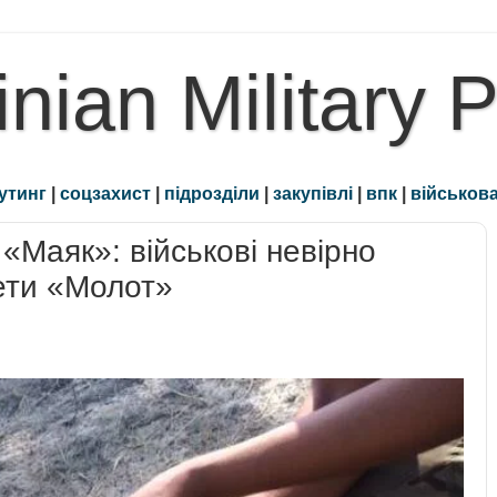
inian Military 
утинг
|
соцзахист
|
підрозділи
|
закупівлі
|
впк
|
військова
«Маяк»: військові невірно
ети «Молот»