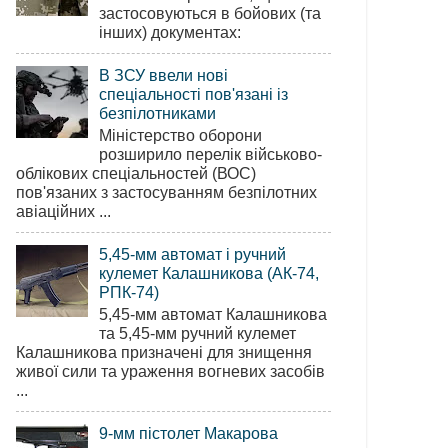
застосовуються в бойових (та
інших) документах:
В ЗСУ ввели нові
спеціальності пов'язані із
безпілотниками
Міністерство оборони
розширило перелік військово-
облікових спеціальностей (ВОС)
пов'язаних з застосуванням безпілотних
авіаційних ...
5,45-мм автомат і ручний
кулемет Калашникова (АК-74,
РПК-74)
5,45-мм автомат Калашникова
та 5,45-мм ручний кулемет
Калашникова призначені для знищення
живої сили та ураження вогневих засобів
...
9-мм пістолет Макарова