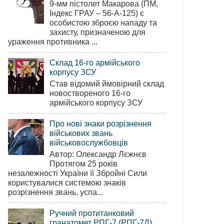
9-мм пістолет Макарова (ПМ,
Індекс ГРАУ – 56-А-125) є
особистою зброєю нападу та
захисту, призначеною для
ураження противника ...
Склад 16-го армійського
корпусу ЗСУ
Став відомий ймовірний склад
новоствореного 16-го
армійського корпусу ЗСУ
Про нові знаки розрізнення
військових звань
військовослужбовців
Автор: Олександр Лєжнєв
Протягом 25 років
незалежності України її Збройні Сили
користувалися системою знаків
розрізнення звань, успа...
Ручний протитанковий
гранатомет РПГ-7 (РПГ-7Д)