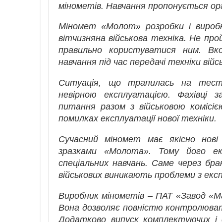
мінометів. Навчання пропонується ор
Міномет «Молот» розробки і виробн
вітчизняна військова техніка. Не про
правильно користуватися ним. Вк
навчання під час передачі техніки війс
Ситуація, що трапилась на тест
невірною експлуатацією. Фахівці з
питання разом з військовою комісіє
помилках експлуатації нової техніки.
Сучасний міномет має якісно нові
зразками «Молота». Тому його ек
спеціальних навчань. Саме через бр
військових виникають проблеми з експ
Виробник мінометів – ПАТ «Завод «М
Вона дозволяє повністю контролювати
Додатково випуск комплектуючих і