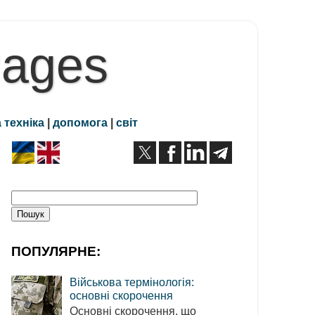
Pages
 техніка
|
допомога
|
світ
ПОПУЛЯРНЕ:
Військова термінологія:
основні скорочення
Основні скорочення, що