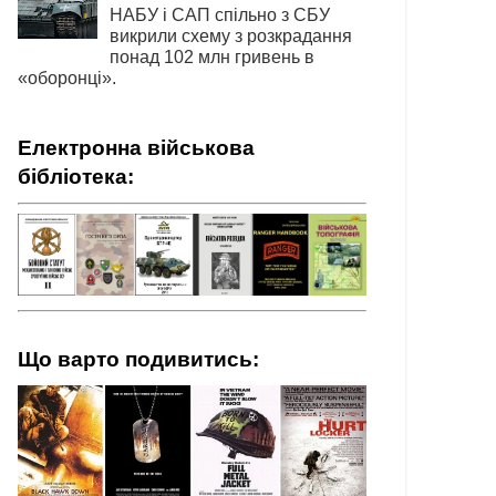
НАБУ і САП спільно з СБУ
викрили схему з розкрадання
понад 102 млн гривень в
«оборонці».
Електронна військова
бібліотека:
Що варто подивитись: