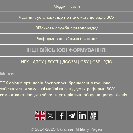
Медичні сили
Частини, установи, що не належать до видів ЗСУ
Військова служба правопорядку
Розформовані військові частини
ІНШІ ВІЙСЬКОВІ ФОРМУВАННЯ:
НГУ
|
ДПСУ
|
ДССТ
|
ДССЗЗІ
|
СБУ
|
СЗР
|
УДО
Мітки:
ТТХ
авіація
артилерія
боєприпаси
бронювання
грошове
забезпечення
закупівлі
мобілізація
підсумки
реформа ЗСУ
символіка
стрілецька зброя
територіальна оборона
цифровізація
© 2014-2025 Ukrainian Military Pages