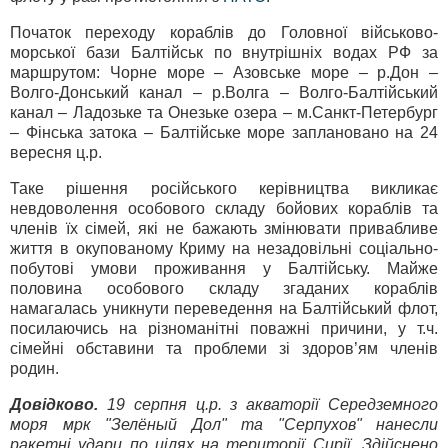
Початок переходу кораблів до Головної військово-
морської бази Балтійськ по внутрішніх водах РФ за
маршрутом: Чорне море – Азовське море – р.Дон –
Волго-Донський канал – р.Волга – Волго-Балтійський
канал – Ладозьке та Онезьке озера – м.Санкт-Петербург
– Фінська затока – Балтійське море заплановано на 24
вересня ц.р.
Таке рішення російського керівництва викликає
невдоволення особового складу бойових кораблів та
членів їх сімей, які не бажають змінювати привабливе
життя в окупованому Криму на незадовільні соціально-
побутові умови проживання у Балтійську. Майже
половина особового складу згаданих кораблів
намагалась уникнути переведення на Балтійський флот,
посилаючись на різноманітні поважні причини, у т.ч.
сімейні обставини та проблеми зі здоров’ям членів
родин.
Довідково.
19 серпня ц.р. з акваторії Середземного
моря мрк "Зелёный Дол" та "Серпухов" нанесли
ракетні удари по цілях на території Сирії. Здійснено