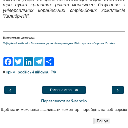
три пуски крилатих ракет морського базування з
універсальних корабельних стрільбових комплексів
“Калибр-НК”.
Використані джерела:
Офіційний веб-сайт Головного управління розвідки Міністерства оборони України
F
T
L
T
S
a
w
i
e
h
c
i
n
l
a
#
крим
,
російські війська
,
РФ
e
t
k
e
r
b
t
e
g
e
o
e
d
r
o
r
I
a
‹
›
Головна сторінка
k
n
m
Переглянути веб-версію
Щоб мати можливість залишати коментарі перейдіть на веб-версію