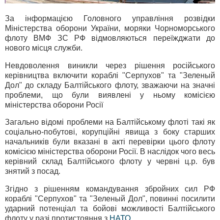
За інформацією Головного управління розвідки
Міністерства оборони України, моряки Чорноморського
флоту ВМФ ЗС РФ відмовляються переїжджати до
нового місця служби.
Невдоволення виникли через рішення російського
керівництва включити кораблі "Серпухов" та "Зеленый
Дол" до складу Балтійського флоту, зважаючи на значні
проблеми, що були виявлені у ньому комісією
міністерства оборони Росії
Загально відомі проблеми на Балтійському флоті такі як
соціально-побутові, корупційні явища з боку старших
начальників були вказані в акті перевірки цього флоту
комісією міністерства оборони Росії. В наслідок чого весь
керівний склад Балтійського флоту у червні ц.р. був
знятий з посад.
Згідно з рішенням командування збройних сил РФ
кораблі "Серпухов" та "Зеленый Дол", повинні посилити
ударний потенціал та бойові можливості Балтійського
флоту у разі протистояння з
НАТО
.