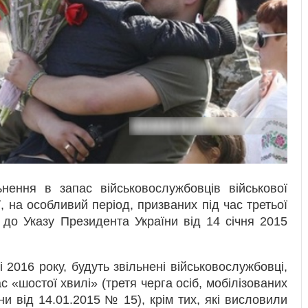
нення в запас військовослужбовців військової
ї, на особливий період, призваних під час третьої
о до Указу Президента України від 14 січня 2015
і 2016 року, будуть звільнені військовослужбовці,
ас «шостої хвилі» (третя черга осіб, мобілізованих
и від 14.01.2015 № 15), крім тих, які висловили