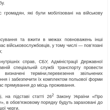
бу.
 громадян, які були мобілізовані на військову
нансування та вжити в межах повноважень інші
пас військовослужбовців, у тому числі — пов’язані
я;
внутрішніх справ, СБУ, Адміністрації Державної
авній спеціальній службі транспорту провести
 визначені терміни,перевезення звільнених
ння і забезпечити їх комплектом польової форми
час прямування до місць проживання.
2
, на підставі статті 26
Закону України «Про
бу», в обов'язковому порядку будуть зараховані до
ої черги.