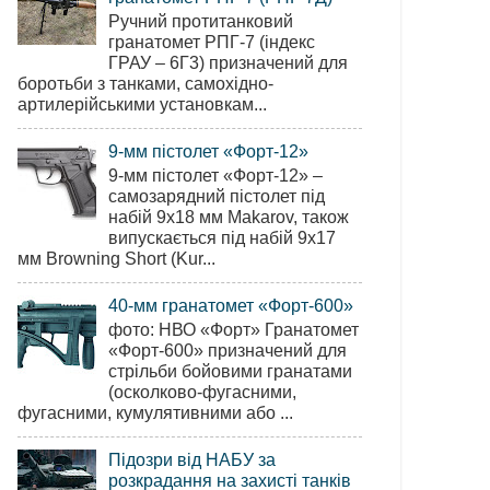
Ручний протитанковий
гранатомет РПГ-7 (індекс
ГРАУ – 6Г3) призначений для
боротьби з танками, самохідно-
артилерійськими установкам...
9-мм пістолет «Форт-12»
9-мм пістолет «Форт-12» –
самозарядний пістолет під
набій 9х18 мм Makarov, також
випускається під набій 9х17
мм Browning Short (Kur...
40-мм гранатомет «Форт-600»
фото: НВО «Форт» Гранатомет
«Форт-600» призначений для
стрільби бойовими гранатами
(осколково-фугасними,
фугасними, кумулятивними або ...
Підозри від НАБУ за
розкрадання на захисті танків