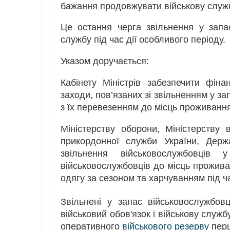
бажання продовжувати військову служ
Це остання черга звільнення у запас
службу під час дії особливого періоду.
Указом доручається:
Кабінету Міністрів забезпечити фі
заходи, пов’язаних зі звільненням у за
з їх перевезенням до місць проживанн
Міністерству оборони, Міністерству 
прикордонної служби України, Держ
звільнення військовослужбовців у
військовослужбовців до місць прожива
одягу за сезоном та харчуванням під 
Звільнені у запас військовослужбовці
військовий обов'язок і військову служ
оперативного
військового резерву
перш