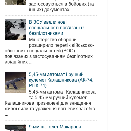
застосовуються в бойових (та
інших) документах:
В ЗСУ ввели нові
спеціальності пов'язані із
безпілотниками
Міністерство оборони
розширило перелік військово-
облікових спеціальностей (ВОС)
пов'язаних з застосуванням безпілотних
авіаційних ...
5,45-мм автомат і ручний
кулемет Калашникова (АК-74,
РПК-74)
5,45-мм автомат Калашникова
та 5,45-мм ручний кулемет
Калашникова призначені для знищення
живої сили та ураження вогневих засобів
...
9-мм пістолет Макарова