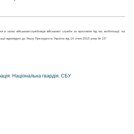
 в запас військовослужбовців військової служби за призовом під час мобілізації, на
зації відповідно до Указу Президента України від 14 січня 2015 року № 15"
зація
,
Національна гвардія
,
СБУ