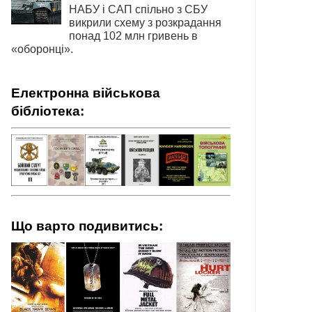
НАБУ і САП спільно з СБУ
викрили схему з розкрадання
понад 102 млн гривень в
«оборонці».
Електронна військова
бібліотека:
Що варто подивитись: