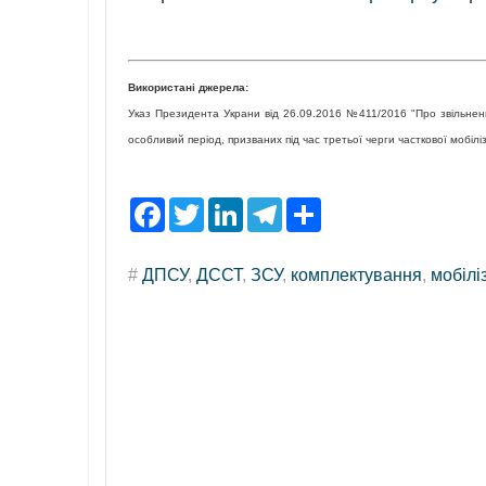
Використані джерела:
Указ Президента Украни від 26.09.2016 №411/2016 "Про звільнення
особливий період, призваних під час третьої черги часткової мобілі
F
T
L
T
S
a
w
i
e
h
c
i
n
l
a
e
t
k
e
r
#
ДПСУ
,
ДССТ
,
ЗСУ
,
комплектування
,
мобілі
b
t
e
g
e
o
e
d
r
o
r
I
a
k
n
m