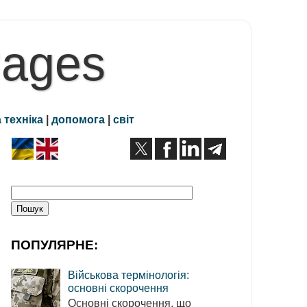
Pages
 техніка
|
допомога
|
світ
ПОПУЛЯРНЕ:
Військова термінологія:
основні скорочення
Основні скорочення, що