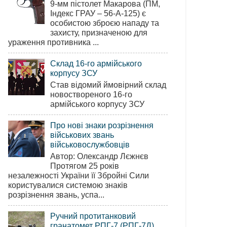
9-мм пістолет Макарова (ПМ,
Індекс ГРАУ – 56-А-125) є
особистою зброєю нападу та
захисту, призначеною для
ураження противника ...
Склад 16-го армійського
корпусу ЗСУ
Став відомий ймовірний склад
новоствореного 16-го
армійського корпусу ЗСУ
Про нові знаки розрізнення
військових звань
військовослужбовців
Автор: Олександр Лєжнєв
Протягом 25 років
незалежності України її Збройні Сили
користувалися системою знаків
розрізнення звань, успа...
Ручний протитанковий
гранатомет РПГ-7 (РПГ-7Д)