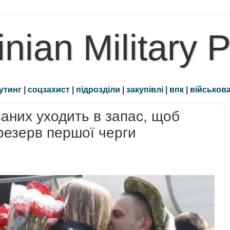
inian Military 
утинг
|
соцзахист
|
підрозділи
|
закупівлі
|
впк
|
військова
аних уходить в запас, щоб
резерв першої черги