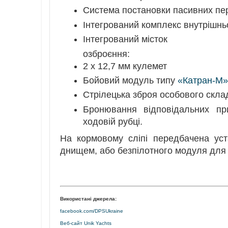
Система постановки пасивних п
Інтегрований комплекс внутрішньої
Інтегрований місток
озброєння:
2 х 12,7 мм кулемет
Бойовий модуль типу
«Катран-М»
Стрілецька зброя особового скла
Бронювання відповідальних пр
ходовій рубці.
На кормовому сліпі передбачена ус
днищем, або безпілотного модуля для 
Використані джерела:
facebook.com/DPSUkraine
Веб-сайт Unik Yachts