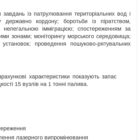
 завдань із патрулювання територіальних вод і
 державно кордону; боротьби із піратством,
 нелегальною імміграцією; спостереженням за
ими зонами; моніторингу морського середовища;
х установок; проведення пошуково-рятувальних
зрахункові характеристики показують запас
ості 15 вузлів на 1 тонні палива.
тереження
лення лазерного випромінювання