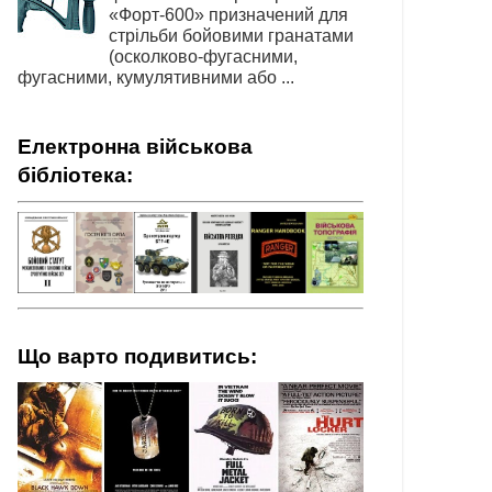
«Форт-600» призначений для
стрільби бойовими гранатами
(осколково-фугасними,
фугасними, кумулятивними або ...
Електронна військова
бібліотека:
Що варто подивитись: