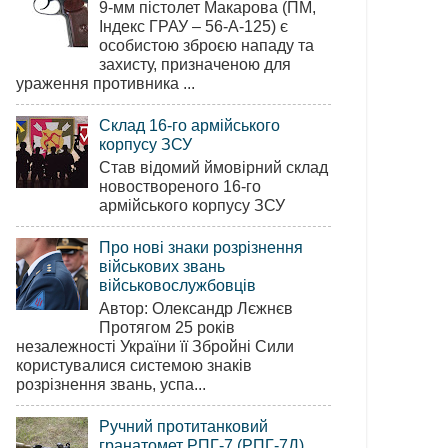
9-мм пістолет Макарова (ПМ,
Індекс ГРАУ – 56-А-125) є
особистою зброєю нападу та
захисту, призначеною для
ураження противника ...
Склад 16-го армійського
корпусу ЗСУ
Став відомий ймовірний склад
новоствореного 16-го
армійського корпусу ЗСУ
Про нові знаки розрізнення
військових звань
військовослужбовців
Автор: Олександр Лєжнєв
Протягом 25 років
незалежності України її Збройні Сили
користувалися системою знаків
розрізнення звань, успа...
Ручний протитанковий
гранатомет РПГ-7 (РПГ-7Д)