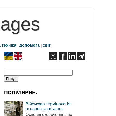
Pages
 техніка
|
допомога
|
світ
ПОПУЛЯРНЕ:
Військова термінологія:
основні скорочення
Основні скорочення, що