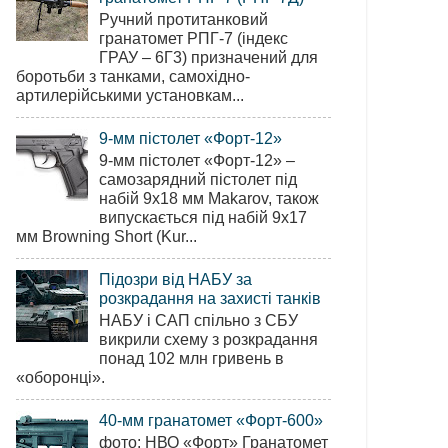
Ручний протитанковий
гранатомет РПГ-7 (індекс
ГРАУ – 6Г3) призначений для
боротьби з танками, самохідно-
артилерійськими установкам...
9-мм пістолет «Форт-12»
9-мм пістолет «Форт-12» –
самозарядний пістолет під
набій 9х18 мм Makarov, також
випускається під набій 9х17
мм Browning Short (Kur...
Підозри від НАБУ за
розкрадання на захисті танків
НАБУ і САП спільно з СБУ
викрили схему з розкрадання
понад 102 млн гривень в
«оборонці».
40-мм гранатомет «Форт-600»
фото: НВО «Форт» Гранатомет