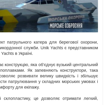
ект патрульного катера для берегової охорони,
икордонної служби. Unik Yachts є представником
Yachts в Україні.
є конструкцію, яка об’єднує вузький центральний
поплавками. Як запевняють конструктори, така
озволяє розвивати велику швидкість і збільшує
ести патрулювання у складних морських умовах і
мфорту для екіпажу.
і склопластику, це дозволяє отримати легкий,