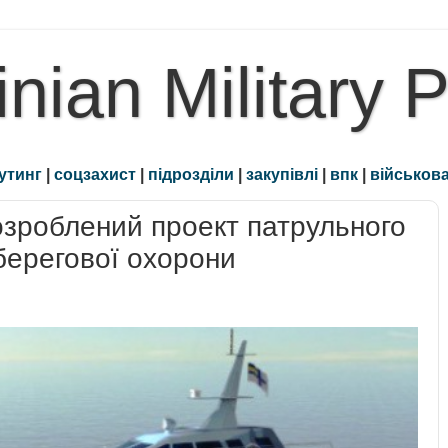
inian Military 
утинг
|
соцзахист
|
підрозділи
|
закупівлі
|
впк
|
військова
озроблений проект патрульного
берегової охорони