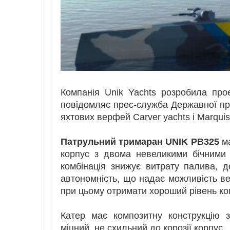
Компанія Unik Yachts розробила про
повідомляє прес-служба Державної пр
яхтових верфей Carver yachts і Marquis 
Патрульний тримаран UNIK PB325
ма
корпус з двома невеликими бічними 
комбінація знижує витрату палива, д
автономність, що надає можливість в
при цьому отримати хороший рівень ко
Катер має композитну конструкцію з
міцний, не схильний до корозії корпус.