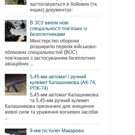
застосовуються в бойових (та
інших) документах:
В ЗСУ ввели нові
спеціальності пов'язані із
безпілотниками
Міністерство оборони
розширило перелік військово-
облікових спеціальностей (ВОС)
пов'язаних з застосуванням безпілотних
авіаційних ...
5,45-мм автомат і ручний
кулемет Калашникова (АК-74,
РПК-74)
5,45-мм автомат Калашникова
та 5,45-мм ручний кулемет
Калашникова призначені для знищення
живої сили та ураження вогневих засобів
...
9-мм пістолет Макарова