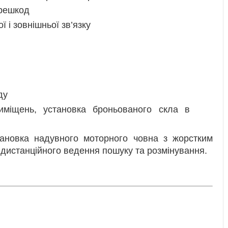
ерешкод
 і зовнішньої зв’язку
ду
иміщень, установка броньованого скла в
тановка надувного моторного човна з жорстким
дистанційного ведення пошуку та розмінування.