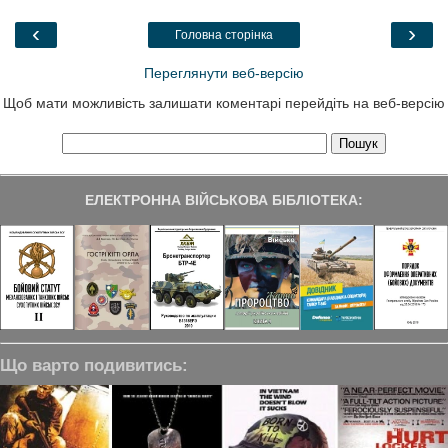
o
e
d
r
o
r
I
a
‹
›
Головна сторінка
k
n
m
Переглянути веб-версію
Щоб мати можливість залишати коментарі перейдіть на веб-версію
ЕЛЕКТРОННА ВІЙСЬКОВА БІБЛІОТЕКА:
Що варто подивитись: