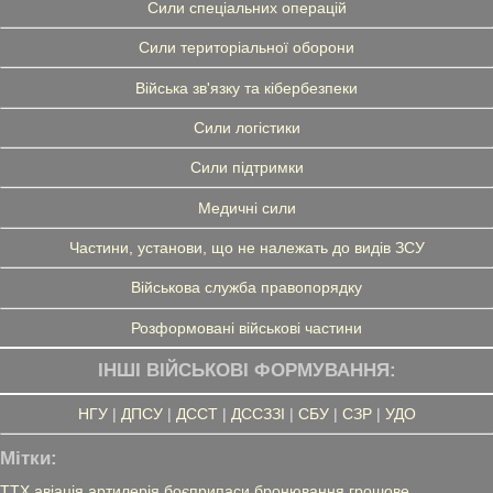
Сили спеціальних операцій
Сили територіальної оборони
Війська зв'язку та кібербезпеки
Сили логістики
Сили підтримки
Медичні сили
Частини, установи, що не належать до видів ЗСУ
Військова служба правопорядку
Розформовані військові частини
ІНШІ ВІЙСЬКОВІ ФОРМУВАННЯ:
НГУ
|
ДПСУ
|
ДССТ
|
ДССЗЗІ
|
СБУ
|
СЗР
|
УДО
Мітки:
ТТХ
авіація
артилерія
боєприпаси
бронювання
грошове