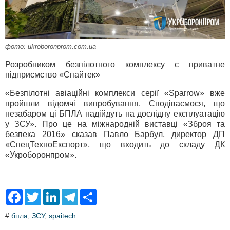
фото: ukroboronprom.com.ua
Розробником безпілотного комплексу є приватне
підприємство «Спайтек»
«Безпілотні авіаційні комплекси серії «Sparrow» вже
пройшли відомчі випробування. Сподіваємося, що
незабаром ці БПЛА надійдуть на дослідну експлуатацію
у ЗСУ». Про це на міжнародній виставці «Зброя та
безпека 2016» сказав Павло Барбул, директор ДП
«СпецТехноЕкспорт», що входить до складу ДК
«Укроборонпром».
F
T
L
T
S
a
w
i
e
h
c
i
n
l
a
#
бпла
,
ЗСУ
,
spaitech
e
t
k
e
r
b
t
e
g
e