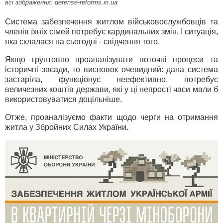
всі зображення: defense-reforms.in.ua
Система забезпечення житлом військовослужбовців та
членів їхніх сімей потребує кардинальних змін. І ситуація,
яка склалася на сьогодні - свідчення того.
Якщо грунтовно проаналізувати поточні процеси та
історичні засади, то висновок очевидний: дана система
застаріла, функціонує неефективно, потребує
величезних коштів держави, які у ці непрості часи мали б
використовуватися доцільніше.
Отже, проаналізуємо факти щодо черги на отримання
житла у Збройних Силах України.