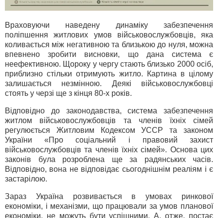
Враховуючи наведену динаміку забезпечення
поліпшення житлових умов військовослужбовців, яка
коливається між негативною та близькою до нуля, можна
впевнено зробити висновки, що дана система є
неефективною. Щороку у чергу стають близько 2000 осіб,
приблизно стільки отримують житло. Картина в цілому
залишається незмінною. Деякі військовослужбовці
стоять у черзі ще з кінця 80-х років.
Відповідно до законодавства, система забезпечення
житлом військовослужбовців та членів їхніх сімей
регулюється Житловим Кодексом УССР та законом
України «Про соціальний і правовий захист
військовослужбовців та членів їхніх сімей». Основа цих
законів була розроблена ще за радянських часів.
Відповідно, вона не відповідає сьогоднішнім реаліям і є
застарілою.
Зараз Україна розвивається в умовах ринкової
економіки, і механізми, що працювали за умов планової
економіки, не можуть бути успішними. А, отже, постає