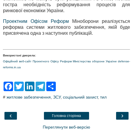
гостра необхідність реформування процесів для
ринкової економіки України.
Проектним Офісом Реформ
Міноборони реалізується
реформа системи житлового забезпечення, якій буде
присвячена одна з наступних публікацій.
Використані джерела:
Офіційний веб-сайт Проектного Офісу Реформ Міністерства оборони України defense-
reforms.in.ua
F
T
L
T
S
a
w
i
e
h
c
i
n
l
a
#
житлове забезпечення
,
ЗСУ
,
соціальний захист
,
тил
e
t
k
e
r
b
t
e
g
e
o
e
d
r
o
r
I
a
‹
›
Головна сторінка
k
n
m
Переглянути веб-версію