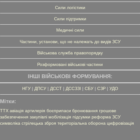
Сили логістики
Сили підтримки
Медичні сили
Частини, установи, що не належать до видів ЗСУ
Військова служба правопорядку
Розформовані військові частини
ІНШІ ВІЙСЬКОВІ ФОРМУВАННЯ:
НГУ
|
ДПСУ
|
ДССТ
|
ДССЗЗІ
|
СБУ
|
СЗР
|
УДО
Мітки:
ТТХ
авіація
артилерія
боєприпаси
бронювання
грошове
забезпечення
закупівлі
мобілізація
підсумки
реформа ЗСУ
символіка
стрілецька зброя
територіальна оборона
цифровізація