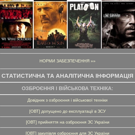
НОРМИ ЗАБЕЗПЕЧЕННЯ »»
СТАТИСТИЧНА ТА АНАЛІТИЧНА ІНФОРМАЦІЯ
ОЗБРОЄННЯ І ВІЙСЬКОВА ТЕХНІКА:
Довідник з озброєння і військової техніки
[ОВТ] допущено до експлуатації в ЗСУ
[ОВТ] прийняття на озброєння ЗС України
[ОВТ] закупівля озброєння для ЗС України