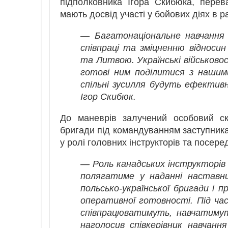
підполковника Ігора Скибюка, перева
мають досвід участі у бойових діях в р
— Багатонаціональне навчання 
співпраці та зміцненню відносин
та Литвою. Українські військовос
готові ним поділитися з нашим
спільні зусилля будуть ефектив
Ігор Скибюк.
До маневрів залучений особовий скл
бригади під командуванням заступни
у ролі головних інструкторів та посер
— Роль канадських інструкторів 
полягатиме у наданні наставни
польсько-української бригади і п
оперативної готовності. Під час 
співпрацюватимуть, навчатимут
наголосив співкерівник навчанн