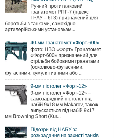
Ручний протитанковий
гранатомет РПГ-7 (індекс
ГРАУ – 6Г3) призначений для
боротьби з танками, самохідно-
артилерійськими установкам...
40-мм гранатомет «Форт-600»
фото: НВО «Форт» Гранатомет
«Форт-600» призначений для
стрільби бойовими гранатами
(осколково-фугасними,
фугасними, кумулятивними або ...
9-мм пістолет «Форт-12»
9-мм пістолет «Форт-12» –
самозарядний пістолет під
набій 9х18 мм Makarov, також
випускається під набій 9х17
мм Browning Short (Kur...
Підозри від НАБУ за
розкрадання на захисті танків