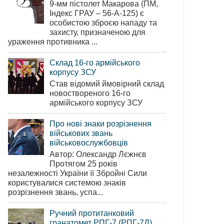
9-мм пістолет Макарова (ПМ,
Індекс ГРАУ – 56-А-125) є
особистою зброєю нападу та
захисту, призначеною для
ураження противника ...
Склад 16-го армійського
корпусу ЗСУ
Став відомий ймовірний склад
новоствореного 16-го
армійського корпусу ЗСУ
Про нові знаки розрізнення
військових звань
військовослужбовців
Автор: Олександр Лєжнєв
Протягом 25 років
незалежності України її Збройні Сили
користувалися системою знаків
розрізнення звань, успа...
Ручний протитанковий
гранатомет РПГ-7 (РПГ-7Д)