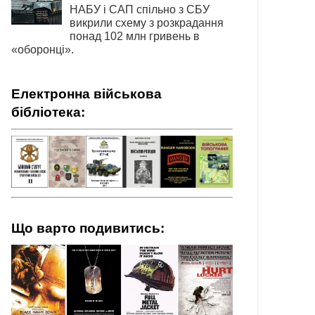
НАБУ і САП спільно з СБУ
викрили схему з розкрадання
понад 102 млн гривень в
«оборонці».
Електронна військова
бібліотека:
Що варто подивитись: