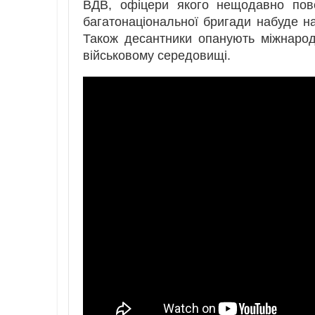
ВДВ, офіцери якого нещодавно пов
багатонаціональної бригади набуде на
Також десантники опанують міжнарод
військовому середовищі.