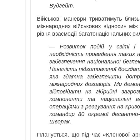
Вудгейт.
Військові маневри триватимуть близ
міжнародних військових відносин між
рівня взаємодії багатонаціональних си
— Розвиток подій у світі і С
необхідність проведення таких н
забезпечення національної безпе
Наявність підготовленої боєздатн
яка здатна забезпечити дотр
міжнародних договорів. Ми демо
відповідати на гібридні загро
компоненти та національні е
операціями з реагування на кризо
командир 80 окремої десантно
Шворак.
Планується, що під час «Кленової ар