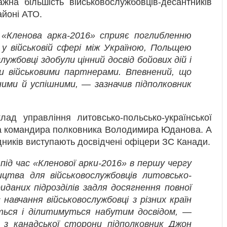
жна більшість військовослужбовців-десантників
айоні АТО.
«Кленова арка-2016» сприяє поглибленню
 у військовій сфері між Україною, Польщею
лужбовці здобули цінний досвід бойових дій і
и військовими партнерами. Впевнений, що
ними й успішними, — зазначив підполковник
ад управління литовсько-польсько-української
ка командира полковника Володимира Юданова. А
едників виступають досвідчені офіцери ЗС Канади.
під час «Кленової арки-2016» в першу чергу
цтва для військовослужбовців литовсько-
риданих підрозділів задля досягнення повної
навчання військовослужбовці з різних країн
ься і ділитимуться набутим досвідом, —
я з канадської сторони підполковник Джон