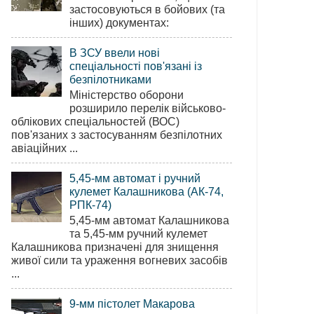
застосовуються в бойових (та
інших) документах:
В ЗСУ ввели нові
спеціальності пов'язані із
безпілотниками
Міністерство оборони
розширило перелік військово-
облікових спеціальностей (ВОС)
пов'язаних з застосуванням безпілотних
авіаційних ...
5,45-мм автомат і ручний
кулемет Калашникова (АК-74,
РПК-74)
5,45-мм автомат Калашникова
та 5,45-мм ручний кулемет
Калашникова призначені для знищення
живої сили та ураження вогневих засобів
...
9-мм пістолет Макарова