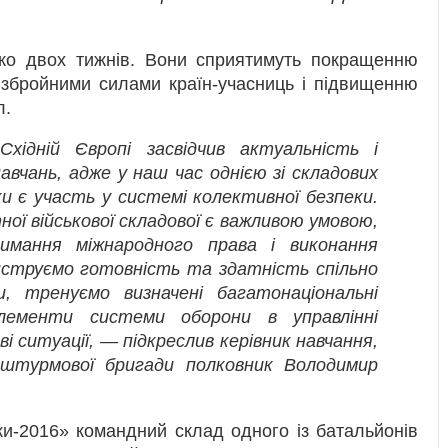
ько двох тижнів. Вони сприятимуть покращенню
 збройними силами країн-учасниць і підвищенню
л.
хідній Європі засвідчив актуальність і
авчань, адже у наш час однією зі складових
ки є участь у системі колективної безпеки.
ої військової складової є важливою умовою,
имання міжнародного права і виконання
нструємо готовність та здатність спільно
зи, тренуємо визначені багатонаціональні
лементи системи оборони в управлінні
ві ситуації, — підкреслив керівник навчання,
-штурмової бригади полковник Володимир
ки-2016» командний склад одного із батальйонів