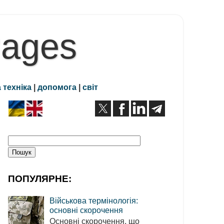
Pages
 техніка
|
допомога
|
світ
ПОПУЛЯРНЕ:
Військова термінологія:
основні скорочення
Основні скорочення, що