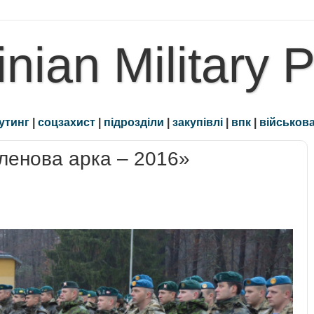
inian Military 
утинг
|
соцзахист
|
підрозділи
|
закупівлі
|
впк
|
військова
ленова арка – 2016»