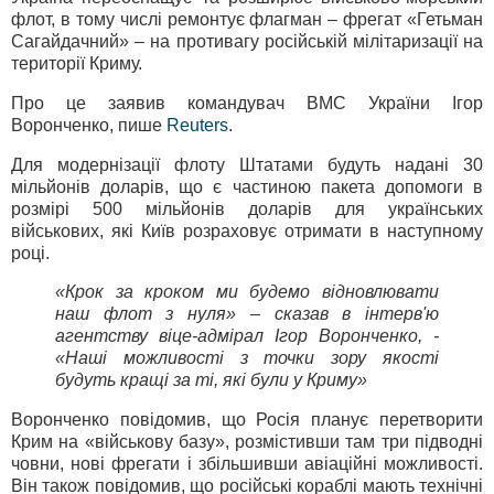
флот, в тому числі ремонтує флагман – фрегат «Гетьман
Сагайдачний» – на противагу російській мілітаризації на
території Криму.
Про це заявив командувач ВМС України Ігор
Воронченко, пише
Reuters
.
Для модернізації флоту Штатами будуть надані 30
мільйонів доларів, що є частиною пакета допомоги в
розмірі 500 мільйонів доларів для українських
військових, які Київ розраховує отримати в наступному
році.
«Крок за кроком ми будемо відновлювати
наш флот з нуля» – сказав в інтерв'ю
агентству віце-адмірал Ігор Воронченко, -
«Наші можливості з точки зору якості
будуть кращі за ті, які були у Криму»
Воронченко повідомив, що Росія планує перетворити
Крим на «військову базу», розмістивши там три підводні
човни, нові фрегати і збільшивши авіаційні можливості.
Він також повідомив, що російські кораблі мають технічні