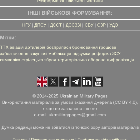
Розформовані військові частини
ІНШІ ВІЙСЬКОВІ ФОРМУВАННЯ:
НГУ
|
ДПСУ
|
ДССТ
|
ДССЗЗІ
|
СБУ
|
СЗР
|
УДО
Мітки:
ТТХ
авіація
артилерія
боєприпаси
бронювання
грошове
забезпечення
закупівлі
мобілізація
підсумки
реформа ЗСУ
символіка
стрілецька зброя
територіальна оборона
цифровізація
© 2014-2025 Ukrainian Military Pages
Використання матеріалів за умови вказання джерела (CC BY 4.0),
якщо не зазначено іншого
e-mail: ukrmilitarypages@gmail.com
Думка редакції може не збігатися із точкою зору авторів матеріалів
Про нас
|
Правила користування
|
Політика конфіденційності