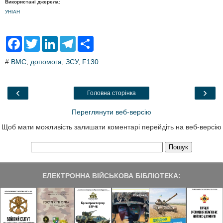
Використані джерела:
УНІАН
F
T
L
T
S
a
w
i
e
h
c
i
n
l
a
#
ВМС
,
допомога
,
ЗСУ
,
F130
e
t
k
e
r
b
t
e
g
e
o
e
d
r
o
r
I
a
‹
›
Головна сторінка
k
n
m
Переглянути веб-версію
Щоб мати можливість залишати коментарі перейдіть на веб-версію
ЕЛЕКТРОННА ВІЙСЬКОВА БІБЛІОТЕКА: