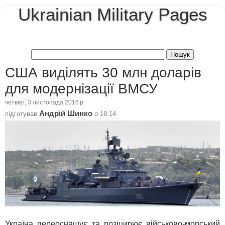
Ukrainian Military Pages
США виділять 30 млн доларів
для модернізації ВМСУ
четвер, 3 листопада 2016 р.
Андрій Шинко
підготував
о
18:14
Україна переоснащує та розширює військово-морський