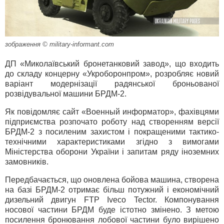
зображення © military-informant.com
ДП «Миколаївський бронетанковий завод», що входить
до складу концерну «Укроборонпром», розробляє новий
варіант модернізації радянської броньованої
розвідувальної машини БРДМ-2.
Як повідомляє сайт «Военный информатор», фахівцями
підприємства розпочато роботу над створенням версії
БРДМ-2 з посиленим захистом і покращеними тактико-
технічними характеристиками згідно з вимогами
Міністерства оборони України і запитам ряду іноземних
замовників.
Передбачається, що оновлена бойова машина, створена
на базі БРДМ-2 отримає більш потужний і економічний
дизельний двигун FTP Iveco Tector. Компонування
носової частини БРДМ буде істотно змінено. З метою
посилення бронювання лобової частини було вирішено