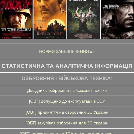
НОРМИ ЗАБЕЗПЕЧЕННЯ »»
СТАТИСТИЧНА ТА АНАЛІТИЧНА ІНФОРМАЦІЯ
ОЗБРОЄННЯ І ВІЙСЬКОВА ТЕХНІКА:
Довідник з озброєння і військової техніки
[ОВТ] допущено до експлуатації в ЗСУ
[ОВТ] прийняття на озброєння ЗС України
[ОВТ] закупівля озброєння для ЗС України
[ОВТ] надходження до ЗСУ та інших формувань