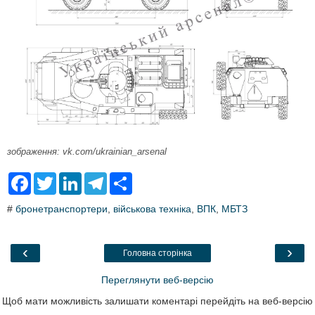
зображення: vk.com/ukrainian_arsenal
F
T
L
T
S
a
w
i
e
h
c
i
n
l
a
#
бронетранспортери
,
військова техніка
,
ВПК
,
МБТЗ
e
t
k
e
r
b
t
e
g
e
o
e
d
r
o
r
I
a
‹
›
Головна сторінка
k
n
m
Переглянути веб-версію
Щоб мати можливість залишати коментарі перейдіть на веб-версію