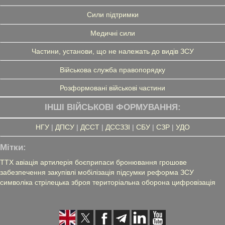
Сили підтримки
Медичні сили
Частини, установи, що не належать до видів ЗСУ
Військова служба правопорядку
Розформовані військові частини
ІНШІ ВІЙСЬКОВІ ФОРМУВАННЯ:
НГУ
|
ДПСУ
|
ДССТ
|
ДССЗЗІ
|
СБУ
|
СЗР
|
УДО
Мітки:
ТТХ
авіація
артилерія
боєприпаси
бронювання
грошове
забезпечення
закупівлі
мобілізація
підсумки
реформа ЗСУ
символіка
стрілецька зброя
територіальна оборона
цифровізація