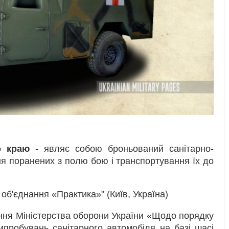
о краю
- являє собою броньований санітарно-
я поранених з полю бою і транспортування їх до
б'єднання «Практика»" (Київ, Україна)
ння Міністерства оборони України «Щодо порядку
пробувань санітарного автомобіля на базі шасі