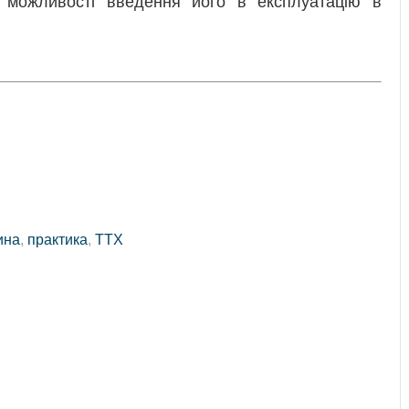
ожливості введення його в експлуатацію в
ина
,
практика
,
ТТХ