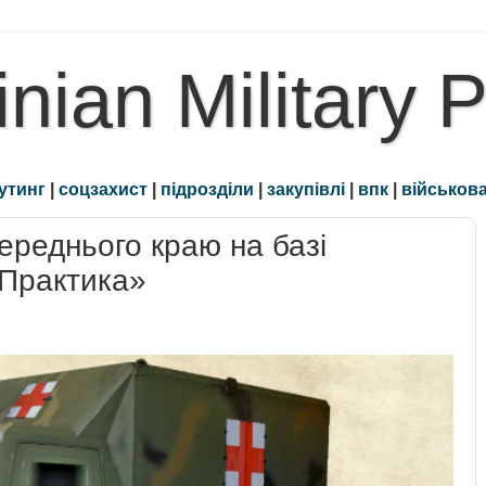
inian Military 
утинг
|
соцзахист
|
підрозділи
|
закупівлі
|
впк
|
військова
ереднього краю на базі
Практика»