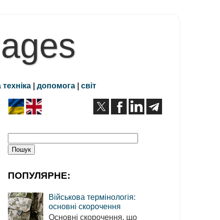
Pages
 техніка
|
допомога
|
світ
ПОПУЛЯРНЕ:
Військова термінологія:
основні скорочення
Основні скорочення, що