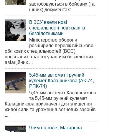
застосовуються в бойових (та
інших) документах:
В ЗСУ ввели нові
спеціальності пов'язані із
безпілотниками
Міністерство оборони
розширило перелік військово-
облікових спеціальностей (ВОС)
пов'язаних з застосуванням безпілотних
авіаційних ...
5,45-мм автомат і ручний
кулемет Калашникова (АК-74,
РПК-74)
5,45-мм автомат Калашникова
та 5,45-мм ручний кулемет
Калашникова призначені для знищення
живої сили та ураження вогневих засобів
...
9-мм пістолет Макарова