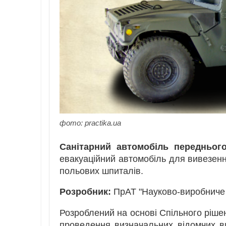
фото: practika.ua
Санітарний автомобіль передньог
евакуаційний автомобіль для вивезенн
польових шпиталів.
Розробник:
ПрАТ "Науково-виробниче о
Розроблений на основі Спільного ріше
проведення визначальних відомчих ви