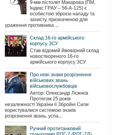
9-мм пістолет Макарова (ПМ,
Індекс ГРАУ – 56-А-125) є
особистою зброєю нападу та
захисту, призначеною для
ураження противника ...
Склад 16-го армійського
корпусу ЗСУ
Став відомий ймовірний склад
новоствореного 16-го
армійського корпусу ЗСУ
Про нові знаки розрізнення
військових звань
військовослужбовців
Автор: Олександр Лєжнєв
Протягом 25 років
незалежності України її Збройні Сили
користувалися системою знаків
розрізнення звань, успа...
Ручний протитанковий
гранатомет РПГ-7 (РПГ-7Д)