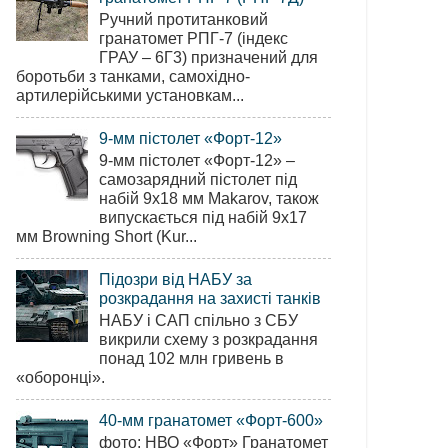
Ручний протитанковий
гранатомет РПГ-7 (індекс
ГРАУ – 6Г3) призначений для
боротьби з танками, самохідно-
артилерійськими установкам...
9-мм пістолет «Форт-12»
9-мм пістолет «Форт-12» –
самозарядний пістолет під
набій 9х18 мм Makarov, також
випускається під набій 9х17
мм Browning Short (Kur...
Підозри від НАБУ за
розкрадання на захисті танків
НАБУ і САП спільно з СБУ
викрили схему з розкрадання
понад 102 млн гривень в
«оборонці».
40-мм гранатомет «Форт-600»
фото: НВО «Форт» Гранатомет