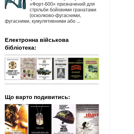
«Форт-600» призначений для
стрільби бойовими гранатами
(осколково-фугасними,
фугасними, кумулятивними або ...
Електронна військова
бібліотека:
Що варто подивитись: