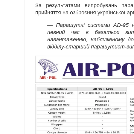
За результатами випробувань пара
прийняття на озброєння української арм
— Парашутні системи AD-95 но
певний час в багатьох випа
навантаженню, наближеному до
відділу-старший парашутист-вип