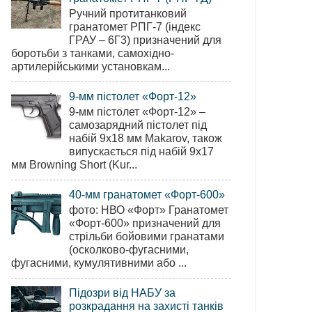
Ручний протитанковий
гранатомет РПГ-7 (індекс
ГРАУ – 6Г3) призначений для
боротьби з танками, самохідно-
артилерійськими установкам...
9-мм пістолет «Форт-12»
9-мм пістолет «Форт-12» –
самозарядний пістолет під
набій 9х18 мм Makarov, також
випускається під набій 9х17
мм Browning Short (Kur...
40-мм гранатомет «Форт-600»
фото: НВО «Форт» Гранатомет
«Форт-600» призначений для
стрільби бойовими гранатами
(осколково-фугасними,
фугасними, кумулятивними або ...
Підозри від НАБУ за
розкрадання на захисті танків