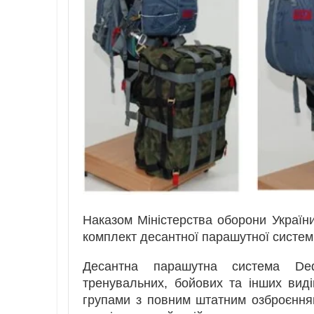
Наказом Міністерства оборони Україн
комплект десантної парашутної систем
Десантна парашутна система Ded
тренувальних, бойових та інших вид
групами з повним штатним озброєнням