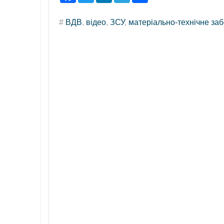
c
i
n
l
a
e
t
k
e
r
#
ВДВ
,
відео
,
ЗСУ
,
матеріально-технічне за
b
t
e
g
e
o
e
d
r
o
r
I
a
k
n
m