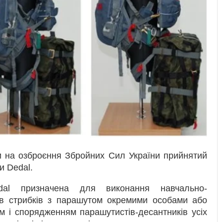
и на озброєння Збройних Сил України прийнятий
и Dedal.
al призначена для виконання навчально-
ів стрибків з парашутом окремими особами або
 і спорядженням парашутистів-десантників усіх