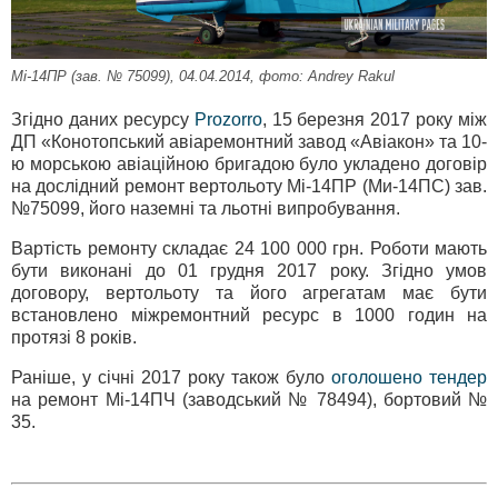
Мі-14ПР (зав. № 75099), 04.04.2014, фото: Andrey Rakul
Згідно даних ресурсу
Prozorro
, 15 березня 2017 року між
ДП «Конотопський авіаремонтний завод «Авіакон» та 10-
ю морською авіаційною бригадою було укладено договір
на дослідний ремонт вертольоту Мі-14ПР (Ми-14ПС) зав.
№75099, його наземні та льотні випробування.
Вартість ремонту складає 24 100 000 грн. Роботи мають
бути виконані до 01 грудня 2017 року. Згідно умов
договору, вертольоту та його агрегатам має бути
встановлено міжремонтний ресурс в 1000 годин на
протязі 8 років.
Раніше, у січні 2017 року також було
оголошено тендер
на ремонт Мі-14ПЧ (заводський № 78494), бортовий №
35.