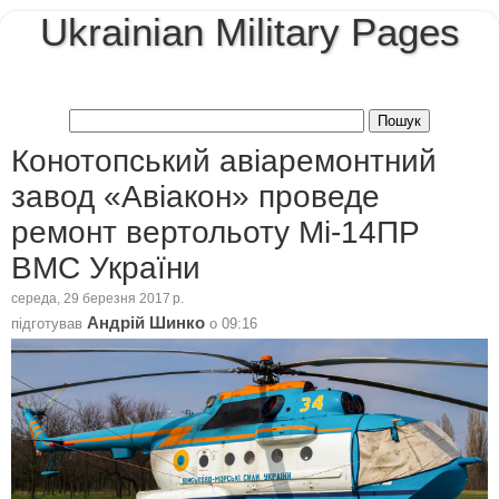
Ukrainian Military Pages
Конотопський авіаремонтний
завод «Авіакон» проведе
ремонт вертольоту Мі-14ПР
ВМС України
середа, 29 березня 2017 р.
Андрій Шинко
підготував
о
09:16