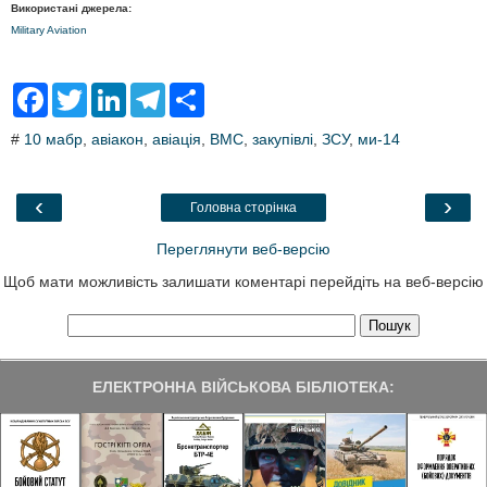
Використані джерела:
Military Aviation
F
T
L
T
S
a
w
i
e
h
c
i
n
l
a
#
10 мабр
,
авіакон
,
авіація
,
ВМС
,
закупівлі
,
ЗСУ
,
ми-14
e
t
k
e
r
b
t
e
g
e
o
e
d
r
o
r
I
a
‹
›
Головна сторінка
k
n
m
Переглянути веб-версію
Щоб мати можливість залишати коментарі перейдіть на веб-версію
ЕЛЕКТРОННА ВІЙСЬКОВА БІБЛІОТЕКА: