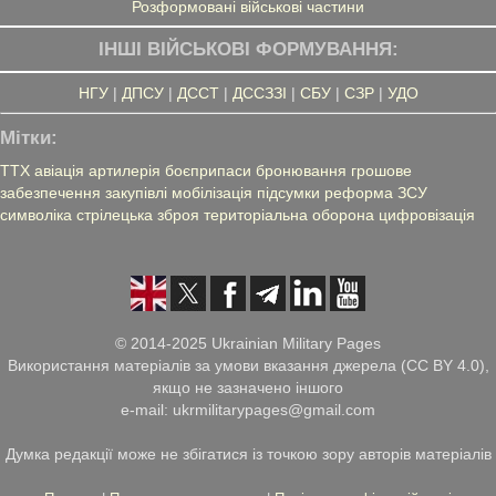
Розформовані військові частини
ІНШІ ВІЙСЬКОВІ ФОРМУВАННЯ:
НГУ
|
ДПСУ
|
ДССТ
|
ДССЗЗІ
|
СБУ
|
СЗР
|
УДО
Мітки:
ТТХ
авіація
артилерія
боєприпаси
бронювання
грошове
забезпечення
закупівлі
мобілізація
підсумки
реформа ЗСУ
символіка
стрілецька зброя
територіальна оборона
цифровізація
© 2014-2025 Ukrainian Military Pages
Використання матеріалів за умови вказання джерела (CC BY 4.0),
якщо не зазначено іншого
e-mail: ukrmilitarypages@gmail.com
Думка редакції може не збігатися із точкою зору авторів матеріалів