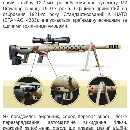
набій калібру 12,7-мм, розроблений для кулемету M2
Browning в кінці 1910-х років. Офіційно прийнятий на
озброєння 1921-го року. Стандартизований в НАТО
(STANAG 4383), випускається країнами-учасницями за
єдиними технічними умовами.
Як повідомляє виробник, серед переваг зброї - легке
перезаряджання, автоматичне викидання гільзи,
курковий запобіжник, ствол, що плаває, малий відбій,