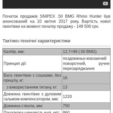
Початок продажів SNIPEX .50 BMG Rhino Hunter був
анонсований на 10 квітня 2017 року. Вартість нової
гвинтівки на момент початку продажу - 149 500 грн.
Тактико-технічні характеристики
Калібр, мм:
12,7×99 (.50 BMG)
поздовжньо-ковзаючий
Принцип дії:
поворотний, ручне
перезаряджання
Вага гвинтівки з сошками, без
16
прицілу, кг:
з використанням титану, кг:
13
Довжина гвинтівки з дуловим
1220
гальмом-компенсатором, мм:
Довжина ствола, мм:
750
Початкова швидкість кулі, м/с:
860