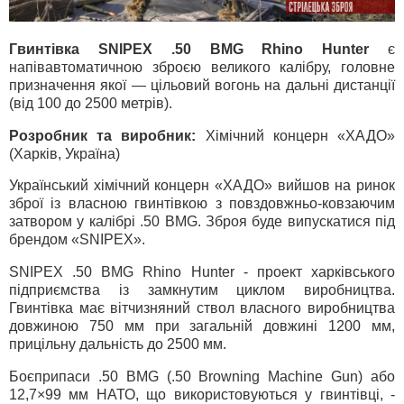
Гвинтівка SNIPEX .50 BMG Rhino Hunter
є
напівавтоматичною зброєю великого калібру, головне
призначення якої — цільовий вогонь на дальні дистанції
(від 100 до 2500 метрів).
Розробник та виробник:
Хімічний концерн «ХАДО»
(Харків, Україна)
Український хімічний концерн «ХАДО» вийшов на ринок
зброї із власною гвинтівкою з повздовжньо-ковзаючим
затвором у калібрі .50 BMG. Зброя буде випускатися під
брендом «SNIPEX».
SNIPEX .50 BMG Rhino Hunter - проект харківського
підприємства із замкнутим циклом виробництва.
Гвинтівка має вітчизняний ствол власного виробництва
довжиною 750 мм при загальній довжині 1200 мм,
прицільну дальність до 2500 мм.
Боєприпаси .50 BMG (.50 Browning Machine Gun) або
12,7×99 мм НАТО, що використовуються у гвинтівці, -