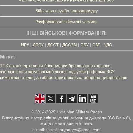
Військова служба правопорядку
Розформовані військові частини
ІНШІ ВІЙСЬКОВІ ФОРМУВАННЯ:
НГУ
|
ДПСУ
|
ДССТ
|
ДССЗЗІ
|
СБУ
|
СЗР
|
УДО
Мітки:
ТТХ
авіація
артилерія
боєприпаси
бронювання
грошове
забезпечення
закупівлі
мобілізація
підсумки
реформа ЗСУ
символіка
стрілецька зброя
територіальна оборона
цифровізація
© 2014-2025 Ukrainian Military Pages
Використання матеріалів за умови вказання джерела (CC BY 4.0),
якщо не зазначено іншого
e-mail: ukrmilitarypages@gmail.com