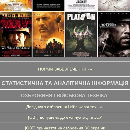
НОРМИ ЗАБЕЗПЕЧЕННЯ »»
СТАТИСТИЧНА ТА АНАЛІТИЧНА ІНФОРМАЦІЯ
ОЗБРОЄННЯ І ВІЙСЬКОВА ТЕХНІКА:
Довідник з озброєння і військової техніки
[ОВТ] допущено до експлуатації в ЗСУ
[ОВТ] прийняття на озброєння ЗС України