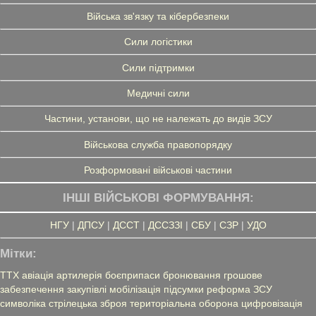
Війська зв'язку та кібербезпеки
Сили логістики
Сили підтримки
Медичні сили
Частини, установи, що не належать до видів ЗСУ
Військова служба правопорядку
Розформовані військові частини
ІНШІ ВІЙСЬКОВІ ФОРМУВАННЯ:
НГУ
|
ДПСУ
|
ДССТ
|
ДССЗЗІ
|
СБУ
|
СЗР
|
УДО
Мітки:
ТТХ
авіація
артилерія
боєприпаси
бронювання
грошове
забезпечення
закупівлі
мобілізація
підсумки
реформа ЗСУ
символіка
стрілецька зброя
територіальна оборона
цифровізація