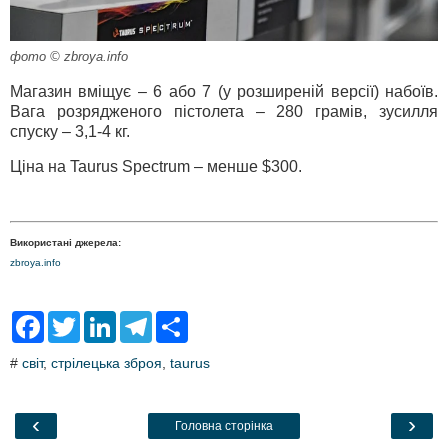
фото © zbroya.info
Магазин вміщує – 6 або 7 (у розширеній версії) набоїв.
Вага розрядженого пістолета – 280 грамів, зусилля
спуску – 3,1-4 кг.
Ціна на Taurus Spectrum – менше $300.
Використані джерела:
zbroya.info
F
T
L
T
S
a
w
i
e
h
c
i
n
l
a
#
світ
,
стрілецька зброя
,
taurus
e
t
k
e
r
b
t
e
g
e
o
e
d
r
o
r
I
a
‹
›
Головна сторінка
k
n
m