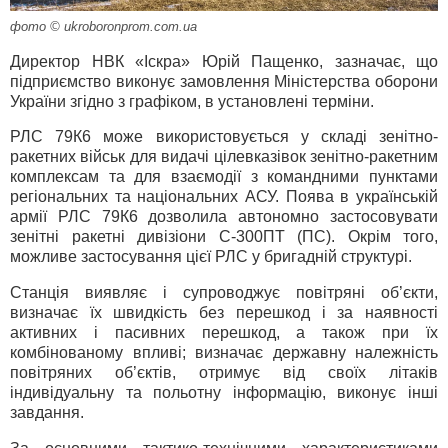
фото © ukroboronprom.com.ua
Директор НВК «Іскра» Юрій Пащенко, зазначає, що
підприємство виконує замовлення Міністерства оборони
України згідно з графіком, в установлені терміни.
РЛС 79К6 може використовується у складі зенітно-
ракетних військ для видачі цілевказівок зенітно-ракетним
комплексам та для взаємодії з командними пунктами
регіональних та національних АСУ. Поява в українській
армії РЛС 79К6 дозволила автономно застосовувати
зенітні ракетні дивізіони С-300ПТ (ПС). Окрім того,
можливе застосування цієї РЛС у бригадній структурі.
Станція виявляє і супроводжує повітряні об’єкти,
визначає їх швидкість без перешкод і за наявності
активних і пасивних перешкод, а також при їх
комбінованому впливі; визначає державну належність
повітряних об’єктів, отримує від своїх літаків
індивідуальну та польотну інформацію, виконує інші
завдання.