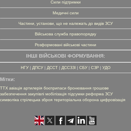
Сили підтримки
Медичні сили
Частини, установи, що не належать до видів ЗСУ
Військова служба правопорядку
Розформовані військові частини
ІНШІ ВІЙСЬКОВІ ФОРМУВАННЯ:
НГУ
|
ДПСУ
|
ДССТ
|
ДССЗЗІ
|
СБУ
|
СЗР
|
УДО
Мітки:
ТТХ
авіація
артилерія
боєприпаси
бронювання
грошове
забезпечення
закупівлі
мобілізація
підсумки
реформа ЗСУ
символіка
стрілецька зброя
територіальна оборона
цифровізація