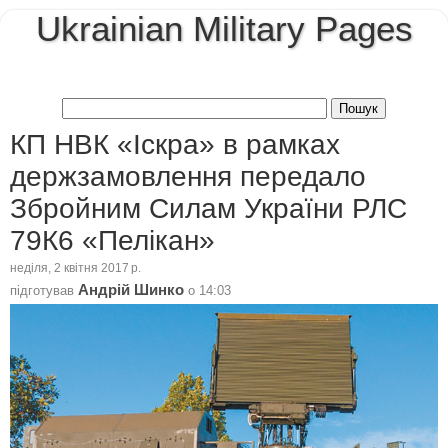
Ukrainian Military Pages
КП НВК «Іскра» в рамках
держзамовлення передало
Збройним Силам України РЛС
79К6 «Пелікан»
неділя, 2 квітня 2017 р.
Андрій Шинко
підготував
о
14:03