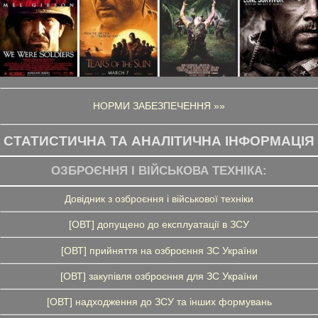
НОРМИ ЗАБЕЗПЕЧЕННЯ »»
СТАТИСТИЧНА ТА АНАЛІТИЧНА ІНФОРМАЦІЯ
ОЗБРОЄННЯ І ВІЙСЬКОВА ТЕХНІКА:
Довідник з озброєння і військової техніки
[ОВТ] допущено до експлуатації в ЗСУ
[ОВТ] прийняття на озброєння ЗС України
[ОВТ] закупівля озброєння для ЗС України
[ОВТ] надходження до ЗСУ та інших формувань