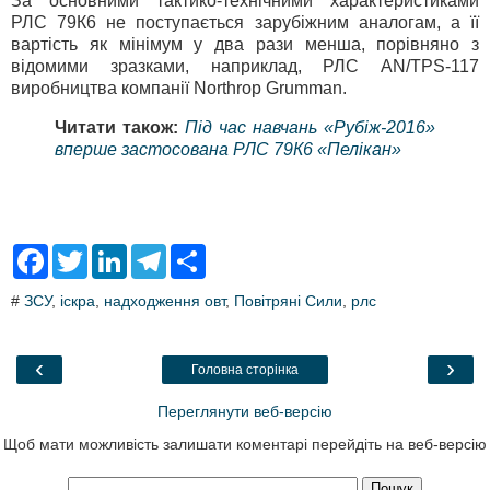
За основними тактико-технічними характеристиками
РЛС 79К6 не поступається зарубіжним аналогам, а її
вартість як мінімум у два рази менша, порівняно з
відомими зразками, наприклад, РЛС АN/ТРS-117
виробництва компанії Northrop Grumman.
Читати також:
Під час навчань «Рубіж-2016»
вперше застосована РЛС 79К6 «Пелікан»
F
T
L
T
S
a
w
i
e
h
c
i
n
l
a
#
ЗСУ
,
іскра
,
надходження овт
,
Повітряні Сили
,
рлс
e
t
k
e
r
b
t
e
g
e
o
e
d
r
o
r
I
a
‹
›
Головна сторінка
k
n
m
Переглянути веб-версію
Щоб мати можливість залишати коментарі перейдіть на веб-версію