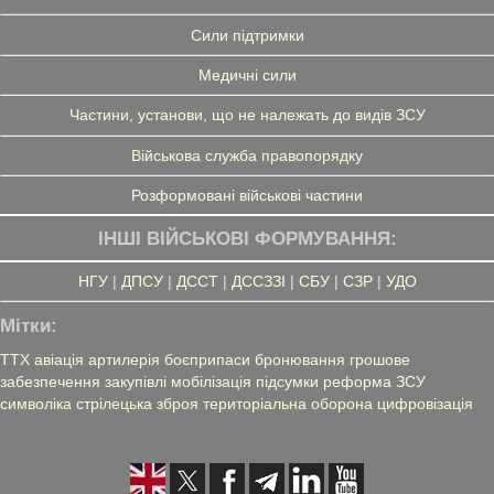
Сили підтримки
Медичні сили
Частини, установи, що не належать до видів ЗСУ
Військова служба правопорядку
Розформовані військові частини
ІНШІ ВІЙСЬКОВІ ФОРМУВАННЯ:
НГУ
|
ДПСУ
|
ДССТ
|
ДССЗЗІ
|
СБУ
|
СЗР
|
УДО
Мітки:
ТТХ
авіація
артилерія
боєприпаси
бронювання
грошове
забезпечення
закупівлі
мобілізація
підсумки
реформа ЗСУ
символіка
стрілецька зброя
територіальна оборона
цифровізація