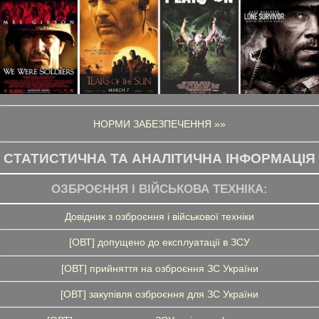
НОРМИ ЗАБЕЗПЕЧЕННЯ »»
СТАТИСТИЧНА ТА АНАЛІТИЧНА ІНФОРМАЦІЯ
ОЗБРОЄННЯ І ВІЙСЬКОВА ТЕХНІКА:
Довідник з озброєння і військової техніки
[ОВТ] допущено до експлуатації в ЗСУ
[ОВТ] прийняття на озброєння ЗС України
[ОВТ] закупівля озброєння для ЗС України