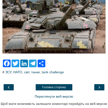
F
T
L
T
S
a
w
i
e
h
c
i
n
l
a
#
ЗСУ
,
НАТО
,
світ
,
танки
,
tank challenge
e
t
k
e
r
b
t
e
g
e
o
e
d
r
o
r
I
a
‹
›
Головна сторінка
k
n
m
Переглянути веб-версію
Щоб мати можливість залишати коментарі перейдіть на веб-версію