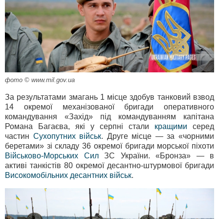
фото © www.mil.gov.ua
За результатами змагань 1 місце здобув танковий взвод
14 окремої механізованої бригади оперативного
командування «Захід» під командуванням капітана
Романа Багаєва, які у серпні стали
кращими
серед
частин
Сухопутних військ
. Друге місце — за «чорними
беретами» зі складу 36 окремої бригади морської піхоти
Військово-Морських Сил
ЗС України. «Бронза» — в
активі танкістів 80 окремої десантно-штурмової бригади
Високомобільних десантних військ
.