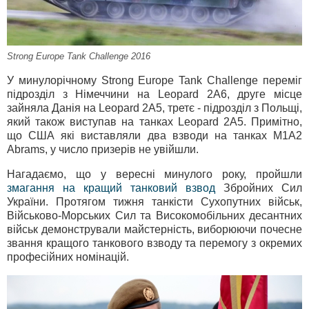
Strong Europe Tank Challenge 2016
У минулорічному Strong Europe Tank Challenge переміг
підрозділ з Німеччини на Leopard 2A6, друге місце
зайняла Данія на Leopard 2А5, третє - підрозділ з Польщі,
який також виступав на танках Leopard 2А5. Примітно,
що США які виставляли два взводи на танках M1A2
Abrams, у число призерів не увійшли.
Нагадаємо, що у вересні минулого року, пройшли
змагання на кращий танковий взвод
Збройних Сил
України. Протягом тижня танкісти Сухопутних військ,
Військово-Морських Сил та Високомобільних десантних
військ демонстрували майстерність, виборюючи почесне
звання кращого танкового взводу та перемогу з окремих
професійних номінацій.