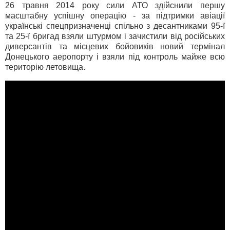
26 травня 2014 року сили АТО здійснили першу
масштабну успішну операцію - за підтримки авіації
українські спецпризначенці спільно з десантниками 95-ї
та 25-ї бригад взяли штурмом і зачистили від російських
диверсантів та місцевих бойовиків новий термінал
Донецького аеропорту і взяли під контроль майже всю
територію летовища.