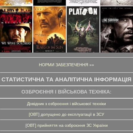
НОРМИ ЗАБЕЗПЕЧЕННЯ »»
СТАТИСТИЧНА ТА АНАЛІТИЧНА ІНФОРМАЦІЯ
ОЗБРОЄННЯ І ВІЙСЬКОВА ТЕХНІКА:
Довідник з озброєння і військової техніки
[ОВТ] допущено до експлуатації в ЗСУ
[ОВТ] прийняття на озброєння ЗС України