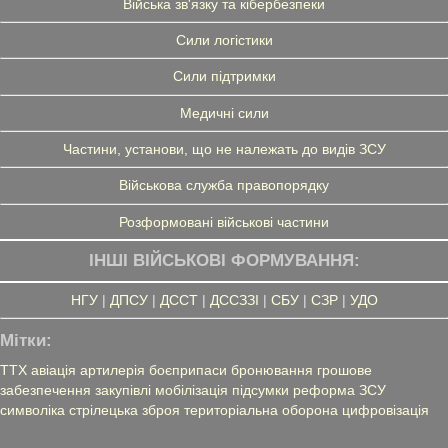
Війська зв'язку та кібербезпеки
Сили логістики
Сили підтримки
Медичні сили
Частини, установи, що не належать до видів ЗСУ
Військова служба правопорядку
Розформовані військові частини
ІНШІ ВІЙСЬКОВІ ФОРМУВАННЯ:
НГУ
|
ДПСУ
|
ДССТ
|
ДССЗЗІ
|
СБУ
|
СЗР
|
УДО
Мітки:
ТТХ
авіація
артилерія
боєприпаси
бронювання
грошове
забезпечення
закупівлі
мобілізація
підсумки
реформа ЗСУ
символіка
стрілецька зброя
територіальна оборона
цифровізація