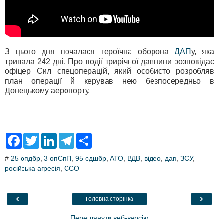
З цього дня почалася героїчна оборона
ДАП
у, яка
тривала 242 дні. Про події трирічної давнини розповідає
офіцер Сил спецоперацій, який особисто розробляв
план операції й керував нею безпосередньо в
Донецькому аеропорту.
F
T
L
T
S
a
w
i
e
h
c
i
n
l
a
#
25 опдбр
,
3 опСпП
,
95 одшбр
,
АТО
,
ВДВ
,
відео
,
дап
,
ЗСУ
,
e
t
k
e
r
російська агресія
b
t
e
,
ССО
g
e
o
e
d
r
o
r
I
a
k
n
m
‹
›
Головна сторінка
Переглянути веб-версію