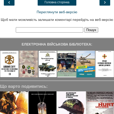
‹
›
Головна сторінка
k
n
m
Переглянути веб-версію
Щоб мати можливість залишати коментарі перейдіть на веб-версію
ЕЛЕКТРОННА ВІЙСЬКОВА БІБЛІОТЕКА:
Що варто подивитись: