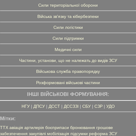
Сили територіальної оборони
Війська зв'язку та кібербезпеки
Сили логістики
Сили підтримки
Медичні сили
Частини, установи, що не належать до видів ЗСУ
Військова служба правопорядку
Розформовані військові частини
ІНШІ ВІЙСЬКОВІ ФОРМУВАННЯ:
НГУ
|
ДПСУ
|
ДССТ
|
ДССЗЗІ
|
СБУ
|
СЗР
|
УДО
Мітки:
ТТХ
авіація
артилерія
боєприпаси
бронювання
грошове
забезпечення
закупівлі
мобілізація
підсумки
реформа ЗСУ