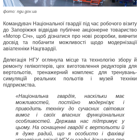
фото: ngu.gov.ua
Командувач Національної гвардії під час робочого візиту
до Запоріжжя відвідав публічне акціонерне товариство
«Мотор Січ», щоб дізнатися про нові розробки, вивчити
досвід та побачити можливості щодо модернізації
авіатехніки Нацгвардії.
Делегація НГУ оглянула місце та технологію збору й
ремонту гелікоптерів, цех виготовлення редукторів для
вертольотів, тренажерний комплекс для тренувань-
симуляцій реальних польотів і музей техніки
підприємства.
«Національна гвардія, наскільки має
можливостей, постійно модернізує і
приводить техніку до сучасних світових
вимог і своїх власних функціональних
особливостей. Держава нас підтримує у
цьому. На оснащенні гвардії є вертольоти й
я дуже радий, що я особисто і фахівці
управління авіації НГУ сьогодні дізналися про