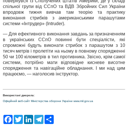
повернувся із Сполучених Штатів Америки, де у складі
спільної групи від ССпО та ВДВ Збройних Сил України
впродовж тижня вивчав там теорію та практику
виконання стрибків з американськими парашутами
системи «Інтрудер» (Intruder).
— Для ефективного виконання завдань за призначенням
в українських ССпО повинні бути спеціалісти, які
спроможні будуть виконати стрибок з парашутом з 10
тисяч метрів і пролетіти на ньому в повному спорядженні
50 чи 100 кілометрів в тил противника. Звісно, крім самої
системи, потрібно мати відповідне кисневе висотне
спорядження та навігаційне обладнання. І ми над цим
працюємо, — наголосив інструктор.
Використані джерела:
Офіційний веб-сайт Міністерства оборони України www.mil.gov.ua
F
T
L
T
S
a
w
i
e
h
c
i
n
l
a