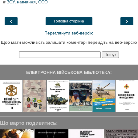
#
ЗСУ
,
навчання
,
ССО
e
t
k
e
r
b
t
e
g
e
o
e
d
r
o
r
I
a
‹
›
Головна сторінка
k
n
m
Переглянути веб-версію
Щоб мати можливість залишати коментарі перейдіть на веб-версію
ЕЛЕКТРОННА ВІЙСЬКОВА БІБЛІОТЕКА:
Що варто подивитись: