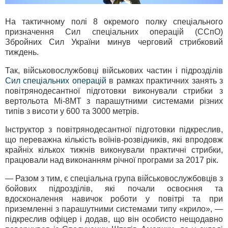
На тактичному полі 8 окремого полку спеціального
призначення Сил спеціальних операцій (ССпО)
Збройних Сил України минув черговий стрибковий
тиждень.
Так, військовослужбовці військових частин і підрозділів
Сил спеціальних операцій
в рамках практичних занять з
повітрянодесантної підготовки виконували стрибки з
вертольота Мі-8МТ з парашутними системами різних
типів з висоти у 600 та 3000 метрів.
Інструктор з повітрянодесантної підготовки підкреслив,
що переважна кількість воїнів-розвідників, які впродовж
крайніх кількох тижнів виконували практичні стрибки,
працювали над виконанням річної програми за 2017 рік.
— Разом з тим, є спеціальна група військовослужбовців з
бойових підрозділів, які почали освоєння та
вдосконалення навичок роботи у повітрі та при
приземленні з парашутними системами типу «крило», —
підкреслив офіцер і додав, що він особисто нещодавно