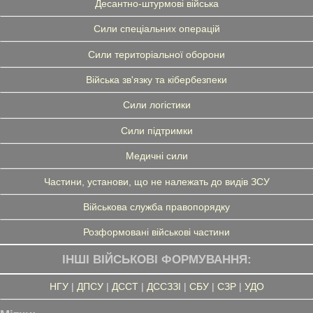
Десантно-штурмові війська
Сили спеціальних операцій
Сили територіальної оборони
Війська зв'язку та кібербезпеки
Сили логістики
Сили підтримки
Медичні сили
Частини, установи, що не належать до видів ЗСУ
Військова служба правопорядку
Розформовані військові частини
ІНШІ ВІЙСЬКОВІ ФОРМУВАННЯ:
НГУ
|
ДПСУ
|
ДССТ
|
ДССЗЗІ
|
СБУ
|
СЗР
|
УДО