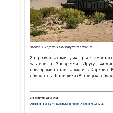
фото © Руслан Музичук/ngu.gov.ua
За результатами усіх трьох змагаль
частини з Запоріжжя. Другу сходи
призерами стали танкісти з Харкова. Е
область) та Калинівки (Вінницька облас
Використані джерела:
Офіційний веб-сайт Національної гвардії України ngu.gov.ua