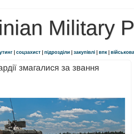
inian Military 
утинг
|
соцзахист
|
підрозділи
|
закупівлі
|
впк
|
військова
ардії змагалися за звання