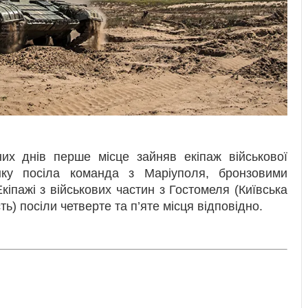
них днів перше місце зайняв екіпаж військової
нку посіла команда з Маріуполя, бронзовими
кіпажі з військових частин з Гостомеля (Київська
ть) посіли четверте та п’яте місця відповідно.