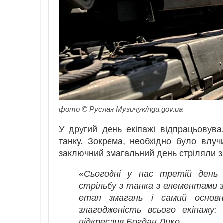
фото © Руслан Музичук/ngu.gov.ua
У другий день екіпажі відпрацьовува
танку. Зокрема, необхідно було влуч
заключний змагальний день стріляли з т
«Сьогодні у нас третій день 
стрільбу з танка з елементами з
етап змагань і самий основ
злагодженість всього екіпажу: 
підкреслив Богдан Лико.