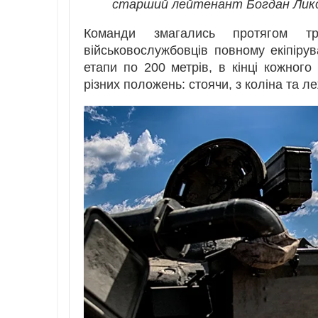
старший лейтенант Богдан Лик
Команди змагались протягом т
військовослужбовців повному екіпіру
етапи по 200 метрів, в кінці кожног
різних положень: стоячи, з коліна та л