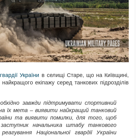
гвардії України
в селищі Старе, що на Київщині,
 найкращого екіпажу серед танкових підрозділів
необхідно завжди підтримувати спортивний
овна їх мета – виявити найкращий танковий
України та виявити помилки, для того, щоб
в заступник начальника штабу танкового
еагування Національної гвардії України