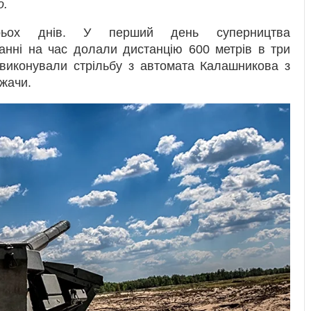
о.
рьох днів. У перший день суперництва
ванні на час долали дистанцію 600 метрів в три
о виконували стрільбу з автомата Калашникова з
ежачи.