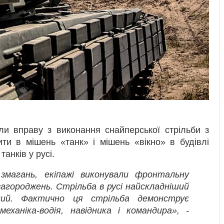
ли вправу з виконання снайперської стрільби з
ити в мішень «танк» і мішень «вікно» в будівлі
анків у русі.
змагань, екіпажі виконували фронтальну
агороджень. Стрільба в русі найскладніший
ний. Фактично ця стрільба демонструє
механіка-водія, навідника і командира», -