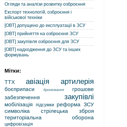
Огляди та аналізи розвитку озброєння
Експорт технологій, озброєння і
військової техніки
[ОВТ] допущено до експлуатації в ЗСУ
[ОВТ] прийняття на озброєння ЗСУ
[ОВТ] закупівля озброєння для ЗСУ
[ОВТ] надходження до ЗСУ та інших
формувань
Мітки:
авіація
артилерія
ТТХ
боєприпаси
грошове
бронювання
закупівлі
забезпечення
мобілізація
реформа ЗСУ
підсумки
символіка
стрілецька зброя
територіальна оборона
цифровізація