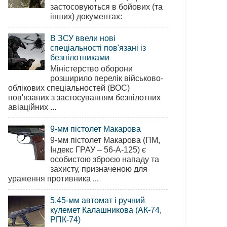
застосовуються в бойових (та
інших) документах:
В ЗСУ ввели нові
спеціальності пов'язані із
безпілотниками
Міністерство оборони
розширило перелік військово-
облікових спеціальностей (ВОС)
пов'язаних з застосуванням безпілотних
авіаційних ...
9-мм пістолет Макарова
9-мм пістолет Макарова (ПМ,
Індекс ГРАУ – 56-А-125) є
особистою зброєю нападу та
захисту, призначеною для
ураження противника ...
5,45-мм автомат і ручний
кулемет Калашникова (АК-74,
РПК-74)