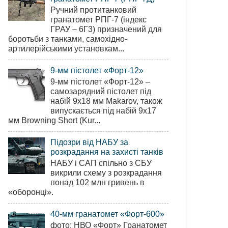
Ручний протитанковий
гранатомет РПГ-7 (індекс
ГРАУ – 6Г3) призначений для
боротьби з танками, самохідно-
артилерійськими установкам...
9-мм пістолет «Форт-12»
9-мм пістолет «Форт-12» –
самозарядний пістолет під
набій 9х18 мм Makarov, також
випускається під набій 9х17
мм Browning Short (Kur...
Підозри від НАБУ за
розкрадання на захисті танків
НАБУ і САП спільно з СБУ
викрили схему з розкрадання
понад 102 млн гривень в
«оборонці».
40-мм гранатомет «Форт-600»
фото: НВО «Форт» Гранатомет