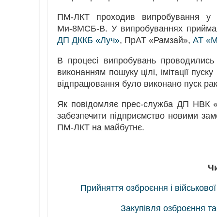
ПМ-ЛКТ проходив випробування у с
Ми-8МСБ-В. У випробуваннях прийма
ДП ДККБ «Луч»
, ПрАТ «Рамзай»,
АТ «М
В процесі випробувань проводились
виконанням пошуку цілі, імітації пуск
відпрацювання було виконано пуск рак
Як повідомляє прес-служба ДП НВК «
забезпечити підприємство новими зам
ПМ-ЛКТ на майбутнє.
Ч
Прийняття озброєння і військової
Закупівля озброєння та