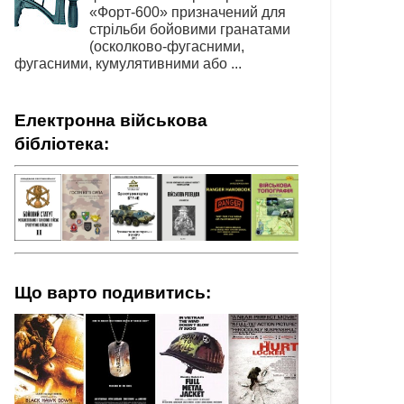
«Форт-600» призначений для
стрільби бойовими гранатами
(осколково-фугасними,
фугасними, кумулятивними або ...
Електронна військова
бібліотека:
Що варто подивитись: