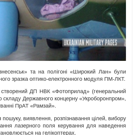
знесенськ» та на полігоні «Широкий Лан» були
ного зразка оптико-електронного модуля ПМ-ЛКТ.
ь створений ДП НВК «Фотоприлад» (генеральний
 до складу Державного концерну «Укроборонпром»,
уванні ПрАТ «Рамзай».
пошуку, виявлення, розпізнавання цілей, вибору
ування лазерного поля керування для наведення
тановлюється на гелікоптерах.