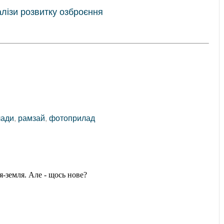
лізи розвитку озброєння
лади
,
рамзай
,
фотоприлад