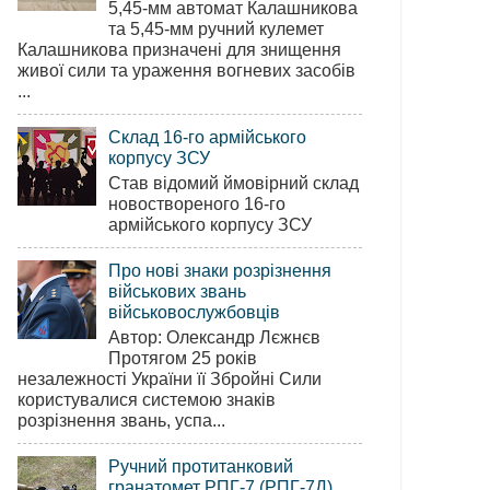
5,45-мм автомат Калашникова
та 5,45-мм ручний кулемет
Калашникова призначені для знищення
живої сили та ураження вогневих засобів
...
Склад 16-го армійського
корпусу ЗСУ
Став відомий ймовірний склад
новоствореного 16-го
армійського корпусу ЗСУ
Про нові знаки розрізнення
військових звань
військовослужбовців
Автор: Олександр Лєжнєв
Протягом 25 років
незалежності України її Збройні Сили
користувалися системою знаків
розрізнення звань, успа...
Ручний протитанковий
гранатомет РПГ-7 (РПГ-7Д)