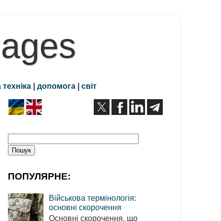
Pages
 техніка
|
допомога
|
світ
ПОПУЛЯРНЕ:
Військова термінологія:
основні скорочення
Основні скорочення, що