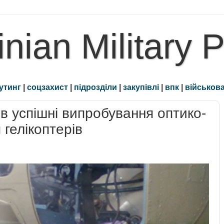
inian Military 
утинг
|
соцзахист
|
підрозділи
|
закупівлі
|
впк
|
військова
 успішні випробування оптико-
гелікоптерів