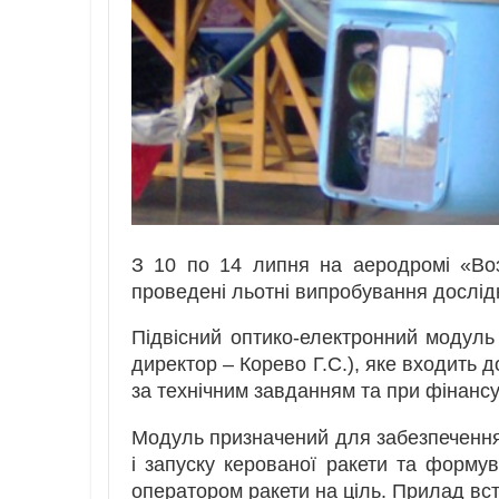
З 10 по 14 липня на аеродромі «Во
проведені льотні випробування дослід
Підвісний оптико-електронний модул
директор – Корево Г.С.), яке входить
за технічним завданням та при фінанс
Модуль призначений для забезпечення 
і запуску керованої ракети та форм
оператором ракети на ціль. Прилад вс