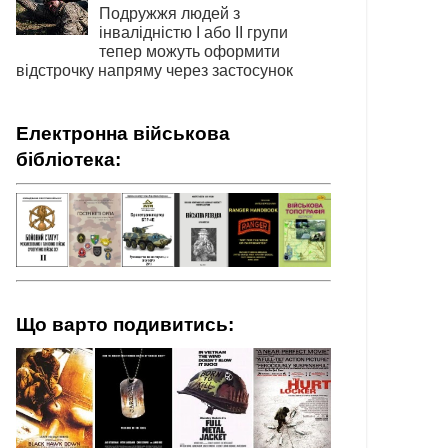
Подружжя людей з
інвалідністю І або ІІ групи
тепер можуть оформити
відстрочку напряму через застосунок
Електронна військова
бібліотека:
Що варто подивитись: