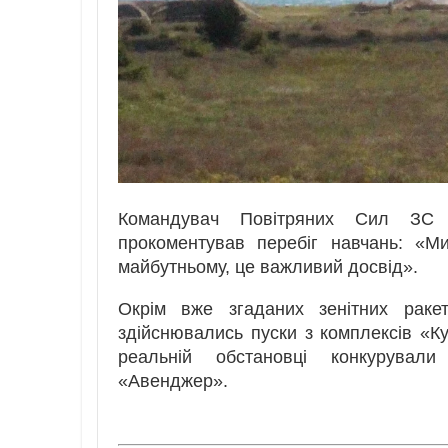
Командувач Повітряних Сил ЗС У
прокоментував перебіг навчань: «М
майбутньому, це важливий досвід».
Окрім вже згаданих зенітних раке
здійснювались пуски з комплексів «Ку
реальній обстановці конкурувал
«Авенджер».