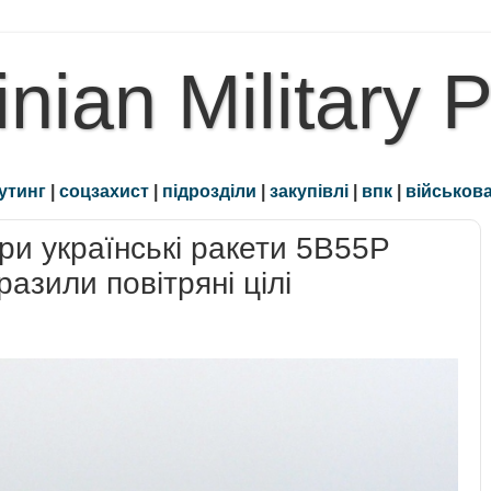
inian Military 
утинг
|
соцзахист
|
підрозділи
|
закупівлі
|
впк
|
військова
ри українські ракети 5В55Р
разили повітряні цілі