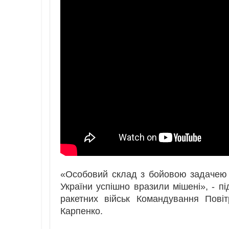
«Особовий склад з бойовою задачею с
України успішно вразили мішені», - п
ракетних військ Командування Пові
Карпенко.