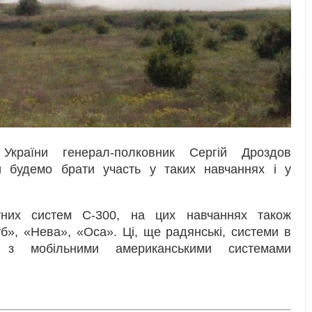
країни генерал-полковник Сергій Дроздов
и будемо брати участь у таких навчаннях і у
тних систем С-300, на цих навчаннях також
б», «Нева», «Оса». Ці, ще радянські, системи в
и з мобільними американськими системами