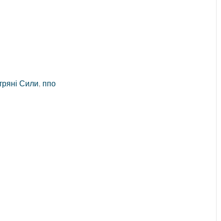
тряні Сили
,
ппо