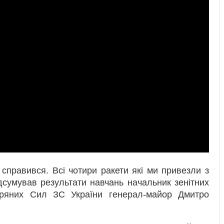
правився. Всі чотири ракети які ми привезли з
ідсумував результати навчань начальник зенітних
тряних Сил ЗС України генерал-майор Дмитро