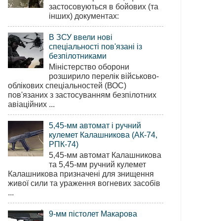
застосовуються в бойових (та
інших) документах:
В ЗСУ ввели нові
спеціальності пов'язані із
безпілотниками
Міністерство оборони
розширило перелік військово-
облікових спеціальностей (ВОС)
пов'язаних з застосуванням безпілотних
авіаційних ...
5,45-мм автомат і ручний
кулемет Калашникова (АК-74,
РПК-74)
5,45-мм автомат Калашникова
та 5,45-мм ручний кулемет
Калашникова призначені для знищення
живої сили та ураження вогневих засобів
...
9-мм пістолет Макарова