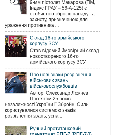
9-мм пістолет Макарова (ПМ,
Індекс ГРАУ – 56-А-125) є
особистою зброєю нападу та
захисту, призначеною для
ураження противника ...
Склад 16-го армійського
корпусу ЗСУ
Став відомий ймовірний склад
новоствореного 16-го
армійського корпусу ЗСУ
Про нові знаки розрізнення
військових звань
військовослужбовців
Автор: Олександр Лєжнєв
Протягом 25 років
незалежності України її Збройні Сили
користувалися системою знаків
розрізнення звань, успа...
Ручний протитанковий
гранатомет РПГ-7 (РПГ-7Д)