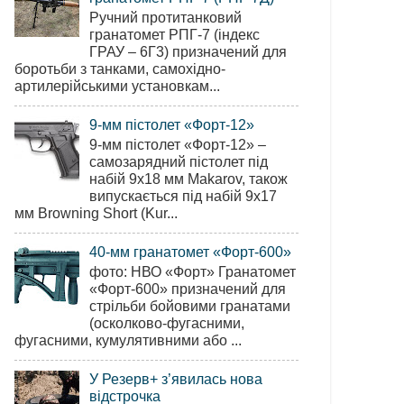
Ручний протитанковий
гранатомет РПГ-7 (індекс
ГРАУ – 6Г3) призначений для
боротьби з танками, самохідно-
артилерійськими установкам...
9-мм пістолет «Форт-12»
9-мм пістолет «Форт-12» –
самозарядний пістолет під
набій 9х18 мм Makarov, також
випускається під набій 9х17
мм Browning Short (Kur...
40-мм гранатомет «Форт-600»
фото: НВО «Форт» Гранатомет
«Форт-600» призначений для
стрільби бойовими гранатами
(осколково-фугасними,
фугасними, кумулятивними або ...
У Резерв+ з’явилась нова
відстрочка