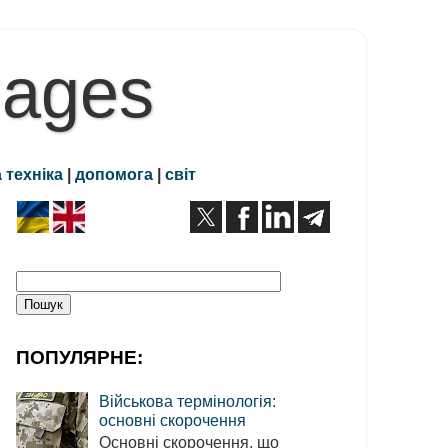
Pages
 техніка
|
допомога
|
світ
ПОПУЛЯРНЕ:
Військова термінологія:
основні скорочення
Основні скорочення, що