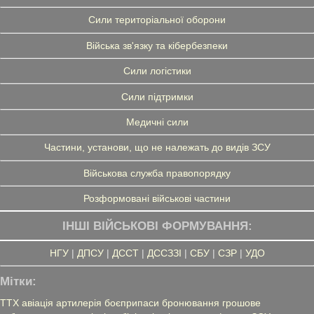
Сили територіальної оборони
Війська зв'язку та кібербезпеки
Сили логістики
Сили підтримки
Медичні сили
Частини, установи, що не належать до видів ЗСУ
Військова служба правопорядку
Розформовані військові частини
ІНШІ ВІЙСЬКОВІ ФОРМУВАННЯ:
НГУ
|
ДПСУ
|
ДССТ
|
ДССЗЗІ
|
СБУ
|
СЗР
|
УДО
Мітки:
ТТХ
авіація
артилерія
боєприпаси
бронювання
грошове