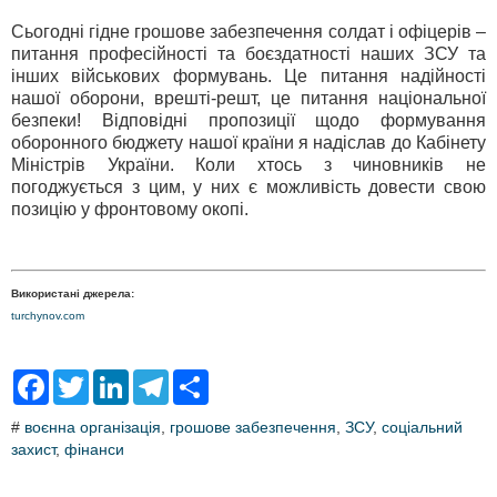
Сьогодні гідне грошове забезпечення солдат і офіцерів –
питання професійності та боєздатності наших ЗСУ та
інших військових формувань. Це питання надійності
нашої оборони, врешті-решт, це питання національної
безпеки! Відповідні пропозиції щодо формування
оборонного бюджету нашої країни я надіслав до Кабінету
Міністрів України. Коли хтось з чиновників не
погоджується з цим, у них є можливість довести свою
позицію у фронтовому окопі.
Використані джерела:
turchynov.com
F
T
L
T
S
a
w
i
e
h
c
i
n
l
a
#
воєнна організація
,
грошове забезпечення
,
ЗСУ
,
соціальний
e
t
k
e
r
захист
b
,
фінанси
t
e
g
e
o
e
d
r
o
r
I
a