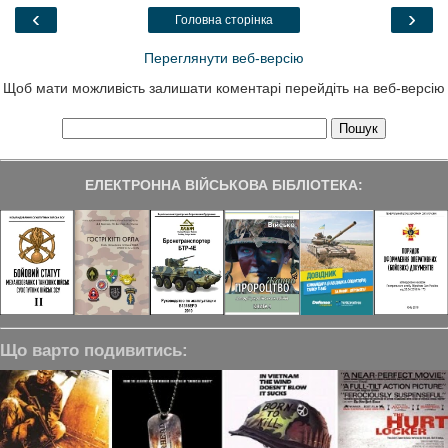
k
n
m
‹
›
Головна сторінка
Переглянути веб-версію
Щоб мати можливість залишати коментарі перейдіть на веб-версію
ЕЛЕКТРОННА ВІЙСЬКОВА БІБЛІОТЕКА:
Що варто подивитись: