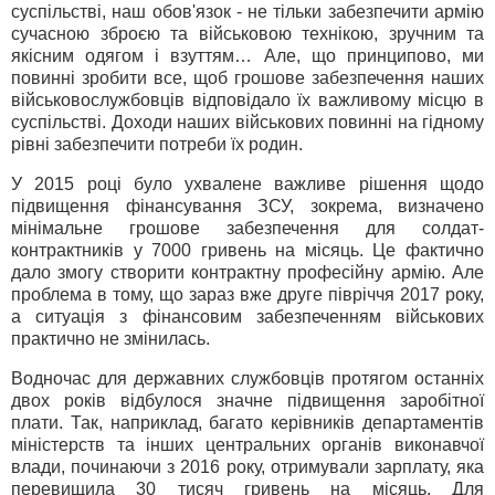
суспільстві, наш обов'язок - не тільки забезпечити армію
сучасною зброєю та військовою технікою, зручним та
якісним одягом і взуттям… Але, що принципово, ми
повинні зробити все, щоб грошове забезпечення наших
військовослужбовців відповідало їх важливому місцю в
суспільстві. Доходи наших військових повинні на гідному
рівні забезпечити потреби їх родин.
У 2015 році було ухвалене важливе рішення щодо
підвищення фінансування ЗСУ, зокрема, визначено
мінімальне грошове забезпечення для солдат-
контрактників у 7000 гривень на місяць. Це фактично
дало змогу створити контрактну професійну армію. Але
проблема в тому, що зараз вже друге півріччя 2017 року,
а ситуація з фінансовим забезпеченням військових
практично не змінилась.
Водночас для державних службовців протягом останніх
двох років відбулося значне підвищення заробітної
плати. Так, наприклад, багато керівників департаментів
міністерств та інших центральних органів виконавчої
влади, починаючи з 2016 року, отримували зарплату, яка
перевищила 30 тисяч гривень на місяць. Для