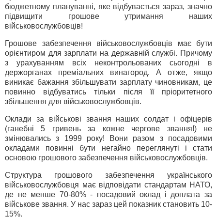
бюджетному плануванні, яке відбувається зараз, значно
підвищити грошове утримання наших
військовослужбовців!
Грошове забезпечення військовослужбовців має бути
орієнтиром для зарплати на державній службі. Причому
з урахуванням всіх неконтрольованих сьогодні в
держорганах преміальних винагород. А отже, якщо
виникає бажання збільшувати зарплату чиновникам, це
повинно відбуватись тільки після її пріоритетного
збільшення для військовослужбовців.
Оклади за військові звання наших солдат і офіцерів
(ганебні 5 гривень за кожне чергове звання!) не
змінювались з 1999 року! Вони разом з посадовими
окладами повинні бути негайно переглянуті і стати
основою грошового забезпечення військовослужбовців.
Структура грошового забезпечення українського
військовослужбовця має відповідати стандартам НАТО,
де не менше 70-80% - посадовий оклад і доплата за
військове звання. У нас зараз цей показник становить 10-
15%.