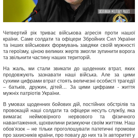
Четвертий рік триває військова агресія проти нашої
країни. Саме солдати та офіцери Збройних Сил України
та інших військових формувань завдяки своїй мужності
та героїзму, ціною великих жертв змогли зупинити ворога
та звільнити частину наших територій.
На жаль, ми стали звикати до щоденних втрат, яких
продовжують зазнавати наші війська. Але за цими
сухими цифрами втрат стоять величезні особисті трагедії
– батьків, дружин, дітей… За цими цифрами - життя
мужніх патріотів України.
В умовах щоденних бойових дій, постійних обстрілів та
провокацій наші солдати та офіцери несуть службу, яка
вимагає неймовірного нервового та фізичного
навантаження, щохвилини ризикуючи своїм життям. Наш
обов'язок – не тільки проголошувати патетичні промови
про захисників країни, про повагу до них та їх авторитет у