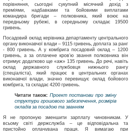
порівняння, сьогодні сукупний місячний дохід з
преміями, надбавками та бойовими виплатами
командира бригади – полковника, який воює на
передньому рубежі, в середньому складає 19500
гривень.
Посадовий оклад керівника департаменту центрального
органу виконавчої влади – 9115 гривень, доплата за ранг
- 800 гривень. А у комбрига посадовий оклад – 1200
гривень, а за оплачене кров'ю звання полковника він
отримує додатково ще «аж» 135 гривень. До речі, навіть
оклад державного службовця нижнього рангу
(спеціаліста), який працює в центральних органах
виконавчої влади, значно перевищує оклад бойового
комбрига, та складає 4200 гривень.
Читати також:
Проект постанови про зміну
структури грошового забезпечення, розмірів
окладів за посадою та званням
Я не пропоную зменшити зарплату чиновникам. У
всьому світі держслужба – це відповідальна та
пристойно оплачувана праця. Я вимагаю при