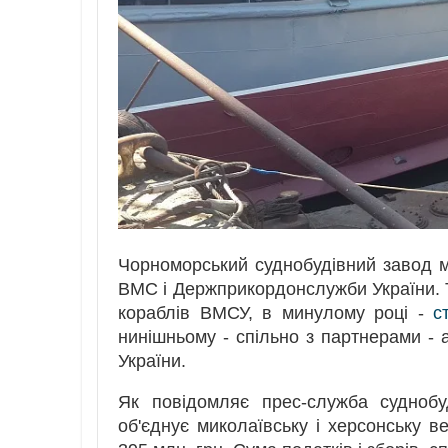
Чорноморський суднобудівний завод м
ВМС і Держприкордонслужби України. Т
кораблів ВМСУ, в минулому році -
с
нинішньому - спільно з партнерами -
України.
Як повідомляє прес-служба суднобу
об'єднує миколаївську і херсонську 