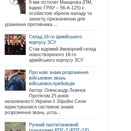
9-мм пістолет Макарова (ПМ,
Індекс ГРАУ – 56-А-125) є
особистою зброєю нападу та
захисту, призначеною для
ураження противника ...
Склад 16-го армійського
корпусу ЗСУ
Став відомий ймовірний склад
новоствореного 16-го
армійського корпусу ЗСУ
Про нові знаки розрізнення
військових звань
військовослужбовців
Автор: Олександр Лєжнєв
Протягом 25 років
незалежності України її Збройні Сили
користувалися системою знаків
розрізнення звань, успа...
Ручний протитанковий
гранатомет РПГ-7 (РПГ-7Д)