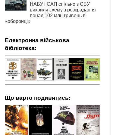
НАБУ і САП спільно з СБУ
викрили схему з розкрадання
понад 102 млн гривень в
«оборонці».
Електронна військова
бібліотека:
Що варто подивитись: