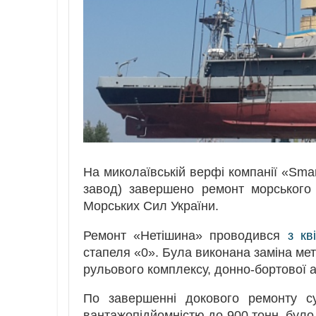
На миколаївській верфі компанії «Sma
завод) завершено ремонт морського
Морських Сил України.
Ремонт «Нетішина» проводився
з кв
стапеля «0». Була виконана заміна мет
рульового комплексу, донно-бортової 
По завершенні докового ремонту с
вантажопідйомністю до 900 тонн, було 