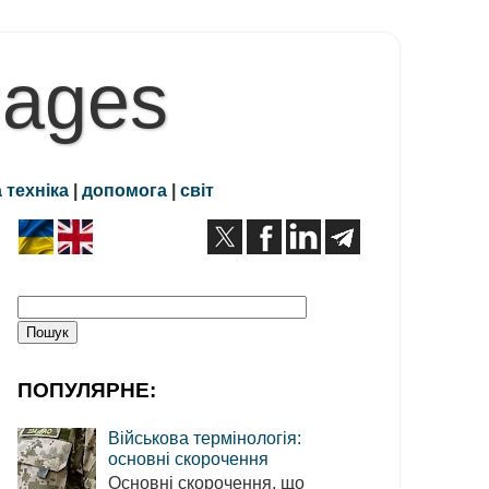
Pages
 техніка
|
допомога
|
світ
ПОПУЛЯРНЕ:
Військова термінологія:
основні скорочення
Основні скорочення, що