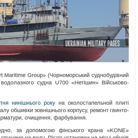
rt Maritime Group» (Чорноморський суднобудівний
 водолазного судна U700 «Нетішин» Військово-
ітня нинішнього року
на околостапельной плиті
алу обшивки зовнішнього корпусу, ремонт гвинто-
арматури, очищення, фарбування.
удно, за допомогою фінського крана «KONE»
спущено на воду. Після установки на місці обухів