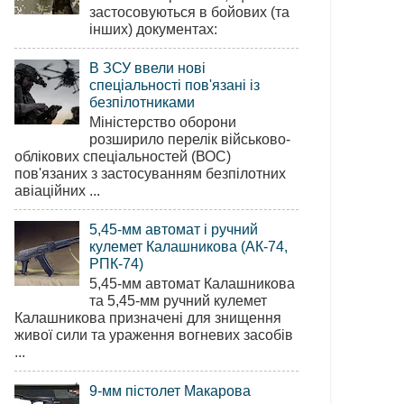
застосовуються в бойових (та
інших) документах:
В ЗСУ ввели нові
спеціальності пов'язані із
безпілотниками
Міністерство оборони
розширило перелік військово-
облікових спеціальностей (ВОС)
пов'язаних з застосуванням безпілотних
авіаційних ...
5,45-мм автомат і ручний
кулемет Калашникова (АК-74,
РПК-74)
5,45-мм автомат Калашникова
та 5,45-мм ручний кулемет
Калашникова призначені для знищення
живої сили та ураження вогневих засобів
...
9-мм пістолет Макарова