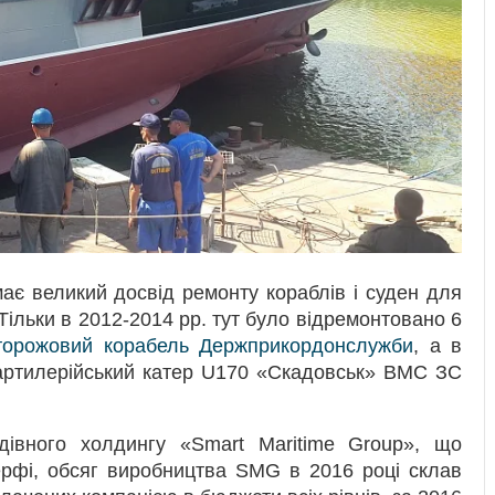
ає великий досвід ремонту кораблів і суден для
ільки в 2012-2014 рр. тут було відремонтовано 6
торожовий корабель Держприкордонслужби
, а в
 артилерійський катер U170 «Скадовськ» ВМС ЗС
дівного холдингу «Smart Maritime Group», що
верфі, обсяг виробництва SMG в 2016 році склав