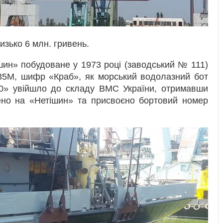
изько 6 млн. гривень.
ин» побудоване у 1973 році (заводський № 111)
35М, шифр «Краб», як морський водолазний бот
30» увійшло до складу ВМС України, отримавши
нено на «Нетішин» та присвоєно бортовий номер