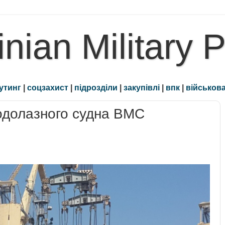
inian Military 
утинг
|
соцзахист
|
підрозділи
|
закупівлі
|
впк
|
військова
одолазного судна ВМС