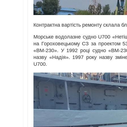
Контрактна вартість ремонту склала бл
Морське водолазне судно U700 «Нетіш
на Гороховецькому СЗ за проектом 5
«ВМ-230». У 1992 році судно «ВМ-2
назву «Надія». 1997 року назву змі
U700.