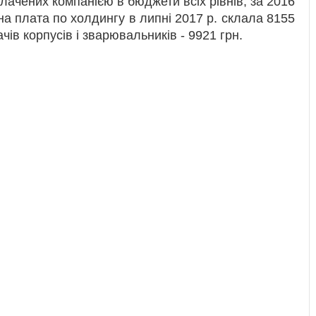
сплачених компанією в бюджети всіх рівнів, за 2016
тна плата по холдингу в липні 2017 р. склала 8155
ачів корпусів і зварювальників - 9921 грн.