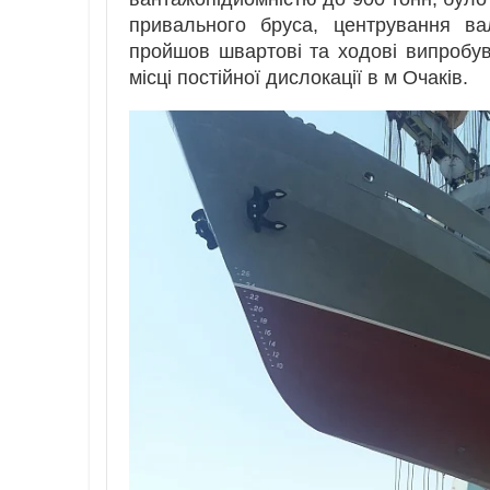
привального бруса, центрування ва
пройшов швартові та ходові випробу
місці постійної дислокації в м Очаків.