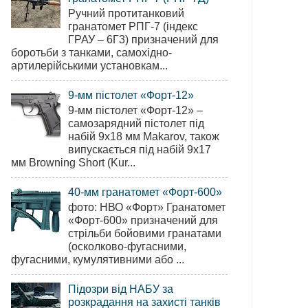
Ручний протитанковий
гранатомет РПГ-7 (індекс
ГРАУ – 6Г3) призначений для
боротьби з танками, самохідно-
артилерійськими установкам...
9-мм пістолет «Форт-12»
9-мм пістолет «Форт-12» –
самозарядний пістолет під
набій 9х18 мм Makarov, також
випускається під набій 9х17
мм Browning Short (Kur...
40-мм гранатомет «Форт-600»
фото: НВО «Форт» Гранатомет
«Форт-600» призначений для
стрільби бойовими гранатами
(осколково-фугасними,
фугасними, кумулятивними або ...
Підозри від НАБУ за
розкрадання на захисті танків