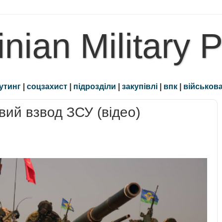
inian Military 
утинг
|
соцзахист
|
підрозділи
|
закупівлі
|
впк
|
військова
ий взвод ЗСУ (відео)