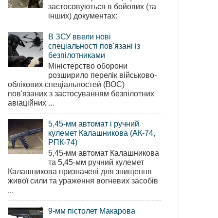
застосовуються в бойових (та
інших) документах:
В ЗСУ ввели нові
спеціальності пов'язані із
безпілотниками
Міністерство оборони
розширило перелік військово-
облікових спеціальностей (ВОС)
пов'язаних з застосуванням безпілотних
авіаційних ...
5,45-мм автомат і ручний
кулемет Калашникова (АК-74,
РПК-74)
5,45-мм автомат Калашникова
та 5,45-мм ручний кулемет
Калашникова призначені для знищення
живої сили та ураження вогневих засобів
...
9-мм пістолет Макарова