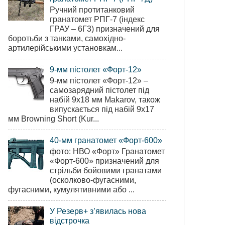
Ручний протитанковий
гранатомет РПГ-7 (індекс
ГРАУ – 6Г3) призначений для
боротьби з танками, самохідно-
артилерійськими установкам...
9-мм пістолет «Форт-12»
9-мм пістолет «Форт-12» –
самозарядний пістолет під
набій 9х18 мм Makarov, також
випускається під набій 9х17
мм Browning Short (Kur...
40-мм гранатомет «Форт-600»
фото: НВО «Форт» Гранатомет
«Форт-600» призначений для
стрільби бойовими гранатами
(осколково-фугасними,
фугасними, кумулятивними або ...
У Резерв+ з’явилась нова
відстрочка