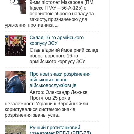
9-мм пістолет Макарова (ПМ,
Індекс ГРАУ – 56-А-125) є
особистою зброєю нападу та
захисту, призначеною для
ураження противника ...
Склад 16-го армійського
корпусу ЗСУ
Став відомий ймовірний склад
новоствореного 16-го
армійського корпусу ЗСУ
Про нові знаки розрізнення
військових звань
військовослужбовців
Автор: Олександр Лєжнєв
Протягом 25 років
незалежності України її Збройні Сили
користувалися системою знаків
розрізнення звань, успа...
Ручний протитанковий
гранатомет РПГ-7 (РПГ-7Д)