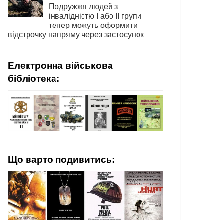
Подружжя людей з
інвалідністю І або ІІ групи
тепер можуть оформити
відстрочку напряму через застосунок
Електронна військова
бібліотека:
Що варто подивитись: