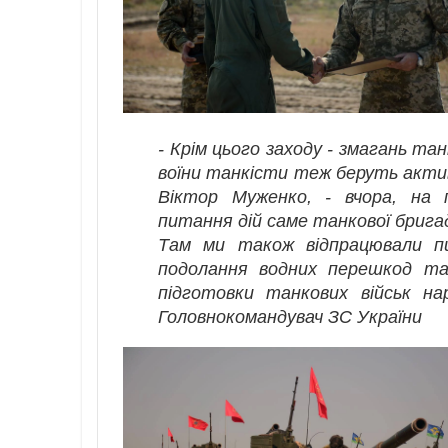
- Крім цього заходу - змагань та
воїни танкісти теж беруть активн
Віктор Муженко, - вчора, на п
питання дій саме танкової брига
Там ми також відпрацювали пи
подолання водних перешкод та
підготовки танкових військ н
Головнокомандувач ЗС України