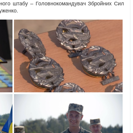
ьного штабу – Головнокомандувач Збройних Сил
Муженко.