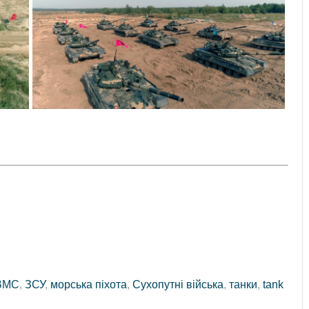
ВМС
,
ЗСУ
,
морська піхота
,
Сухопутні війська
,
танки
,
tank