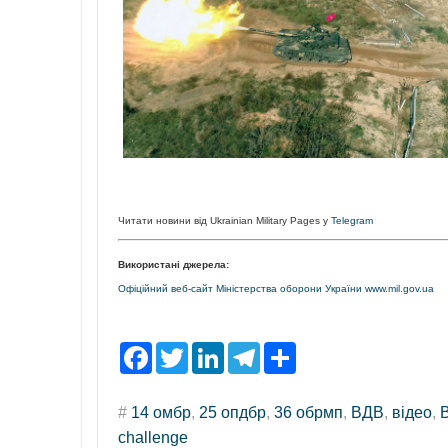
Читати новини від Ukrainian Military Pages у
Telegram
Використані джерела:
Офіційний веб-сайт Міністерства оборони України www.mil.gov.ua
F
T
L
T
S
a
w
i
e
h
c
i
n
l
a
e
t
k
e
r
#
14 омбр
,
25 опдбр
,
36 обрмп
,
ВДВ
,
відео
,
b
t
e
g
e
o
e
d
r
challenge
o
r
I
a