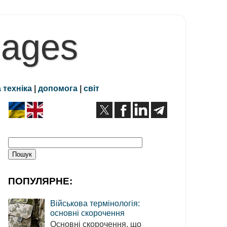
Pages
 техніка
|
допомога
|
світ
ПОПУЛЯРНЕ:
Військова термінологія:
основні скорочення
Основні скорочення, що