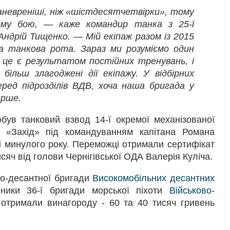
невреніші, ніж «шістдесятчетвірки», тому
ому бою, — каже командир танка з 25-ї
дрій Тищенко. — Мій екіпаж разом із 2015
на танкова рота. Зараз ми розуміємо один
, це є результатом постійних тренувань, і
більш злагоджені дії екіпажу. У відбірних
ред підрозділів ВДВ, хоча наша бригада у
ерше.
був танковий взвод 14-ї окремої механізованої
 «Захід» під командуванням капітана Романа
сі минулого року. Переможці отримали сертифікат
исяч від голови Чернігівської ОДА Валерія Куліча.
яно-десантної бригади
Високомобільних десантних
вники 36-ї бригади морської піхоти
Військово-
 отримали винагороду - 60 та 40 тисяч гривень