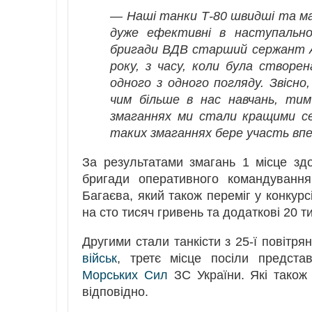
— Наші танки Т-80 швидші та ма
дуже ефективні в наступальн
бригади ВДВ старший сержант Ан
року, з часу, коли була створе
одного з одного погляду. Звісно
чим більше в нас навчань, тим 
змаганнях ми стали кращими се
таких змаганнях бере участь вп
За результатами змагань 1 місце здо
бригади оперативного командування
Багаєва, який також переміг у конкур
на сто тисяч гривень та додаткові 20 т
Другими стали танкісти з 25-ї повітр
військ
, третє місце посіли предста
Морських Сил
ЗС України. Які також
відповідно.