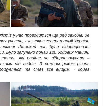
нкістів у нас проводиться ще ряд заходів, де
у участь, - зазначив генерал армії України
олігоні Широкий лан були відпрацьовані
ди. Було залучено понад 120 бойових машин.
тання, які раніше не відпрацьовували –
нками під водою. З кожним роком рівень
арощується та стає все вищим, - додав