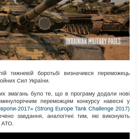
клій тижневій боротьбі визначився переможець
ойних Сил України.
их змагань було те, що в програму додали нові
 минулорічним переможцям конкурсу навесні у
вропи-2017» (Strong Europe Tank Challenge 2017)
чено завдання, аналогічні тим, які виконують
я АТО.