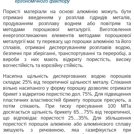
ергономічного фактору
Пористі матеріали на основі алюмінію можуть бути
отримані введенням у розплав гідридів металів,
продуванням розплаву воднем або повітрям та
методами порошкової металургії. Виготовлення
енергопоглинаючих елементів методами порошкової
металургії має ту перевагу, що порошки алюмінію та його
сплавів, отримані диспергуванням розплавів водою,
безпечні при зберіганні, транспортуванні та переробці, а
вироби з них мають відкриту пористість, високу
вогнестійкість та корозійну стійкість.
Насипна щільність диспергованих водою порошків
складає 25% від теоретичної щільності металу. Спікання
вільно насипаного у форму порошку дозволяє отримати
брикет з відкритою пористістю дол. 75%. Для підвищення
пластичних властивостей брикету порошок пресують, а
потім спікають. При тиску пресування 100 МПа
досягається щільність брикету 65…75% від теоретичної,
що відповідає пористості 25…35%. Для збільшення
пористості порошок алюмінію або алюмінієвого сплаву
змішують з речовиною, яка газифікується при