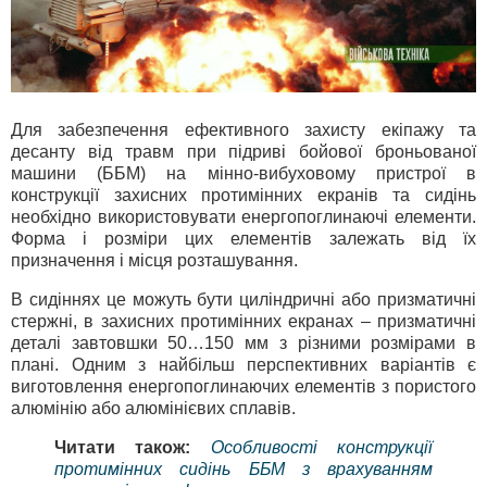
Для забезпечення ефективного захисту екіпажу та
десанту від травм при підриві бойової броньованої
машини (ББМ) на мінно-вибуховому пристрої в
конструкції захисних протимінних екранів та сидінь
необхідно використовувати енергопоглинаючі елементи.
Форма і розміри цих елементів залежать від їх
призначення і місця розташування.
В сидіннях це можуть бути циліндричні або призматичні
стержні, в захисних протимінних екранах – призматичні
деталі завтовшки 50…150 мм з різними розмірами в
плані. Одним з найбільш перспективних варіантів є
виготовлення енергопоглинаючих елементів з пористого
алюмінію або алюмінієвих сплавів.
Читати також:
Особливості конструкції
протимінних сидінь ББМ з врахуванням