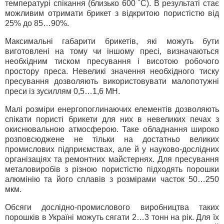
температурі спікання (близько 600 ˚С). В результаті стає
можливим отримати брикет з відкритою пористістю від
25% до 85…90%.
Максимальні габарити брикетів, які можуть бути
виготовлені на тому чи іншому пресі, визначаються
необхідним тиском пресування і висотою робочого
простору преса. Невеликі значення необхідного тиску
пресування дозволяють використовувати малопотужні
преси із зусиллям 0,5…1,6 МН.
Малі розміри енергопоглинаючих елементів дозволяють
спікати пористі брикети для них в невеликих печах з
окиснювальною атмосферою. Таке обладнання широко
розповсюджене не тільки на достатньо великих
промислових підприємствах, але й у науково-дослідних
організаціях та ремонтних майстернях. Для пресування
металовиробів з різною пористістю підходять порошки
алюмінію та його сплавів з розмірами часток 50…250
мкм.
Обсяги дослідно-промислового виробництва таких
порошків в Україні можуть сягати 2…3 тонн на рік. Для їх