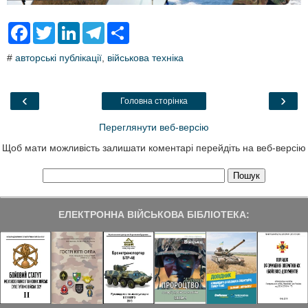
F
T
L
T
S
a
w
i
e
h
c
i
n
l
a
#
авторські публікації
,
військова техніка
e
t
k
e
r
b
t
e
g
e
o
e
d
r
o
r
I
a
‹
›
Головна сторінка
k
n
m
Переглянути веб-версію
Щоб мати можливість залишати коментарі перейдіть на веб-версію
ЕЛЕКТРОННА ВІЙСЬКОВА БІБЛІОТЕКА: