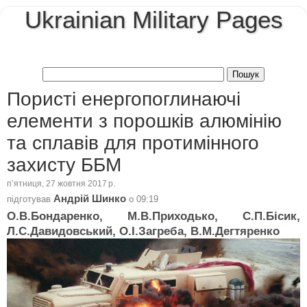
Ukrainian Military Pages
Пористі енергопоглинаючі
елементи з порошків алюмінію
та сплавів для протимінного
захисту ББМ
пʼятниця, 27 жовтня 2017 р.
Андрій Шинко
підготував
о
09:19
О.В.Бондаренко, М.В.Приходько, С.П.Бісик,
Л.С.Давидовський, О.І.Загреба, В.М.Дегтяренко