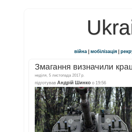
Ukra
війна
|
мобілізація
|
рекр
Змагання визначили кра
неділя, 5 листопада 2017 р.
Андрій Шинко
підготував
о
19:56