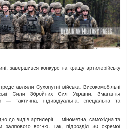
ині, завершився конкурс на кращу артилерійську
представляли Сухопутні війська, Високомобільні
рські Сили Збройних Сил України. Змагання
х — тактична, індивідуальна, спеціальна та
дно до видів артилерії — мінометна, самохідна та
и залпового вогню. Так, підрозділ 30 окремої