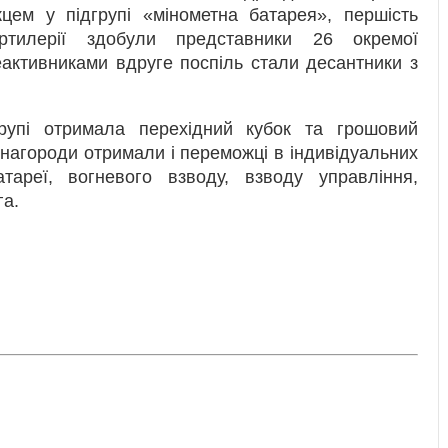
цем у підгрупі «мінометна батарея», першість
ртилерії здобули представники 26 окремої
еактивниками вдруге поспіль стали десантники з
рупі отримала перехідний кубок та грошовий
 нагороди отримали і переможці в індивідуальних
ареї, вогневого взводу, взводу управління,
га.