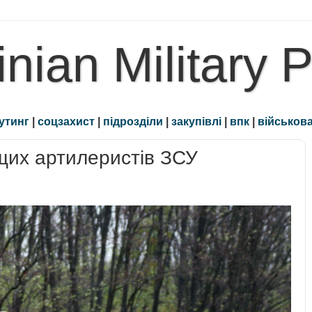
inian Military 
утинг
|
соцзахист
|
підрозділи
|
закупівлі
|
впк
|
військова
щих артилеристів ЗСУ