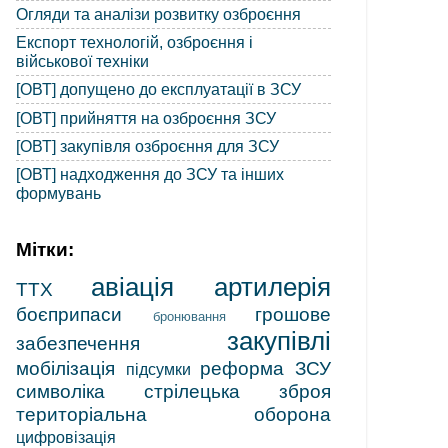
Огляди та аналізи розвитку озброєння
Експорт технологій, озброєння і
військової техніки
[ОВТ] допущено до експлуатації в ЗСУ
[ОВТ] прийняття на озброєння ЗСУ
[ОВТ] закупівля озброєння для ЗСУ
[ОВТ] надходження до ЗСУ та інших
формувань
Мітки:
авіація
артилерія
ТТХ
боєприпаси
грошове
бронювання
закупівлі
забезпечення
мобілізація
реформа ЗСУ
підсумки
символіка
стрілецька зброя
територіальна оборона
цифровізація