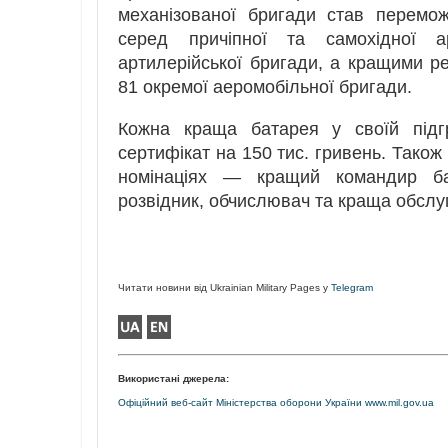
механізованої бригади став перемож
серед причіпної та самохідної а
артилерійської бригади, а кращими р
81 окремої аеромобільної бригади.
Кожна краща батарея у своїй підг
сертифікат на 150 тис. гривень. Також
номінаціях — кращий командир бат
розвідник, обчислювач та краща обслу
Читати новини від Ukrainian Military Pages у
Telegram
Використані джерела:
Офіційний веб-сайт Міністерства оборони України www.mil.gov.ua