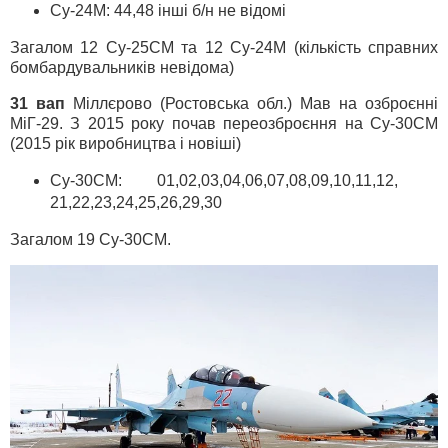
Су-24М: 44,48 інші б/н не відомі
Загалом 12 Су-25СМ та 12 Су-24М (кількість справних
бомбардувальників невідома)
31 вап
Міллєрово (Ростовська обл.) Мав на озброєнні
МіГ-29. З 2015 року почав переозброєння на Су-30СМ
(2015 рік виробництва і новіші)
Су-30СМ: 01,02,03,04,06,07,08,09,10,11,12,
21,22,23,24,25,26,29,30
Загалом 19 Су-30СМ.