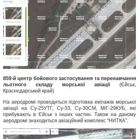
859-й центр бойового застосування та перенавчання
льотного складу морської авіації
(Єйськ,
Краснодарський край)
На аеродромі проводиться підготовка екіпажів морської
авіації на Су-25УТГ, Су-33, Су-30СМ, МіГ-29КУБ, які
прибувають в Єйськ з інших частин. Також на даному
аеродромі знаходиться авіаційний комплекс “НИТКА”.