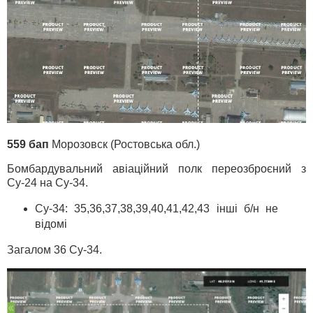
559 бап
Морозовск (Ростовська обл.)
Бомбардувальний авіаційний полк переозброєний з
Су-24 на Су-34.
Су-34: 35,36,37,38,39,40,41,42,43 інші б/н не
відомі
Загалом 36 Су-34.