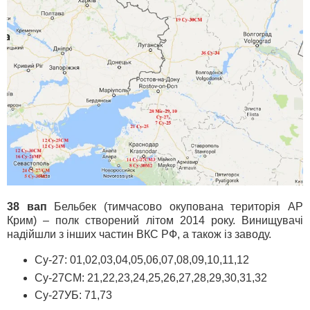
38 вап
Бельбек (тимчасово окупована територія АР
Крим) – полк створений літом 2014 року. Винищувачі
надійшли з інших частин ВКС РФ, а також із заводу.
Су-27: 01,02,03,04,05,06,07,08,09,10,11,12
Су-27СМ: 21,22,23,24,25,26,27,28,29,30,31,32
Су-27УБ: 71,73