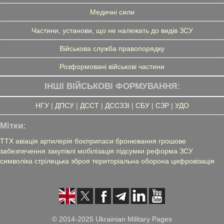
Медичні сили
Частини, установи, що не належать до видів ЗСУ
Військова служба правопорядку
Розформовані військові частини
ІНШІ ВІЙСЬКОВІ ФОРМУВАННЯ:
НГУ
|
ДПСУ
|
ДССТ
|
ДССЗЗІ
|
СБУ
|
СЗР
|
УДО
Мітки:
ТТХ
авіація
артилерія
боєприпаси
бронювання
грошове
забезпечення
закупівлі
мобілізація
підсумки
реформа ЗСУ
символіка
стрілецька зброя
територіальна оборона
цифровізація
© 2014-2025 Ukrainian Military Pages