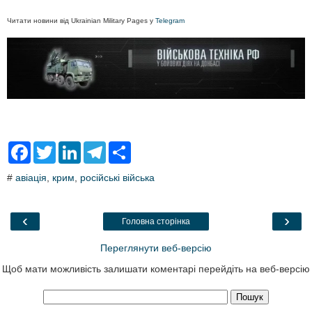
Читати новини від Ukrainian Military Pages у
Telegram
F
T
L
T
S
a
w
i
e
h
c
i
n
l
a
#
авіація
,
крим
,
російські війська
e
t
k
e
r
b
t
e
g
e
o
e
d
r
o
r
I
a
‹
›
Головна сторінка
k
n
m
Переглянути веб-версію
Щоб мати можливість залишати коментарі перейдіть на веб-версію