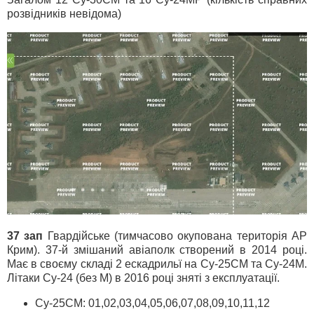
розвідників невідома)
37 зап
Гвардійське (тимчасово окупована територія АР
Крим). 37-й змішаний авіаполк створений в 2014 році.
Має в своєму складі 2 ескадрильї на Су-25СМ та Су-24М.
Літаки Су-24 (без М) в 2016 році зняті з експлуатації.
Су-25СМ: 01,02,03,04,05,06,07,08,09,10,11,12