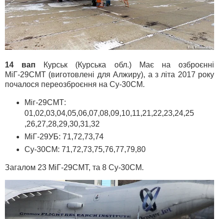
14 вап
Курськ (Курська обл.) Має на озброєнні
МіГ-29СМТ (виготовлені для Алжиру), а з літа 2017 року
почалося переозброєння на Су-30СМ.
Міг-29СМТ:
01,02,03,04,05,06,07,08,09,10,11,21,22,23,24,25
,26,27,28,29,30,31,32
МіГ-29УБ: 71,72,73,74
Су-30СМ: 71,72,73,75,76,77,79,80
Загалом 23 МіГ-29СМТ, та 8 Су-30СМ.