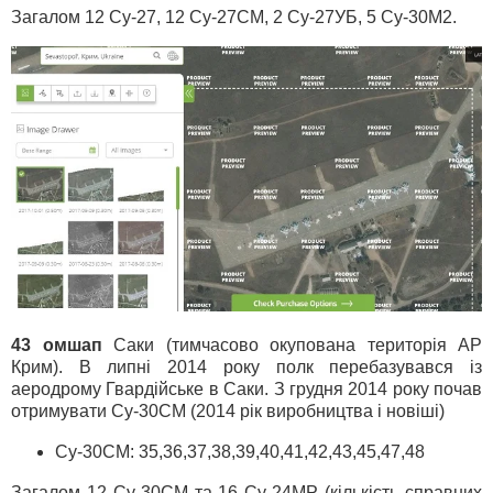
Загалом 12 Су-27, 12 Су-27СМ, 2 Су-27УБ, 5 Су-30М2.
43 омшап
Саки (тимчасово окупована територія АР
Крим). В липні 2014 року полк перебазувався із
аеродрому Гвардійське в Саки. З грудня 2014 року почав
отримувати Су-30СМ (2014 рік виробництва і новіші)
Су-30СМ: 35,36,37,38,39,40,41,42,43,45,47,48
Загалом 12 Су-30СМ та 16 Су-24МР (кількість справних