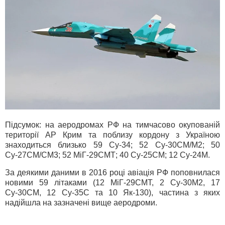
Підсумок: на аеродромах РФ на тимчасово окупованій
території АР Крим та поблизу кордону з Україною
знаходиться близько 59 Су-34; 52 Су-30СМ/М2; 50
Су-27СМ/СМ3; 52 МіГ-29СМТ; 40 Су-25СМ; 12 Су-24М.
За деякими даними в 2016 році авіація РФ поповнилася
новими 59 літаками (12 МіГ-29СМТ, 2 Су-30М2, 17
Су-30СМ, 12 Су-35С та 10 Як-130), частина з яких
надійшла на зазначені вище аеродроми.