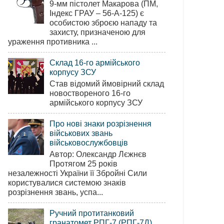
9-мм пістолет Макарова (ПМ,
Індекс ГРАУ – 56-А-125) є
особистою зброєю нападу та
захисту, призначеною для
ураження противника ...
Склад 16-го армійського
корпусу ЗСУ
Став відомий ймовірний склад
новоствореного 16-го
армійського корпусу ЗСУ
Про нові знаки розрізнення
військових звань
військовослужбовців
Автор: Олександр Лєжнєв
Протягом 25 років
незалежності України її Збройні Сили
користувалися системою знаків
розрізнення звань, успа...
Ручний протитанковий
гранатомет РПГ-7 (РПГ-7Д)