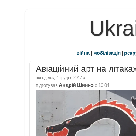
Ukra
війна
|
мобілізація
|
рекр
Авіаційний арт на літак
понеділок, 4 грудня 2017 р.
Андрій Шинко
підготував
о
10:04