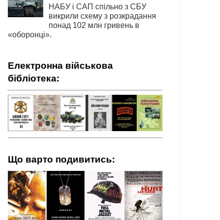
НАБУ і САП спільно з СБУ
викрили схему з розкрадання
понад 102 млн гривень в
«оборонці».
Електронна військова
бібліотека:
Що варто подивитись: