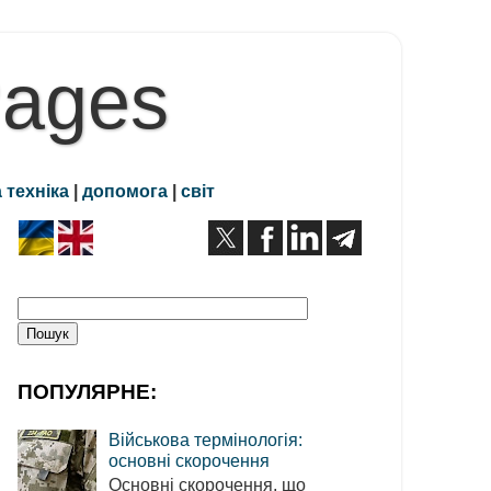
Pages
 техніка
|
допомога
|
світ
ПОПУЛЯРНЕ:
Військова термінологія:
основні скорочення
Основні скорочення, що