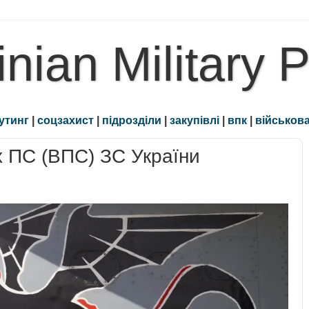
inian Military 
утинг
|
соцзахист
|
підрозділи
|
закупівлі
|
впк
|
військова
ах ПС (ВПС) ЗС України