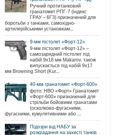
Ручний протитанковий
гранатомет РПГ-7 (індекс
ГРАУ – 6Г3) призначений для
боротьби з танками, самохідно-
артилерійськими установкам...
9-мм пістолет «Форт-12»
9-мм пістолет «Форт-12» –
самозарядний пістолет під
набій 9х18 мм Makarov, також
випускається під набій 9х17
мм Browning Short (Kur...
40-мм гранатомет «Форт-600»
фото: НВО «Форт» Гранатомет
«Форт-600» призначений для
стрільби бойовими гранатами
(осколково-фугасними,
фугасними, кумулятивними або ...
Підозри від НАБУ за
розкрадання на захисті танків