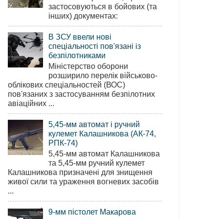
застосовуються в бойових (та
інших) документах:
В ЗСУ ввели нові
спеціальності пов'язані із
безпілотниками
Міністерство оборони
розширило перелік військово-
облікових спеціальностей (ВОС)
пов'язаних з застосуванням безпілотних
авіаційних ...
5,45-мм автомат і ручний
кулемет Калашникова (АК-74,
РПК-74)
5,45-мм автомат Калашникова
та 5,45-мм ручний кулемет
Калашникова призначені для знищення
живої сили та ураження вогневих засобів
...
9-мм пістолет Макарова