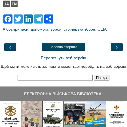
F
T
L
T
S
a
w
i
e
h
c
i
n
l
a
#
боєприпаси
,
допомога
,
зброя
,
стрілецька зброя
,
США
e
t
k
e
r
b
t
e
g
e
o
e
d
r
o
r
I
a
‹
›
Головна сторінка
k
n
m
Переглянути веб-версію
Щоб мати можливість залишати коментарі перейдіть на веб-версію
ЕЛЕКТРОННА ВІЙСЬКОВА БІБЛІОТЕКА: