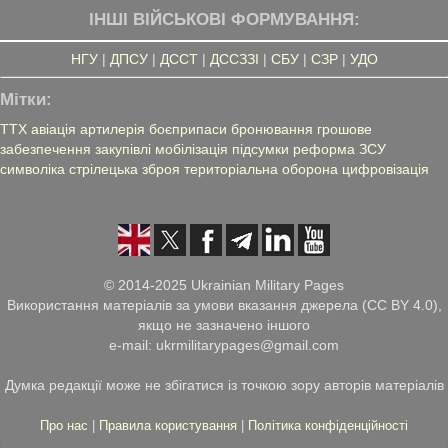
ІНШІ ВІЙСЬКОВІ ФОРМУВАННЯ:
НГУ
|
ДПСУ
|
ДССТ
|
ДССЗЗІ
|
СБУ
|
СЗР
|
УДО
Мітки:
ТТХ
авіація
артилерія
боєприпаси
бронювання
грошове
забезпечення
закупівлі
мобілізація
підсумки
реформа ЗСУ
символіка
стрілецька зброя
територіальна оборона
цифровізація
© 2014-2025 Ukrainian Military Pages
Використання матеріалів за умови вказання джерела (CC BY 4.0),
якщо не зазначено іншого
e-mail: ukrmilitarypages@gmail.com
Думка редакції може не збігатися із точкою зору авторів матеріалів
Про нас
|
Правила користування
|
Політика конфіденційності