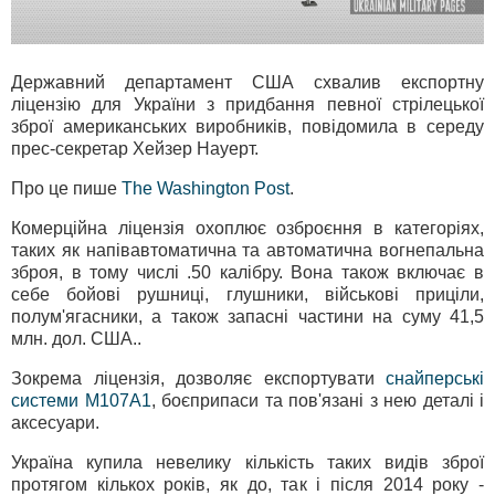
Державний департамент США схвалив експортну
ліцензію для України з придбання певної стрілецької
зброї американських виробників, повідомила в середу
прес-секретар Хейзер Науерт.
Про це пише
The Washington Post
.
Комерційна ліцензія охоплює озброєння в категоріях,
таких як напівавтоматична та автоматична вогнепальна
зброя, в тому числі .50 калібру. Вона також включає в
себе бойові рушниці, глушники, військові приціли,
полум'ягасники, а також запасні частини на суму 41,5
млн. дол. США..
Зокрема ліцензія, дозволяє експортувати
снайперські
системи M107A1
, боєприпаси та пов'язані з нею деталі і
аксесуари.
Україна купила невелику кількість таких видів зброї
протягом кількох років, як до, так і після 2014 року -