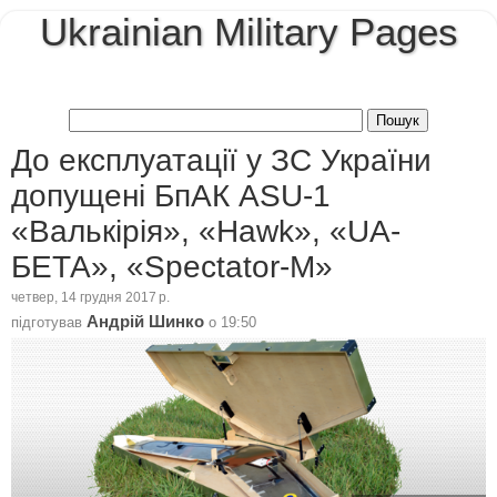
Ukrainian Military Pages
До експлуатації у ЗС України
допущені БпАК ASU-1
«Валькірія», «Hawk», «UA-
БЕТА», «Spectator-M»
четвер, 14 грудня 2017 р.
Андрій Шинко
підготував
о
19:50