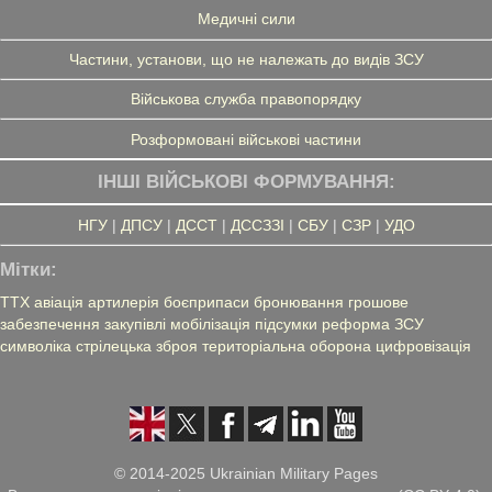
Медичні сили
Частини, установи, що не належать до видів ЗСУ
Військова служба правопорядку
Розформовані військові частини
ІНШІ ВІЙСЬКОВІ ФОРМУВАННЯ:
НГУ
|
ДПСУ
|
ДССТ
|
ДССЗЗІ
|
СБУ
|
СЗР
|
УДО
Мітки:
ТТХ
авіація
артилерія
боєприпаси
бронювання
грошове
забезпечення
закупівлі
мобілізація
підсумки
реформа ЗСУ
символіка
стрілецька зброя
територіальна оборона
цифровізація
© 2014-2025 Ukrainian Military Pages