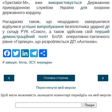
«Spectator-M», вже
використовується
Державною
прикордонною службою України для охорони
державного кордону.
Нагадаємо також, що нещодавно завершилися
відбулися
успішні випробування
безпілотника ударної дії
у складі РУК «Сокіл», а також здійснив свій
перший
демонстраційний політ
БпЛА оперативно-тактичного
рівня «Горлиця», що розробляється ДП «Антонов».
F
T
L
T
S
a
w
i
e
h
c
i
n
l
a
#
авіація
,
бпла
,
ЗСУ
,
меридіан
e
t
k
e
r
b
t
e
g
e
o
e
d
r
o
r
I
a
‹
›
Головна сторінка
k
n
m
Переглянути веб-версію
Щоб мати можливість залишати коментарі перейдіть на веб-версію