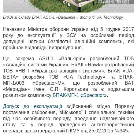
БпЛА зі складу БпАК ASU-1 «Валькірія», фото © UA Teсhnology
Наказами Міністра оборони України від 5 грудня 2017
року до експлуатації у ЗСУ на особливий період
допущені чотири безпілотні авіаційні комплекси, які
пройшли відповідні випробування.
Це, зокрема ASU-1 «Валькірія» розроблений ТОВ
«Авіаційні системи України», БпАК «Hawk» розроблений
ТОВ «НВП «Українські авіаційні системи», БпАК «UA-
БЕТА» розробки ТОВ «UA Teсhnology» та БПАК-
МП-1/003 «Spectator-M», що розроблений ВАТ
«Меридіан» імені С.П. Корольова та є подальшим
розвитком комплексу
БПАК-МП-1 «Spectator»
.
Допуск до експлуатації
здійснений згідно Порядку
постачання озброєння, військової і спеціальної техніки
під час особливого періоду, введення надзвичайного
стану та у період проведення антитерористичної
операції, що затверджений ПКМУ від 25.02.2015 №345.