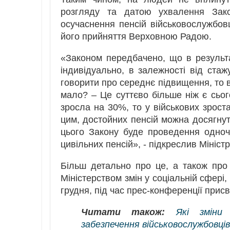
розгляду та датою ухвалення Зако
осучаснення пенсій військовослужбовц
його прийняття Верховною Радою.
«Законом передбачено, що в результа
індивідуально, в залежності від ста
говорити про середнє підвищення, то в
мало? – Це суттєво більше ніж є сьог
зросла на 30%, то у військових зрос
цим, достойних пенсій можна досягну
цього Закону буде проведення одноч
цивільних пенсій», - підкреслив Міністр
Більш детально про це, а також про
Міністерством змін у соціальній сфері,
грудня, під час прес-конференції присв
Читати також:
Які зміни
забезпечення військовослужбовці