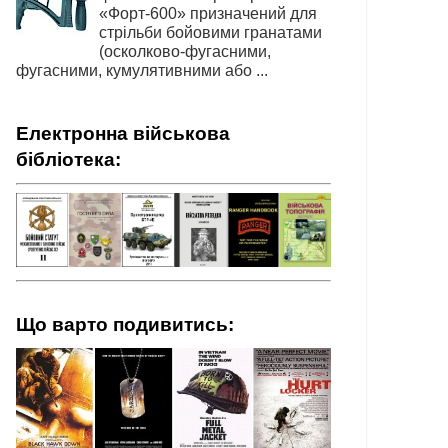
«Форт-600» призначений для
стрільби бойовими гранатами
(осколково-фугасними,
фугасними, кумулятивними або ...
Електронна військова
бібліотека:
Що варто подивитись: