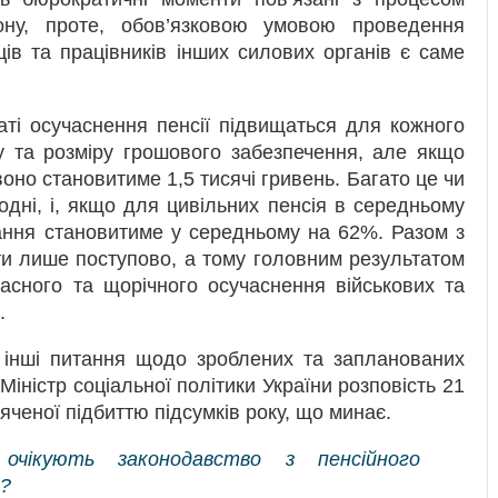
ну, проте, обов’язковою умовою проведення
ів та працівників інших силових органів є саме
ті осучаснення пенсії підвищаться для кожного
жу та розміру грошового забезпечення, але якщо
оно становитиме 1,5 тисячі гривень. Багато це чи
одні, і, якщо для цивільних пенсія в середньому
тання становитиме у середньому на 62%. Разом з
ти лише поступово, а тому головним результатом
асного та щорічного осучаснення військових та
.
 інші питання щодо зроблених та запланованих
 Міністр соціальної політики України розповість 21
яченої підбиттю підсумків року, що минає.
 очікують законодавство з пенсійного
в?