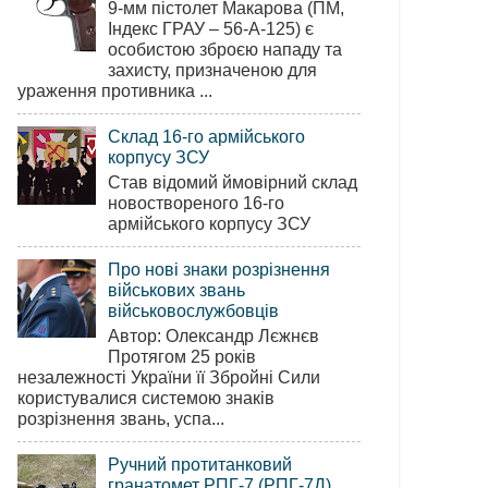
9-мм пістолет Макарова (ПМ,
Індекс ГРАУ – 56-А-125) є
особистою зброєю нападу та
захисту, призначеною для
ураження противника ...
Склад 16-го армійського
корпусу ЗСУ
Став відомий ймовірний склад
новоствореного 16-го
армійського корпусу ЗСУ
Про нові знаки розрізнення
військових звань
військовослужбовців
Автор: Олександр Лєжнєв
Протягом 25 років
незалежності України її Збройні Сили
користувалися системою знаків
розрізнення звань, успа...
Ручний протитанковий
гранатомет РПГ-7 (РПГ-7Д)