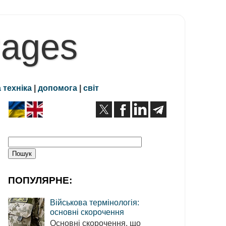
Pages
 техніка
|
допомога
|
світ
ПОПУЛЯРНЕ:
Військова термінологія:
основні скорочення
Основні скорочення, що