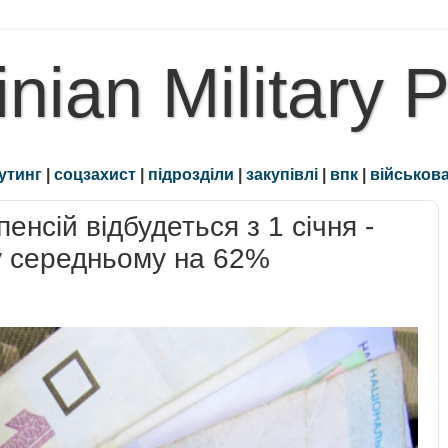
inian Military 
утинг
|
соцзахист
|
підрозділи
|
закупівлі
|
впк
|
військова
енсій відбудеться з 1 січня -
у середньому на 62%