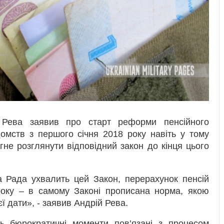
й Рева заявив про старт реформи пенсійного
домств з першого січня 2018 року навіть у тому
не розглянути відповідний закон до кінця цього
а Рада ухвалить цей Закон, перерахунок пенсій
року – в самому Законі прописана норма, якою
ї дати», - заявив Андрій Рева.
 бюрократичні моменти пов’язані з процесом