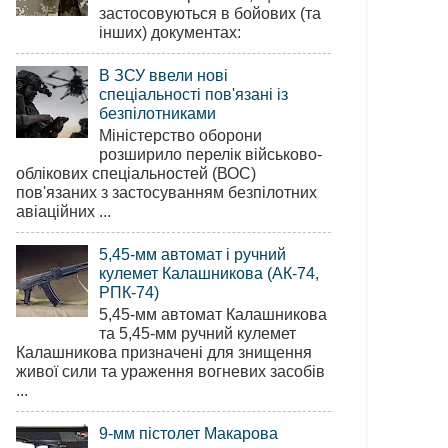
застосовуються в бойових (та
інших) документах:
В ЗСУ ввели нові
спеціальності пов'язані із
безпілотниками
Міністерство оборони
розширило перелік військово-
облікових спеціальностей (ВОС)
пов'язаних з застосуванням безпілотних
авіаційних ...
5,45-мм автомат і ручний
кулемет Калашникова (АК-74,
РПК-74)
5,45-мм автомат Калашникова
та 5,45-мм ручний кулемет
Калашникова призначені для знищення
живої сили та ураження вогневих засобів
...
9-мм пістолет Макарова