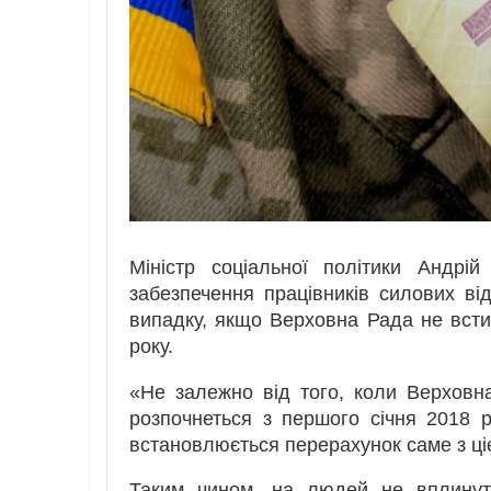
Міністр соціальної політики Андрі
забезпечення працівників силових ві
випадку, якщо Верховна Рада не встиг
року.
«Не залежно від того, коли Верховн
розпочнеться з першого січня 2018 
встановлюється перерахунок саме з ціє
Таким чином, на людей не вплинуть