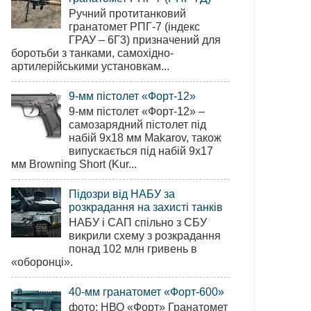
Ручний протитанковий
гранатомет РПГ-7 (індекс
ГРАУ – 6Г3) призначений для
боротьби з танками, самохідно-
артилерійськими установкам...
9-мм пістолет «Форт-12»
9-мм пістолет «Форт-12» –
самозарядний пістолет під
набій 9х18 мм Makarov, також
випускається під набій 9х17
мм Browning Short (Kur...
Підозри від НАБУ за
розкрадання на захисті танків
НАБУ і САП спільно з СБУ
викрили схему з розкрадання
понад 102 млн гривень в
«оборонці».
40-мм гранатомет «Форт-600»
фото: НВО «Форт» Гранатомет