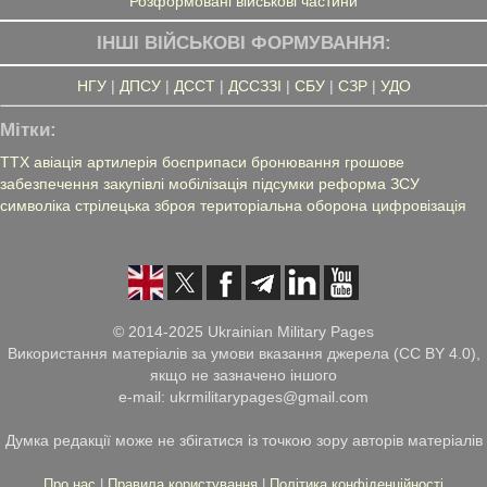
Розформовані військові частини
ІНШІ ВІЙСЬКОВІ ФОРМУВАННЯ:
НГУ
|
ДПСУ
|
ДССТ
|
ДССЗЗІ
|
СБУ
|
СЗР
|
УДО
Мітки:
ТТХ
авіація
артилерія
боєприпаси
бронювання
грошове
забезпечення
закупівлі
мобілізація
підсумки
реформа ЗСУ
символіка
стрілецька зброя
територіальна оборона
цифровізація
© 2014-2025 Ukrainian Military Pages
Використання матеріалів за умови вказання джерела (CC BY 4.0),
якщо не зазначено іншого
e-mail: ukrmilitarypages@gmail.com
Думка редакції може не збігатися із точкою зору авторів матеріалів
Про нас
|
Правила користування
|
Політика конфіденційності