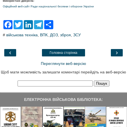
Використані джерела:
Офіційний веб-сайт Ради національної безпеки і оборони України
F
T
L
T
S
a
w
i
e
h
c
i
n
l
a
#
військова техніка
,
ВПК
,
ДОЗ
,
зброя
,
ЗСУ
e
t
k
e
r
b
t
e
g
e
o
e
d
r
o
r
I
a
‹
›
Головна сторінка
k
n
m
Переглянути веб-версію
Щоб мати можливість залишати коментарі перейдіть на веб-версію
ЕЛЕКТРОННА ВІЙСЬКОВА БІБЛІОТЕКА: