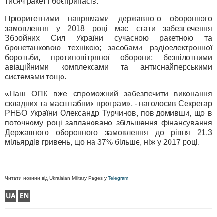
тисяч ракет і боєприпасів.
Пріоритетними напрямами державного оборонного
замовлення у 2018 році має стати забезпечення
Збройних Сил України сучасною ракетною та
бронетанковою технікою; засобами радіоелектронної
боротьби, протиповітряної оборони; безпілотними
авіаційними комплексами та антиснайперськими
системами тощо.
«Наш ОПК вже спроможний забезпечити виконання
складних та масштабних програм», - наголосив Секретар
РНБО України Олександр Турчинов, повідомивши, що в
поточному році заплановано збільшення фінансування
Державного оборонного замовлення до рівня 21,3
мільярдів гривень, що на 37% більше, ніж у 2017 році.
Читати новини від Ukrainian Military Pages у
Telegram