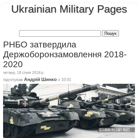
Ukrainian Military Pages
РНБО затвердила
Держоборонзамовлення 2018-
2020
четвер, 18 січня 2018 р.
Андрій Шинко
підготував
о
10:01