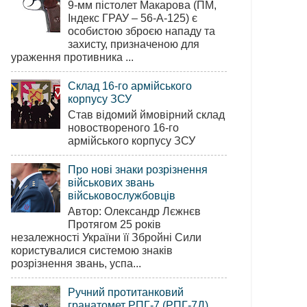
9-мм пістолет Макарова (ПМ,
Індекс ГРАУ – 56-А-125) є
особистою зброєю нападу та
захисту, призначеною для
ураження противника ...
Склад 16-го армійського
корпусу ЗСУ
Став відомий ймовірний склад
новоствореного 16-го
армійського корпусу ЗСУ
Про нові знаки розрізнення
військових звань
військовослужбовців
Автор: Олександр Лєжнєв
Протягом 25 років
незалежності України її Збройні Сили
користувалися системою знаків
розрізнення звань, успа...
Ручний протитанковий
гранатомет РПГ-7 (РПГ-7Д)