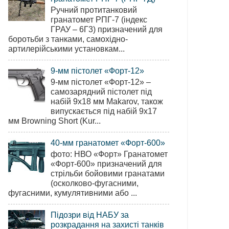
Ручний протитанковий
гранатомет РПГ-7 (індекс
ГРАУ – 6Г3) призначений для
боротьби з танками, самохідно-
артилерійськими установкам...
9-мм пістолет «Форт-12»
9-мм пістолет «Форт-12» –
самозарядний пістолет під
набій 9х18 мм Makarov, також
випускається під набій 9х17
мм Browning Short (Kur...
40-мм гранатомет «Форт-600»
фото: НВО «Форт» Гранатомет
«Форт-600» призначений для
стрільби бойовими гранатами
(осколково-фугасними,
фугасними, кумулятивними або ...
Підозри від НАБУ за
розкрадання на захисті танків