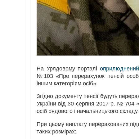
На Урядовому порталі
оприлюднени
№103 «Про перерахунок пенсій особам
іншим категоріям осіб».
Згідно документу пенсії будуть перера
України від 30 серпня 2017 р. № 704 
осіб рядового і начальницького складу 
При цьому виплату перерахованих підв
таких розмірах: