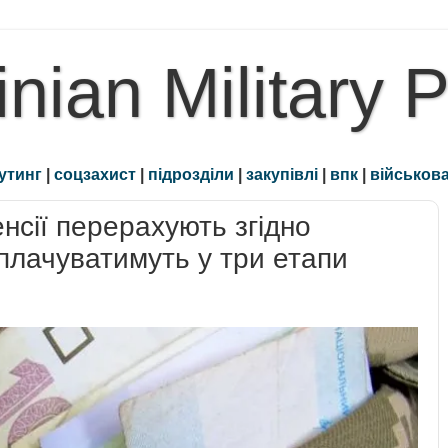
inian Military 
утинг
|
соцзахист
|
підрозділи
|
закупівлі
|
впк
|
військова
енсії перерахують згідно
плачуватимуть у три етапи