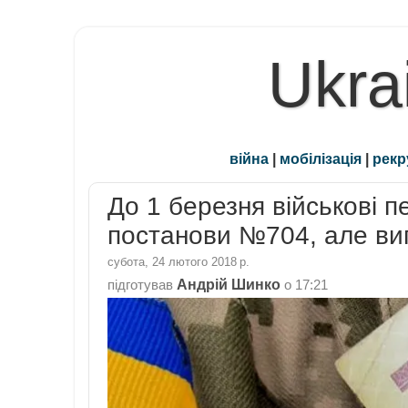
Ukra
війна
|
мобілізація
|
рекр
До 1 березня військові п
постанови №704, але ви
субота, 24 лютого 2018 р.
Андрій Шинко
підготував
о
17:21