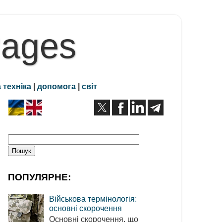
Pages
 техніка
|
допомога
|
світ
ПОПУЛЯРНЕ:
Військова термінологія:
основні скорочення
Основні скорочення, що