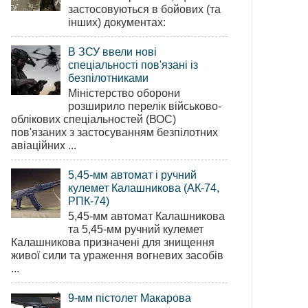
застосовуються в бойових (та
інших) документах:
В ЗСУ ввели нові
спеціальності пов'язані із
безпілотниками
Міністерство оборони
розширило перелік військово-
облікових спеціальностей (ВОС)
пов'язаних з застосуванням безпілотних
авіаційних ...
5,45-мм автомат і ручний
кулемет Калашникова (АК-74,
РПК-74)
5,45-мм автомат Калашникова
та 5,45-мм ручний кулемет
Калашникова призначені для знищення
живої сили та ураження вогневих засобів
...
9-мм пістолет Макарова