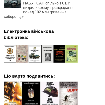
НАБУ і САП спільно з СБУ
викрили схему з розкрадання
понад 102 млн гривень в
«оборонці».
Електронна військова
бібліотека:
Що варто подивитись: