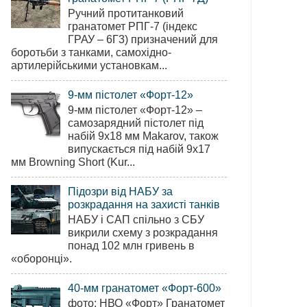
Ручний протитанковий
гранатомет РПГ-7 (індекс
ГРАУ – 6Г3) призначений для
боротьби з танками, самохідно-
артилерійськими установкам...
9-мм пістолет «Форт-12»
9-мм пістолет «Форт-12» –
самозарядний пістолет під
набій 9х18 мм Makarov, також
випускається під набій 9х17
мм Browning Short (Kur...
Підозри від НАБУ за
розкрадання на захисті танків
НАБУ і САП спільно з СБУ
викрили схему з розкрадання
понад 102 млн гривень в
«оборонці».
40-мм гранатомет «Форт-600»
фото: НВО «Форт» Гранатомет