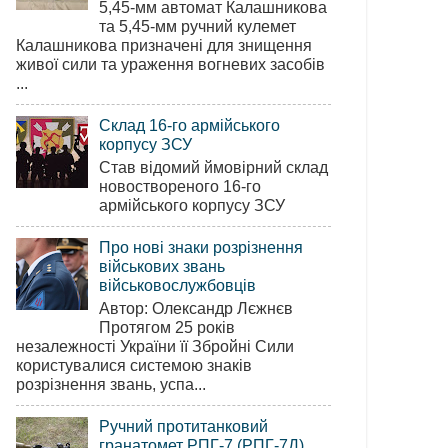
5,45-мм автомат Калашникова
та 5,45-мм ручний кулемет
Калашникова призначені для знищення
живої сили та ураження вогневих засобів
...
Склад 16-го армійського
корпусу ЗСУ
Став відомий ймовірний склад
новоствореного 16-го
армійського корпусу ЗСУ
Про нові знаки розрізнення
військових звань
військовослужбовців
Автор: Олександр Лєжнєв
Протягом 25 років
незалежності України її Збройні Сили
користувалися системою знаків
розрізнення звань, успа...
Ручний протитанковий
гранатомет РПГ-7 (РПГ-7Д)