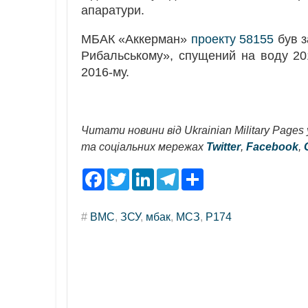
апаратури.
МБАК «Аккерман»
проекту 58155
був 
Рибальському», спущений на воду 20
2016-му.
Читати новини від Ukrainian Military Pages
та соціальних мережах
Twitter
,
Facebook
,
F
T
L
T
S
a
w
i
e
h
c
i
n
l
a
e
t
k
e
r
#
ВМС
,
ЗСУ
,
мбак
,
МСЗ
,
P174
b
t
e
g
e
o
e
d
r
o
r
I
a
k
n
m