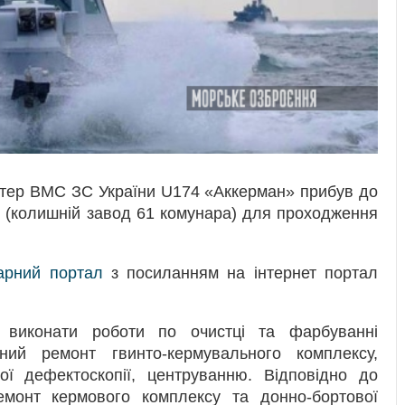
атер ВМС ЗС України U174 «Аккерман» прибув до
у (колишній завод 61 комунара) для проходження
тарний портал
з посиланням на інтернет портал
ь виконати роботи по очистці та фарбуванні
ний ремонт гвинто-кермувального комплексу,
ої дефектоскопії, центруванню. Відповідно до
емонт кермового комплексу та донно-бортової