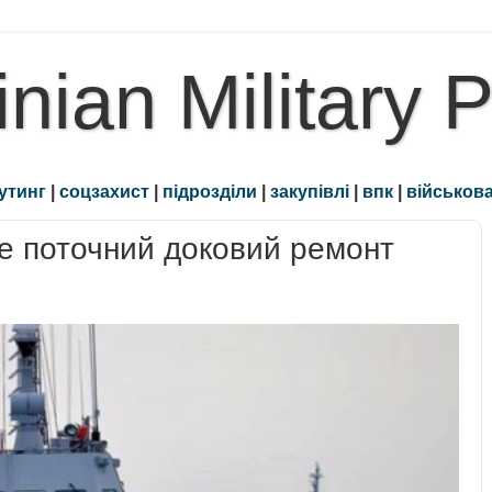
inian Military 
утинг
|
соцзахист
|
підрозділи
|
закупівлі
|
впк
|
військова
 поточний доковий ремонт