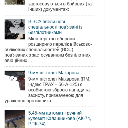
застосовуються в бойових (та
інших) документах:
В ЗСУ ввели нові
спеціальності пов'язані із
безпілотниками
Міністерство оборони
розширило перелік військово-
облікових спеціальностей (ВОС)
пов'язаних з застосуванням безпілотних
авіаційних ...
9-мм пістолет Макарова
9-мм пістолет Макарова (ПМ,
Індекс ГРАУ – 56-А-125) є
особистою зброєю нападу та
захисту, призначеною для
ураження противника ...
5,45-мм автомат і ручний
кулемет Калашникова (АК-74,
РПК-74)