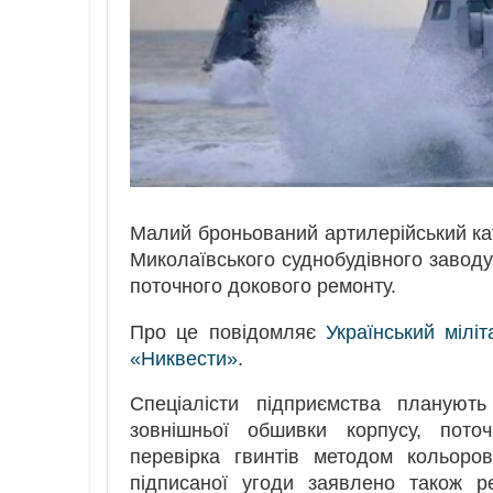
Малий броньований артилерійський к
Миколаївського суднобудівного завод
поточного докового ремонту.
Про це повідомляє
Український мілі
«Никвести»
.
Спеціалісти підприємства плануют
зовнішньої обшивки корпусу, поточ
перевірка гвинтів методом кольоров
підписаної угоди заявлено також р