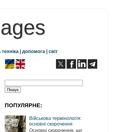
Pages
 техніка
|
допомога
|
світ
ПОПУЛЯРНЕ:
Військова термінологія:
основні скорочення
Основні скорочення, що