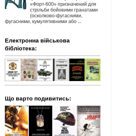
«Форт-600» призначений для
стрільби бойовими гранатами
(осколково-фугасними,
фугасними, кумулятивними або ...
Електронна військова
бібліотека:
Що варто подивитись: