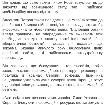
Він додав, що саме таким чином Росія готується як до
закриття від зовнішнього світу, так і здійснює
мобілізаційну воєнну підготовку.
Валентин Петров також повідомив, що Україна готова до
російської гібридної війни, невід'ємною складовою якої є
інформаційна та кібернетична війна. "Відповідні органи
влади працюють на упередження та вживають всіх
необхідних заходів із захисту своєї інформаційної та
кібернетичної безпеки", - сказав він, додавши, що,
зокрема, Україна минулого року заблокувала деякі
російські сайти, які здійснювали антиукраїнську
пропаганду.
Він зазначив, що блокування інтернет-сайтів, тобто
захист власного інформаційного простору, - це поширена
практика в країнах Європи: зокрема, Німеччина
нещодавно ухвалила дуже суворий закон, Франція готує
відповідні зміни до законодавства в сфері інформаційної
безпеки.
«Але слід чітко визначати мотивацію. Якщо Україна та
Європа, блокуючи інформаційні ресурси, що загрожують