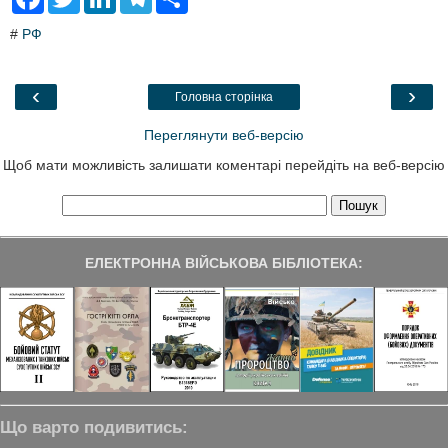
a
w
i
e
h
c
i
n
l
a
#
РФ
e
t
k
e
r
b
t
e
g
e
o
e
d
r
o
r
I
a
‹
›
Головна сторінка
k
n
m
Переглянути веб-версію
Щоб мати можливість залишати коментарі перейдіть на веб-версію
ЕЛЕКТРОННА ВІЙСЬКОВА БІБЛІОТЕКА:
Що варто подивитись: