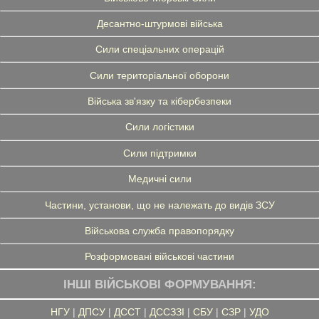
Десантно-штурмові війська
Сили спеціальних операцій
Сили територіальної оборони
Війська зв'язку та кібербезпеки
Сили логістики
Сили підтримки
Медичні сили
Частини, установи, що не належать до видів ЗСУ
Військова служба правопорядку
Розформовані військові частини
ІНШІ ВІЙСЬКОВІ ФОРМУВАННЯ:
НГУ
|
ДПСУ
|
ДССТ
|
ДССЗЗІ
|
СБУ
|
СЗР
|
УДО