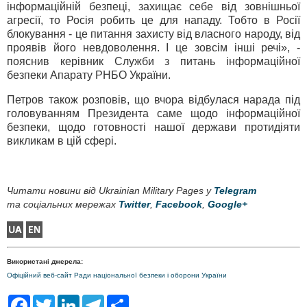
інформаційній безпеці, захищає себе від зовнішньої
агресії, то Росія робить це для нападу. Тобто в Росії
блокування - це питання захисту від власного народу, від
проявів його невдоволення. І це зовсім інші речі», -
пояснив керівник Служби з питань інформаційної
безпеки Апарату РНБО України.
Петров також розповів, що вчора відбулася нарада під
головуванням Президента саме щодо інформаційної
безпеки, щодо готовності нашої держави протидіяти
викликам в цій сфері.
Читати новини від Ukrainian Military Pages у
Telegram
та соціальних мережах
Twitter
,
Facebook
,
Google+
Використані джерела:
Офіційний веб-сайт Ради національної безпеки і оборони України
F
T
L
T
S